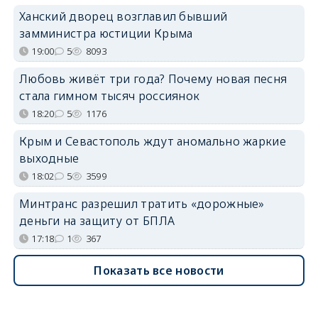
Ханский дворец возглавил бывший
замминистра юстиции Крыма
19:00
5
8093
Любовь живёт три года? Почему новая песня
стала гимном тысяч россиянок
18:20
5
1176
Крым и Севастополь ждут аномально жаркие
выходные
18:02
5
3599
Минтранс разрешил тратить «дорожные»
деньги на защиту от БПЛА
17:18
1
367
Показать все новости