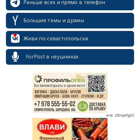
Раньше всех и прямо в телефон
Большие темы и драмы
Живи по-севастопольски
ForPost в наушниках
erid: 2SDnjcrDNw6
erid: 2SDnjdPjgYS