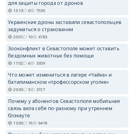
для защиты города от дронов
15:13
0
7530
Украинские дроны заставили севастопольцев
задуматься о страховании
20:01
10
4783
Зооконфликт в Севастополе может оставить
бездомных животных без помощи
17:02
6
3359
Что может измениться в лагере «Чайка» и
батилиманском «профессорском уголке»
20:00
5
3727
Почему у абонентов Севастополя мобильная
связь вела себя по-разному при утреннем
блэкауте
13:00
16
6418