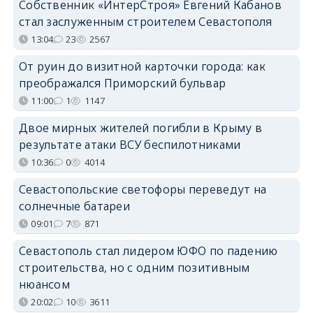
Собственник «ИнтерСтроя» Евгений Кабанов
стал заслуженным строителем Севастополя
13:04
23
2567
От руин до визитной карточки города: как
преображался Приморский бульвар
11:00
1
1147
Двое мирных жителей погибли в Крыму в
результате атаки ВСУ беспилотниками
10:36
0
4014
Севастопольские светофоры переведут на
солнечные батареи
09:01
7
871
Севастополь стал лидером ЮФО по падению
строительства, но с одним позитивным
нюансом
20:02
10
3611