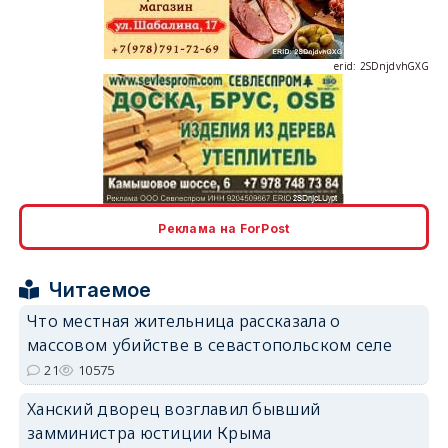
erid: 2SDnjdvhGXG
erid: 2SDnjcLUypt
Реклама на ForPost
Читаемое
Что местная жительница рассказала о
массовом убийстве в севастопольском селе
erid: 2SDnjcrDNw6
21
10575
Ханский дворец возглавил бывший
замминистра юстиции Крыма