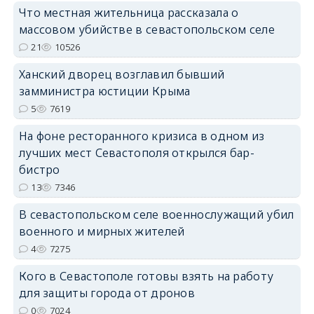
Что местная жительница рассказала о
массовом убийстве в севастопольском селе
21
10526
erid: 2SDnjdPjgYS
Ханский дворец возглавил бывший
замминистра юстиции Крыма
5
7619
На фоне ресторанного кризиса в одном из
лучших мест Севастополя открылся бар-
erid: 2SDnjdvhGXG
бистро
13
7346
В севастопольском селе военнослужащий убил
военного и мирных жителей
4
7275
Кого в Севастополе готовы взять на работу
для защиты города от дронов
0
7024