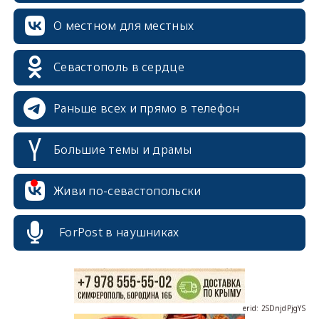
О местном для местных
Севастополь в сердце
Раньше всех и прямо в телефон
Большие темы и драмы
erid: 2SDnjcrDNw6
Живи по-севастопольски
ForPost в наушниках
erid: 2SDnjdPjgYS