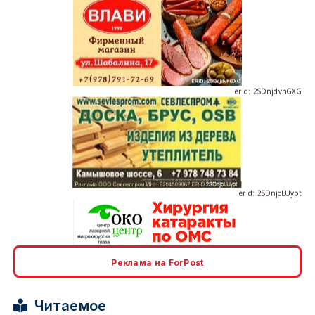
erid: 2SDnjdvhGXG
erid: 2SDnjcLUypt
Реклама на ForPost
erid: 2SDnjcrDNw6
Читаемое