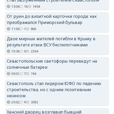
стал заслуженным строителем Севастополя
13:04
16
1454
От руин до визитной карточки города: как
преображался Приморский бульвар
11:00
1
866
Двое мирных жителей погибли в Крыму в
результате атаки ВСУ беспилотниками
10:36
0
2294
Севастопольские светофоры переведут на
солнечные батареи
09:01
7
744
Севастополь стал лидером ЮФО по падению
строительства, но с одним позитивным
нюансом
20:02
9
3392
Ханский дворец возглавил бывший