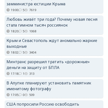
замминистра юстиции Крыма
19:00
5
7619
Любовь живёт три года? Почему новая песня
стала гимном тысяч россиянок
18:20
5
1068
Крым и Севастополь ждут аномально жаркие
выходные
18:02
5
3404
Минтранс разрешил тратить «дорожные»
деньги на защиту от БПЛА
17:18
1
313
В Алупке планируют установить памятник
именитому фотографу
17:05
0
509
США попросили Россию освободить