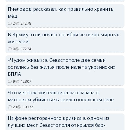
Пчеловод рассказал, как правильно хранить
erid: 2SDnjdPjgYS
мёд
2
24278
В Крыму этой ночью погибли четверо мирных
жителей
0
17234
erid: 2SDnjdvhGXG
«Чудом живы»: в Севастополе две семьи
остались без жилья после налёта украинских
БПЛА
9
12307
Что местная жительница рассказала о
массовом убийстве в севастопольском селе
21
10172
На фоне ресторанного кризиса в одном из
лучших мест Севастополя открылся бар-