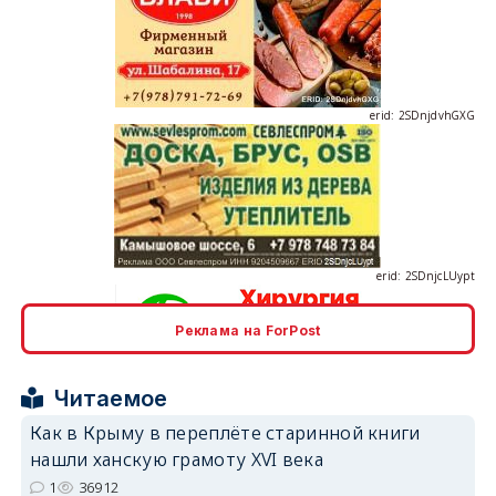
erid: 2SDnjdvhGXG
erid: 2SDnjcLUypt
Реклама на ForPost
erid: 2SDnjcrDNw6
Читаемое
Как в Крыму в переплёте старинной книги
нашли ханскую грамоту XVI века
1
36912