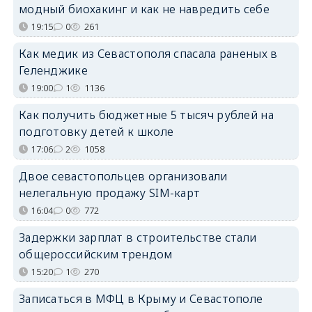
модный биохакинг и как не навредить себе
19:15
0
261
Как медик из Севастополя спасала раненых в
Геленджике
19:00
1
1136
Как получить бюджетные 5 тысяч рублей на
подготовку детей к школе
17:06
2
1058
Двое севастопольцев организовали
нелегальную продажу SIM-карт
16:04
0
772
Задержки зарплат в строительстве стали
общероссийским трендом
15:20
1
270
Записаться в МФЦ в Крыму и Севастополе