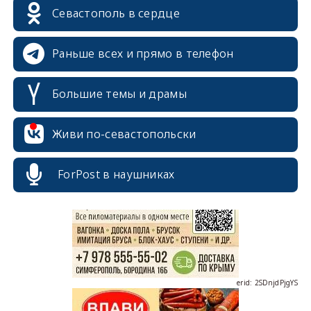
Севастополь в сердце
Раньше всех и прямо в телефон
Большие темы и драмы
Живи по-севастопольски
erid: 2SDnjcrDNw6
ForPost в наушниках
erid: 2SDnjdPjgYS