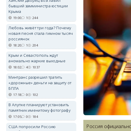
Ханский дворец возглавил
бывший замминистра юстиции
Крыма
19:00
1
244
Любовь живёт три года? Почему
новая песня стала гимном тысяч
россиянок
18:20
1
204
Крым и Севастополь ждут
аномально жаркие выходные
18:02
4
1037
Минтранс разрешил тратить
«дорожные» деньги на защиту от
БПЛА
17:18
0
102
В Алупке планируют установить
памятник именитому фотографу
17:05
0
184
Россия официально
США попросили Россию