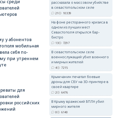
сы среди
рассказала о массовом убийстве
в севастопольском селе
ователей
21
10339
ьютеров
На фоне ресторанного кризиса в
одном из лучших мест
erid: 2SDnjdvhGXG
Севастополя открылся бар-
бистро
у у абонентов
13
7297
тополя мобильная
 вела себя по-
В севастопольском селе
военнослужащий убил военного
ому при утреннем
и мирных жителей
уте
4
7215
Крымчанин печатал боевые
дроны для СБУ на 3D-принтере в
своей квартире
реваты для
2
6476
ователей
В Крыму вражеский БПЛА убил
ровки российских
мирного жителя
ожений
0
6140