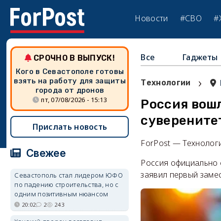
Новости
#СВО
#
Все
Гаджеты
СРОЧНО В ВЫПУСК!
Кого в Севастополе готовы
›
взять на работу для защиты
Технологии
города от дронов
пт, 07/08/2026 - 15:13
Россия вош
суверените
Прислать новость
ForPost — Технолог
Свежее
Россия официально 
заявил первый заме
Севастополь стал лидером ЮФО
по падению строительства, но с
одним позитивным нюансом
20:02
2
243