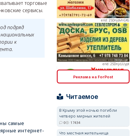
охватывает торговые
нковские сервисы.
год подряд
 национальных
erid: 2SDnjcLUypt
тории к
ента.
Реклама на ForPost
erid: 2SDnjcrDNw6
Читаемое
В Крыму этой ночью погибли
четверо мирных жителей
аны самые
0
17434
erid: 2SDnjdPjgYS
ярные интернет-
Что местная жительница