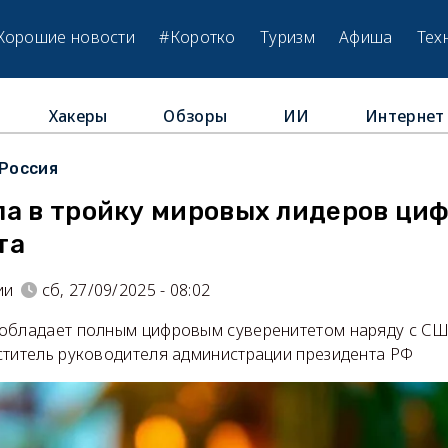
Хорошие новости
#Коротко
Туризм
Афиша
Тех
Хакеры
Обзоры
ИИ
Интернет
Россия
ла в тройку мировых лидеров ци
та
ии
сб, 27/09/2025 - 08:02
обладает полным цифровым суверенитетом наряду с США
ститель руководителя администрации президента РФ