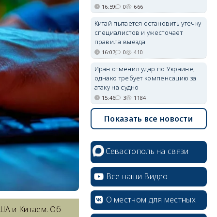
16:59
0
666
Китай пытается остановить утечку
специалистов и ужесточает
правила выезда
16:07
0
410
Иран отменил удар по Украине,
однако требует компенсацию за
атаку на судно
15:46
3
1184
Показать все новости
Севастополь на связи
Все наши Видео
О местном для местных
ША и Китаем. Об