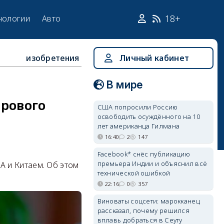
18+
нологии
Авто
изобретения
Личный кабинет
В мире
фрового
США попросили Россию
освободить осуждённого на 10
лет американца Гилмана
16:40
2
147
Facebook* снёс публикацию
премьера Индии и объяснил всё
 и Китаем. Об этом
технической ошибкой
22:16
0
357
Виноваты соцсети: марокканец
рассказал, почему решился
вплавь добраться в Сеуту