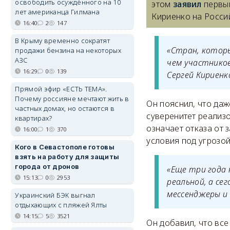
освободить осуждённого на 10
этом
заявил
первы
лет американца Гилмана
Кириенко на Росси
16:40
2
147
В Крыму временно сократят
«Стран, которы
продажи бензина на некоторых
АЗС
чем участников
16:29
0
139
Сергей Кириенк
Прямой эфир «ЕСТЬ ТЕМА».
Почему россияне мечтают жить в
Он пояснил, что даж
частных домах, но остаются в
суверенитет реализо
квартирах?
означает отказа от
16:00
1
370
условия под угрозо
Кого в Севастополе готовы
взять на работу для защиты
города от дронов
«Еще три года
15:13
0
2953
реальной, а се
мессенджеры и 
Украинский БЭК выгнал
отдыхающих с пляжей Ялты
14:15
5
3521
Он добавил, что вс