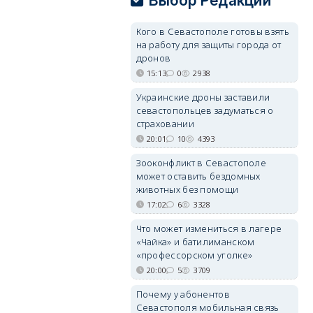
Выбор Редакции
Кого в Севастополе готовы взять
на работу для защиты города от
дронов
15:13
0
2938
Украинские дроны заставили
севастопольцев задуматься о
страховании
20:01
10
4393
Зооконфликт в Севастополе
может оставить бездомных
животных без помощи
17:02
6
3328
Что может измениться в лагере
«Чайка» и батилиманском
«профессорском уголке»
20:00
5
3709
Почему у абонентов
Севастополя мобильная связь