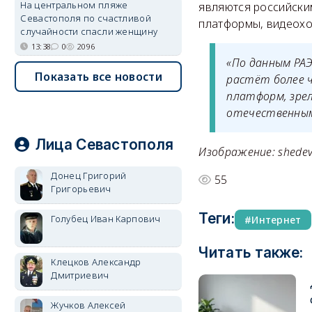
На центральном пляже
являются российским
Севастополя по счастливой
платформы, видеохо
случайности спасли женщину
13:38
0
2096
«По данным РАЭ
Показать все новости
растёт более 
платформ, зрел
отечественным
Лица Севастополя
Изображение: shedev
Донец Григорий
55
Григорьевич
Теги:
Голубец Иван Карпович
Интернет
Читать также:
Клецков Александр
Дмитриевич
Жучков Алексей