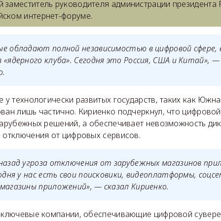
й заместитель руководителя администрации президента 
йском интернет-форуме.
е обладают полной независимостью в цифровой сфере, 
 «ядерного клуба». Сегодня это Россия, США и Китай»,
о.
е у технологически развитых государств, таких как Южн
ван лишь частично. Кириенко подчеркнул, что цифровой
 зарубежных решений, а обеспечивает невозможность дик
й отключения от цифровых сервисов.
 назад угроза отключения от зарубежных магазинов пр
годня у нас есть свои поисковики, видеоплатформы, соцсе
магазины приложений», — сказал Кириенко.
е ключевые компании, обеспечивающие цифровой сувере