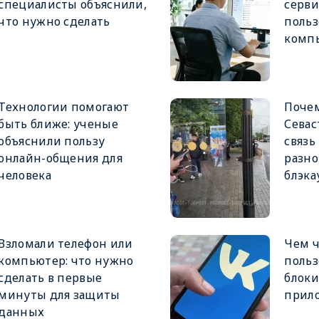
специалисты объяснили,
серви
что нужно сделать
польз
комп
Технологии помогают
Почем
быть ближе: ученые
Севас
объяснили пользу
связь
онлайн-общения для
разн
человека
блэка
Взломали телефон или
Чем ч
компьютер: что нужно
польз
сделать в первые
блоки
минуты для защиты
прил
данных