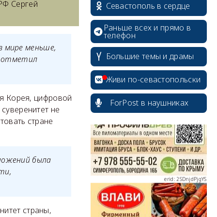
РФ Сергей
Севастополь в сердце
Раньше всех и прямо в
телефон
в мире меньше,
Большие темы и драмы
 — отметил
erid: 2SDnjcrDNw6
Живи по-севастопольски
ая Корея, цифровой
ForPost в наушниках
 суверенитет не
товать стране
erid: 2SDnjdPjgYS
иложений была
ти,
нитет страны,
erid: 2SDnjdvhGXG