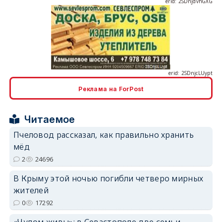
erid: 2SDnjcLUypt
Реклама на ForPost
erid: 2SDnjcrDNw6
Читаемое
Пчеловод рассказал, как правильно хранить
мёд
2
24696
В Крыму этой ночью погибли четверо мирных
erid: 2SDnjdPjgYS
жителей
0
17292