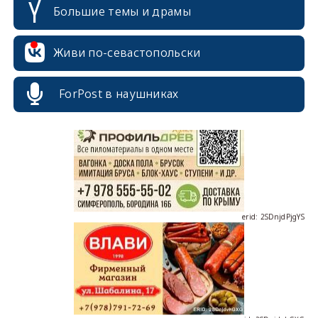
Большие темы и драмы
Живи по-севастопольски
erid: 2SDnjcrDNw6
ForPost в наушниках
erid: 2SDnjdPjgYS
erid: 2SDnjdvhGXG