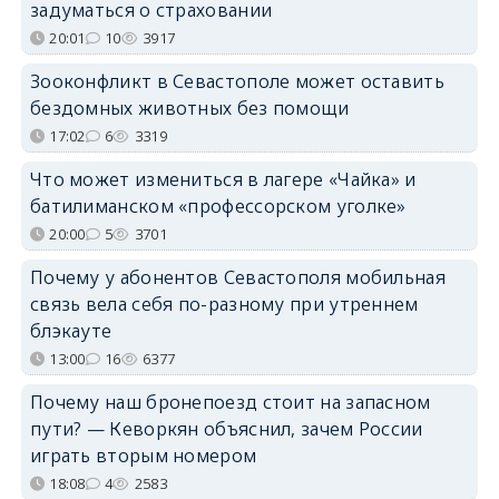
задуматься о страховании
20:01
10
3917
Зооконфликт в Севастополе может оставить
бездомных животных без помощи
17:02
6
3319
Что может измениться в лагере «Чайка» и
батилиманском «профессорском уголке»
20:00
5
3701
Почему у абонентов Севастополя мобильная
связь вела себя по-разному при утреннем
блэкауте
13:00
16
6377
Почему наш бронепоезд стоит на запасном
пути? — Кеворкян объяснил, зачем России
играть вторым номером
18:08
4
2583