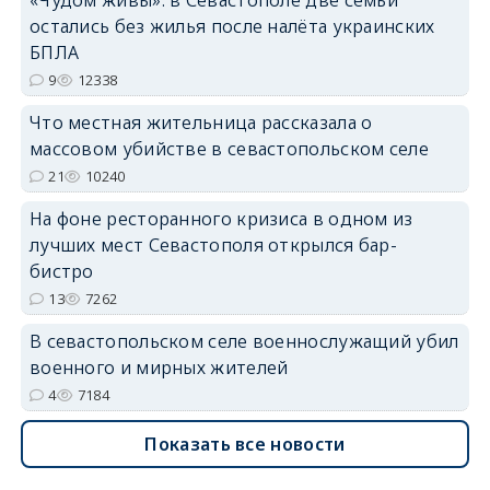
«Чудом живы»: в Севастополе две семьи
остались без жилья после налёта украинских
БПЛА
9
12338
erid: 2SDnjdvhGXG
Что местная жительница рассказала о
массовом убийстве в севастопольском селе
21
10240
На фоне ресторанного кризиса в одном из
лучших мест Севастополя открылся бар-
бистро
13
7262
В севастопольском селе военнослужащий убил
военного и мирных жителей
4
7184
Показать все новости