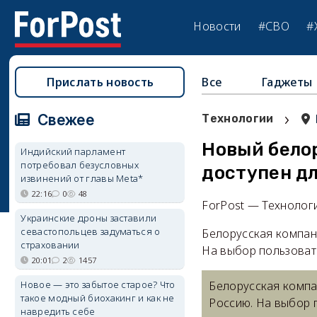
Новости
#СВО
#
Прислать новость
Все
Гаджеты
›
Свежее
Технологии
Новый бело
Индийский парламент
потребовал безусловных
доступен дл
извинений от главы Meta*
22:16
0
48
ForPost — Технолог
Украинские дроны заставили
севастопольцев задуматься о
Белорусская компани
страховании
На выбор пользоват
20:01
2
1457
Новое — это забытое старое? Что
Белорусская компа
такое модный биохакинг и как не
Россию. На выбор 
навредить себе