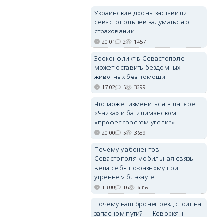
Украинские дроны заставили
севастопольцев задуматься о
страховании
20:01
2
1457
Зооконфликт в Севастополе
может оставить бездомных
животных без помощи
17:02
6
3299
Что может измениться в лагере
«Чайка» и батилиманском
«профессорском уголке»
20:00
5
3689
Почему у абонентов
Севастополя мобильная связь
вела себя по-разному при
утреннем блэкауте
13:00
16
6359
Почему наш бронепоезд стоит на
запасном пути? — Кеворкян