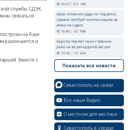
16:07
0
336
ской службы СДЭК.
Иран отменил удар по Украине,
олжны связаться
однако требует компенсацию за
атаку на судно
15:46
3
998
построен на базе
тим различаются и
Европа теряет свои главные
реки из-за рекордной засухи
13:16
1
624
старшей. Вместе с
Показать все новости
Севастополь на связи
Все наши Видео
О местном для местных
Севастополь в сердце