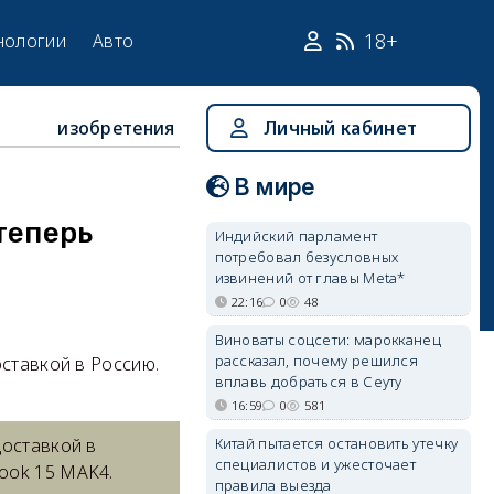
18+
нологии
Авто
изобретения
Личный кабинет
В мире
теперь
Индийский парламент
потребовал безусловных
извинений от главы Meta*
22:16
0
48
Виноваты соцсети: марокканец
рассказал, почему решился
ставкой в Россию.
вплавь добраться в Сеуту
16:59
0
581
Китай пытается остановить утечку
доставкой в
специалистов и ужесточает
ook 15 MAK4.
правила выезда