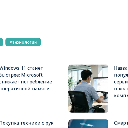
технологии
Windows 11 станет
Назв
быстрее: Microsoft
попул
снижает потребление
серви
оперативной памяти
польз
комп
Покупка техники с рук
Смарт