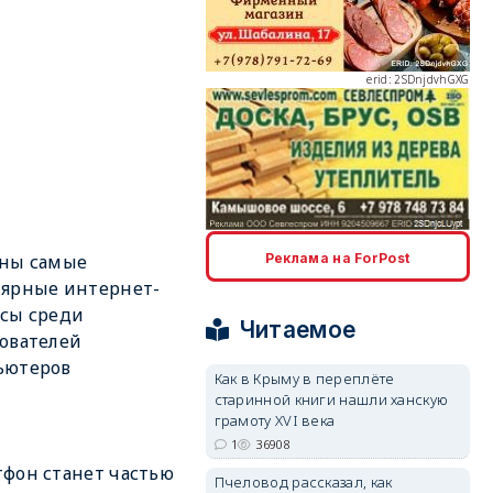
erid: 2SDnjdvhGXG
erid: 2SDnjcLUypt
аны самые
Реклама на ForPost
ярные интернет-
сы среди
Читаемое
ователей
ьютеров
Как в Крыму в переплёте
старинной книги нашли ханскую
erid: 2SDnjcrDNw6
грамоту XVI века
1
36908
фон станет частью
Пчеловод рассказал, как