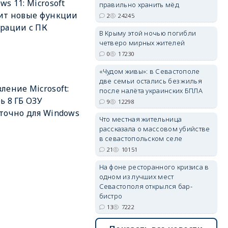
ws 11: Microsoft
правильно хранить мёд
ит новые функции
2
24245
рации с ПК
erid: 2SDnjdPjgYS
В Крыму этой ночью погибли
четверо мирных жителей
0
17230
«Чудом живы»: в Севастополе
две семьи остались без жилья
ление Microsoft:
после налёта украинских БПЛА
ь 8 ГБ ОЗУ
9
12298
erid: 2SDnjdvhGXG
точно для Windows
Что местная жительница
рассказала о массовом убийстве
в севастопольском селе
21
10151
На фоне ресторанного кризиса в
одном из лучших мест
Севастополя открылся бар-
бистро
13
7222