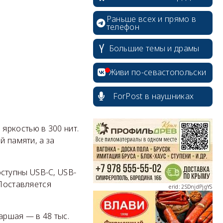
Раньше всех и прямо в
телефон
Большие темы и драмы
Живи по-севастопольски
ForPost в наушниках
erid: 2SDnjcrDNw6
яркостью в 300 нит.
й памяти, а за
доступны USB-C, USB-
 Поставляется
erid: 2SDnjdPjgYS
таршая — в 48 тыс.