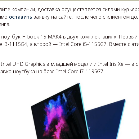
айте компании, доставка осуществляется силами курьер
димо
оставить
заявку на сайте, после чего с клиентом д
нга.
 ноутбук H-book 15 MAK4 в двух комплектациях. Первый 
e i3-1115G4, а второй — Intel Core i5-1155G7. Вместе с э
Intel UHD Graphics в младшей модели и Intel Iris Xe — в 
вка ноутбука на базе Intel Core i7-1195G7.