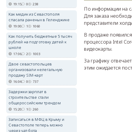
19:15
0
238
По информации на с
Как медик из Севастополя
Для заказа необхо
спасала раненых в Геленджике
представители холди
19:00
1
1060
В продаже появился
Как получить бюджетные 5 тысяч
процессора Intel Cor
рублей на подготовку детей к
школе
видеокарты.
17:06
2
1003
За графику отвечает 
Двое севастопольцев
этим ожидается поста
организовали нелегальную
продажу SIM-карт
16:04
0
737
Задержки зарплат в
строительстве стали
общероссийским трендом
15:20
1
260
Записаться в МФЦ в Крыму и
Севастополе теперь можно
через чат-бота