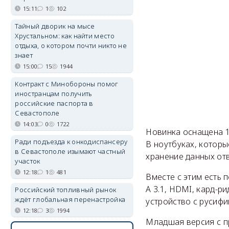
15:11
1
102
Тайный дворик на мысе
Хрустальном: как найти место
отдыха, о котором почти никто не
знает
15:00
15
1944
Контракт с Минобороны помог
иностранцам получить
российские паспорта в
Севастополе
14:03
0
1722
Новинка оснащена 1
Ради подъезда к онкодиспансеру
В ноутбуках, которы
в Севастополе изымают частный
хранение данных отв
участок
12:18
1
481
Вместе с этим есть п
A 3.1, HDMI, кард-р
Российский топливный рынок
ждёт глобальная перенастройка
устройство с русиф
12:18
3
1994
Младшая версия с пр