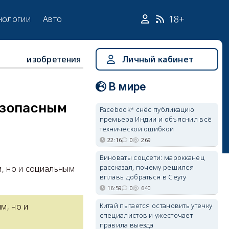
18+
нологии
Авто
изобретения
Личный кабинет
В мире
езопасным
Facebook* снёс публикацию
премьера Индии и объяснил всё
технической ошибкой
22:16
0
269
Виноваты соцсети: марокканец
рассказал, почему решился
, но и социальным
вплавь добраться в Сеуту
16:59
0
640
Китай пытается остановить утечку
м, но и
специалистов и ужесточает
правила выезда