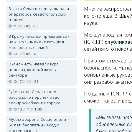
Многие распространя
Власти Севастополя услышали
операторов севастопольских
кого-то ещё. В Шве
пляжей
наука.
11:01
0
466
Международная коми
В Крыму начался приём заявок
(ICNIRP)
опубликов
на «школьные» выплаты для
многодетных семей
сетей пятого поколе
10:17
0
34
При этом отмечаетс
Экономисты назвали курс
безопасности. Нынеш
доллара, который ждут в
обновлённые руково
сентябре
они разработаны по
10:17
1
425
Губернатор Севастополя
По данным ICNIRP, е
рассказал о перспективах
сможет нанести вре
электроснабжения города
10:13
11
1545
«Мы знаем, что
Музею обороны Севастополя —
обновлённые р
66 лет: бесплатный вход и
мастер-классы
были разработ