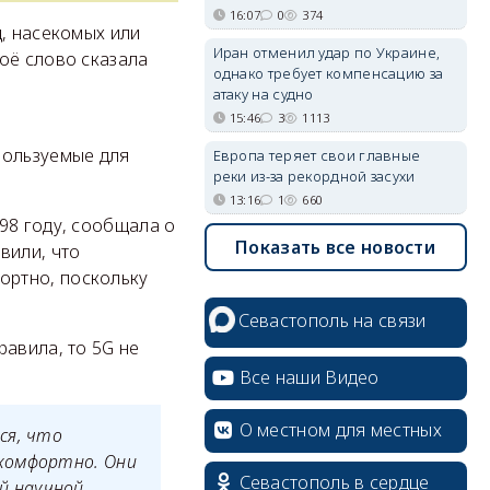
16:07
0
374
ц, насекомых или
Иран отменил удар по Украине,
воё слово сказала
однако требует компенсацию за
атаку на судно
15:46
3
1113
пользуемые для
Европа теряет свои главные
реки из-за рекордной засухи
13:16
1
660
98 году, сообщала о
Показать все новости
вили, что
ортно, поскольку
Севастополь на связи
равила, то 5G не
Все наши Видео
О местном для местных
ся, что
 комфортно. Они
Севастополь в сердце
й научной