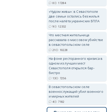
0
17284
«Чудом живы»: в Севастополе
две семьи остались без жилья
после налёта украинских БПЛА
erid: 2SDnjdvhGXG
9
12332
Что местная жительница
рассказала о массовом убийстве
в севастопольском селе
21
10228
На фоне ресторанного кризиса в
одном из лучших мест
Севастополя открылся бар-
бистро
13
7256
В севастопольском селе
военнослужащий убил военного
и мирных жителей
4
7182