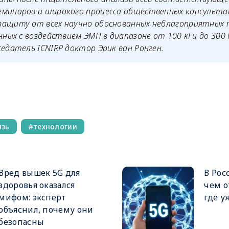
еминаров и широкого процесса общественных консульта
защиту от всех научно обоснованных неблагоприятных 
анных с воздействием ЭМП в диапазоне от 100 кГц до 300 
седатель ICNIRP доктор Эрик ван Ронген.
m
язь
технологии
Вред вышек 5G для
В Рос
здоровья оказался
чем о
мифом: эксперт
где у
объяснил, почему они
безопасны