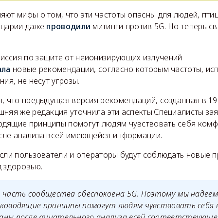
ют мифы о том, что эти частоты опасны для людей, пти
йцарии даже
проводили
митинги против 5G. Но теперь с
ссия по защите от неионизирующих излучений
ала
новые рекомендации, согласно которым частоты, ис
ния, не несут угрозы.
я, что предыдущая версия рекомендаций, созданная в 19
няя же редакция уточнила эти аспекты.Специалисты зая
дящие принципы помогут людям чувствовать себя комф
сле анализа всей имеющейся информации.
сли пользователи и операторы будут соблюдать новые п
д здоровью.
 часть сообщества обеспокоена 5G. Поэтому мы надеем
уководящие принципы помогут людям чувствовать себя
аны после тщательного анализа всей соответствующе