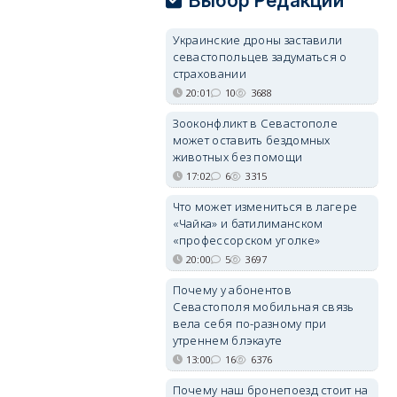
Выбор Редакции
Украинские дроны заставили
севастопольцев задуматься о
страховании
20:01
10
3688
Зооконфликт в Севастополе
может оставить бездомных
животных без помощи
17:02
6
3315
Что может измениться в лагере
«Чайка» и батилиманском
«профессорском уголке»
20:00
5
3697
Почему у абонентов
Севастополя мобильная связь
вела себя по-разному при
утреннем блэкауте
13:00
16
6376
Почему наш бронепоезд стоит на