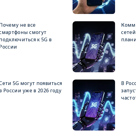
Почему не все
Комм
смартфоны смогут
сетей
подключиться к 5G в
плани
России
Сети 5G могут появиться
В Рос
в России уже в 2026 году
запус
часто