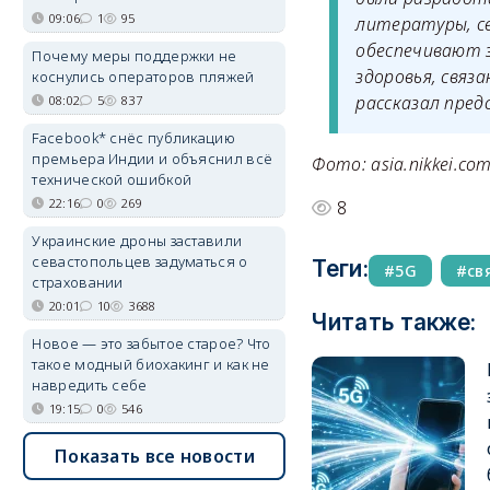
09:06
1
95
литературы, с
обеспечивают 
Почему меры поддержки не
здоровья, связ
коснулись операторов пляжей
рассказал пред
08:02
5
837
Facebook* снёс публикацию
премьера Индии и объяснил всё
Фото: asia.nikkei.co
технической ошибкой
22:16
0
269
8
Украинские дроны заставили
севастопольцев задуматься о
Теги:
5G
св
страховании
20:01
10
3688
Читать также:
Новое — это забытое старое? Что
такое модный биохакинг и как не
навредить себе
19:15
0
546
Показать все новости