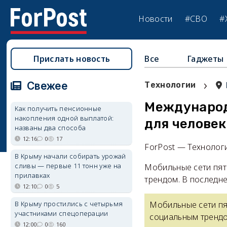
Новости
#СВО
#
Прислать новость
Все
Гаджеты
›
Свежее
Технологии
Международ
Как получить пенсионные
накопления одной выплатой:
для человек
названы два способа
12:16
0
17
ForPost — Технолог
В Крыму начали собирать урожай
сливы — первые 11 тонн уже на
Мобильные сети пят
прилавках
трендом. В последне
12:10
0
5
В Крыму простились с четырьмя
Мобильные сети пя
участниками спецоперации
социальным трендо
12:00
0
160