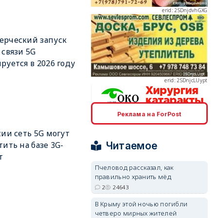
ерческий запуск
 связи 5G
erid: 2SDnjcLUypt
руется в 2026 году
Реклама на ForPost
erid: 2SDnjcrDNw6
сии сеть 5G могут
Читаемое
тить на базе 3G-
т
Пчеловод рассказал, как
правильно хранить мёд
2
24643
erid: 2SDnjdPjgYS
В Крыму этой ночью погибли
четверо мирных жителей