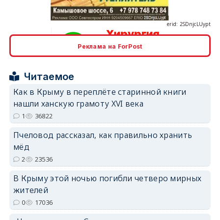
Реклама на ForPost
erid: 2SDnjcrDNw6
Читаемое
Как в Крыму в переплёте старинной книги
нашли ханскую грамоту XVI века
1
36822
Пчеловод рассказал, как правильно хранить
erid: 2SDnjdPjgYS
мёд
2
23536
В Крыму этой ночью погибли четверо мирных
жителей
0
17036
erid: 2SDnjdvhGXG