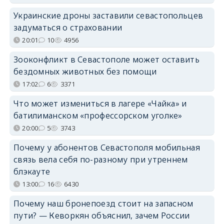
Украинские дроны заставили севастопольцев
задуматься о страховании
20:01
10
4956
Зооконфликт в Севастополе может оставить
бездомных животных без помощи
17:02
6
3371
Что может измениться в лагере «Чайка» и
батилиманском «профессорском уголке»
20:00
5
3743
Почему у абонентов Севастополя мобильная
связь вела себя по-разному при утреннем
блэкауте
13:00
16
6430
Почему наш бронепоезд стоит на запасном
пути? — Кеворкян объяснил, зачем России