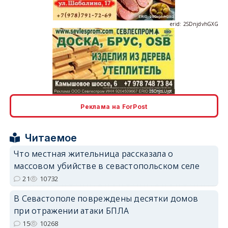
erid: 2SDnjdvhGXG
erid: 2SDnjcLUypt
Реклама на ForPost
Читаемое
Что местная жительница рассказала о
erid: 2SDnjcrDNw6
массовом убийстве в севастопольском селе
21
10732
В Севастополе повреждены десятки домов
при отражении атаки БПЛА
15
10268