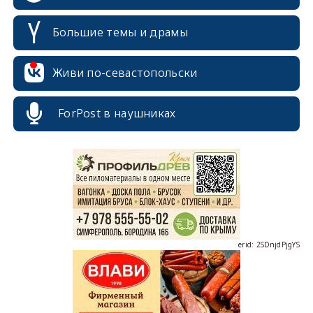
Большие темы и драмы
Живи по-севастопольски
ForPost в наушниках
erid: 2SDnjcrDNw6
erid: 2SDnjdPjgYS