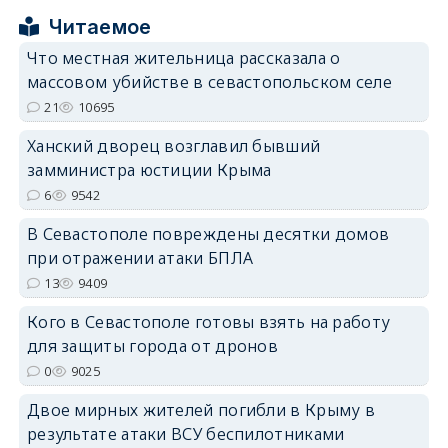
erid: 2SDnjcrDNw6
Читаемое
Что местная жительница рассказала о
массовом убийстве в севастопольском селе
21
10695
Ханский дворец возглавил бывший
erid: 2SDnjdPjgYS
замминистра юстиции Крыма
6
9542
В Севастополе повреждены десятки домов
при отражении атаки БПЛА
13
9409
erid: 2SDnjdvhGXG
Кого в Севастополе готовы взять на работу
для защиты города от дронов
0
9025
Двое мирных жителей погибли в Крыму в
результате атаки ВСУ беспилотниками