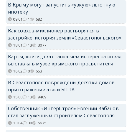
В Крыму могут запустить «узкую» льготную
ипотеку
09:01
1
682
Как совхоз-миллионер растворялся в
застройке: история земли «Севастопольского»
18:01
13
3077
Карты, книги, два станка: чем интересна новая
выставка в музее крымского просветителя
16:02
0
653
В Севастополе повреждены десятки домов
при отражении атаки БПЛА
15:00
13
9409
Собственник «ИнтерСтроя» Евгений Кабанов
стал заслуженным строителем Севастополя
13:04
30
5675