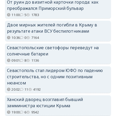
От руин до визитной карточки города: как
преображался Приморский бульвар
11:00
5
1783
Двое мирных жителей погибли в Крыму в
результате атаки ВСУ беспилотниками
10:36
0
7164
Севастопольские светофоры переведут на
солнечные батареи
09:01
8
1136
Севастополь стал лидером ЮФО по падению
строительства, но с одним позитивным
нюансом
20:02
11
4192
Ханский дворец возглавил бывший
замминистра юстиции Крыма
19:00
6
9542