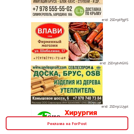
erid: 2SDnjdPjgYS
erid: 2SDnjdvhGXG
erid: 2SDnjcLUypt
Реклама на ForPost