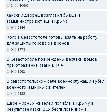
21
10669
erid: 2SDnjdPjgYS
Ханский дворец возглавил бывший
замминистра юстиции Крыма
6
9346
Кого в Севастополе готовы взять на работу
для защиты города от дронов
0
8778
erid: 2SDnjdvhGXG
В Севастополе повреждены десятки домов
при отражении атаки БПЛА
9
8562
В севастопольском селе военнослужащий убил
военного и мирных жителей
4
7335
Двое мирных жителей погибли в Крыму в
результате атаки ВСУ беспилотниками