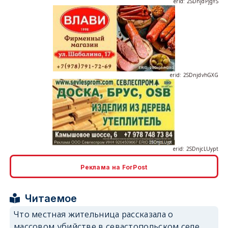
erid: 2SDnjdvhGXG
erid: 2SDnjcLUypt
Реклама на ForPost
erid: 2SDnjcrDNw6
Читаемое
Что местная жительница рассказала о
массовом убийстве в севастопольском селе