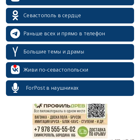
Севастополь в сердце
Раньше всех и прямо в телефон
Большие темы и драмы
Живи по-севастопольски
erid: 2SDnjcrDNw6
ForPost в наушниках
erid: 2SDnjdPjgYS