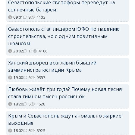
Севастопольские светофоры переведут на
солнечные батареи
09:01
8
1103
Севастополь стал лидером ЮФО по падению
строительства, но с одним позитивным
нюансом
20:02
11
4106
Ханский дворец возглавил бывший
замминистра юстиции Крыма
19:00
6
9357
Любовь живёт три года? Почему новая песня
стала гимном тысяч россиянок
18:20
5
1528
Крым и Севастополь ждут аномально жаркие
выходные
18:02
8
3925