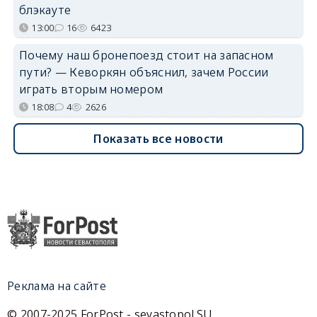
блэкауте
13:00
16
6423
Почему наш бронепоезд стоит на запасном
пути? — Кеворкян объяснил, зачем России
играть вторым номером
18:08
4
2626
Показать все новости
Реклама на сайте
© 2007-2025 ForPost - sevastopol.SU