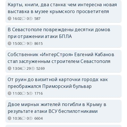
Карты, книги, два станка: чем интересна новая
выставка в музее крымского просветителя
16:02
0
587
В Севастополе повреждены десятки домов
при отражении атаки БПЛА
15:00
9
8615
Собственник «ИнтерСтроя» Евгений Кабанов
стал заслуженным строителем Севастополя
13:04
29
5269
От руин до визитной карточки города: как
преображался Приморский бульвар
11:00
5
1716
Двое мирных жителей погибли в Крыму в
результате атаки ВСУ беспилотниками
10:36
0
6604