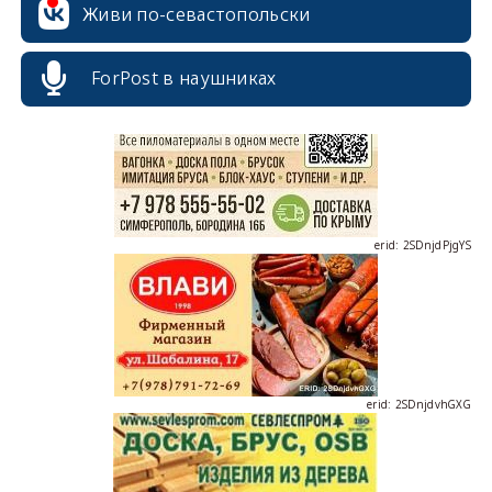
Живи по-севастопольски
erid: 2SDnjcrDNw6
ForPost в наушниках
erid: 2SDnjdPjgYS
erid: 2SDnjdvhGXG