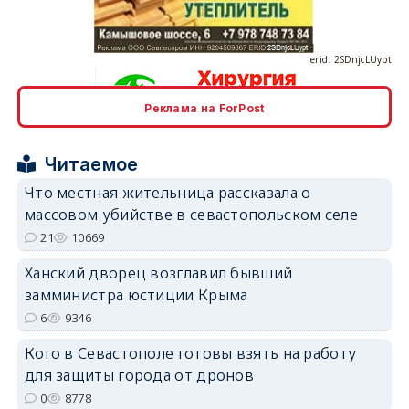
erid: 2SDnjcLUypt
Реклама на ForPost
erid: 2SDnjcrDNw6
Читаемое
Что местная жительница рассказала о
массовом убийстве в севастопольском селе
21
10669
Ханский дворец возглавил бывший
erid: 2SDnjdPjgYS
замминистра юстиции Крыма
6
9346
Кого в Севастополе готовы взять на работу
для защиты города от дронов
0
8778
erid: 2SDnjdvhGXG