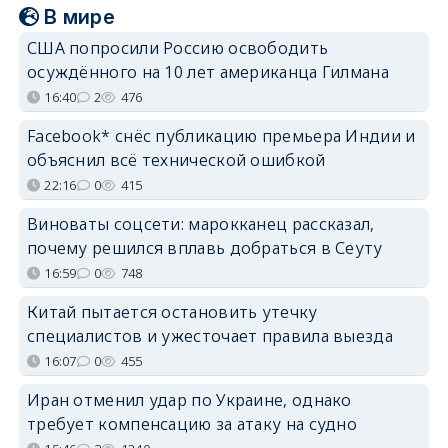
В мире
США попросили Россию освободить
осуждённого на 10 лет американца Гилмана
16:40
2
476
Facebook* снёс публикацию премьера Индии и
объяснил всё технической ошибкой
22:16
0
415
Виноваты соцсети: марокканец рассказал,
почему решился вплавь добраться в Сеуту
16:59
0
748
Китай пытается остановить утечку
специалистов и ужесточает правила выезда
16:07
0
455
Иран отменил удар по Украине, однако
требует компенсацию за атаку на судно