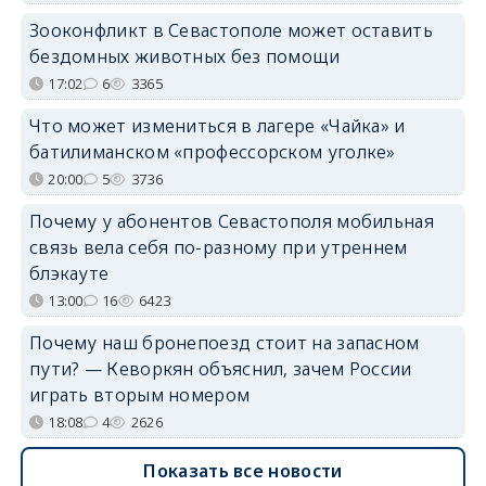
Зооконфликт в Севастополе может оставить
бездомных животных без помощи
17:02
6
3365
Что может измениться в лагере «Чайка» и
батилиманском «профессорском уголке»
20:00
5
3736
Почему у абонентов Севастополя мобильная
связь вела себя по-разному при утреннем
блэкауте
13:00
16
6423
Почему наш бронепоезд стоит на запасном
пути? — Кеворкян объяснил, зачем России
играть вторым номером
18:08
4
2626
Показать все новости