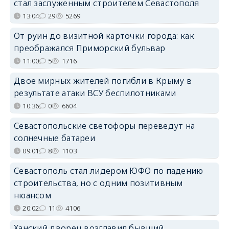
стал заслуженным строителем Севастополя
13:04
29
5269
От руин до визитной карточки города: как
преображался Приморский бульвар
11:00
5
1716
Двое мирных жителей погибли в Крыму в
результате атаки ВСУ беспилотниками
10:36
0
6604
Севастопольские светофоры переведут на
солнечные батареи
09:01
8
1103
Севастополь стал лидером ЮФО по падению
строительства, но с одним позитивным
нюансом
20:02
11
4106
Ханский дворец возглавил бывший