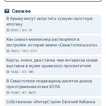
Свежее
В Крыму могут запустить «узкую» льготную
ипотеку
09:01
0
31
Как совхоз-миллионер растворялся в
застройке: история земли «Севастопольского»
18:01
10
2711
Карты, книги, два станка: чем интересна новая
выставка в музее крымского просветителя
16:02
0
587
В Севастополе повреждены десятки домов
при отражении атаки БПЛА
15:00
9
8615
Собственник «ИнтерСтроя» Евгений Кабанов