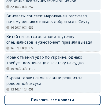
объяснил всё технической ошибкой
22:16
0
257
Виноваты соцсети: марокканец рассказал,
почему решился вплавь добраться в Сеуту
16:59
0
636
Китай пытается остановить утечку
специалистов и ужесточает правила выезда
16:07
0
372
Иран отменил удар по Украине, однако
требует компенсацию за атаку на судно
15:46
3
1109
Европа теряет свои главные реки из-за
рекордной засухи
13:16
1
658
Показать все новости