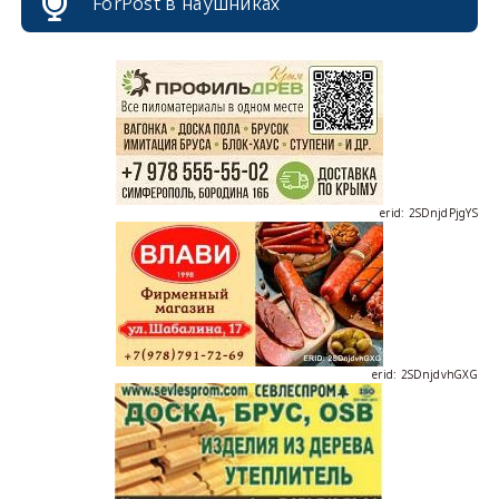
ForPost в наушниках
erid: 2SDnjcrDNw6
erid: 2SDnjdPjgYS
erid: 2SDnjdvhGXG