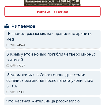
erid: 2SDnjcLUypt
Реклама на ForPost
Читаемое
Пчеловод рассказал, как правильно хранить
мёд
erid: 2SDnjcrDNw6
2
24624
В Крыму этой ночью погибли четверо мирных
жителей
0
17277
«Чудом живы»: в Севастополе две семьи
erid: 2SDnjdPjgYS
остались без жилья после налёта украинских
БПЛА
9
12330
Что местная жительница рассказала о