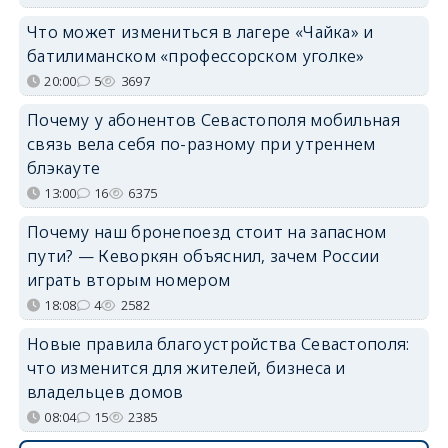
Что может измениться в лагере «Чайка» и
батилиманском «профессорском уголке»
20:00
5
3697
Почему у абонентов Севастополя мобильная
связь вела себя по-разному при утреннем
блэкауте
13:00
16
6375
Почему наш бронепоезд стоит на запасном
пути? — Кеворкян объяснил, зачем России
играть вторым номером
18:08
4
2582
Новые правила благоустройства Севастополя:
что изменится для жителей, бизнеса и
владельцев домов
08:04
15
2385