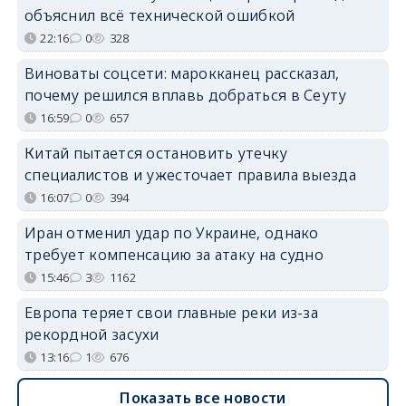
объяснил всё технической ошибкой
22:16
0
328
Виноваты соцсети: марокканец рассказал,
почему решился вплавь добраться в Сеуту
16:59
0
657
Китай пытается остановить утечку
специалистов и ужесточает правила выезда
16:07
0
394
Иран отменил удар по Украине, однако
требует компенсацию за атаку на судно
15:46
3
1162
Европа теряет свои главные реки из-за
рекордной засухи
13:16
1
676
Показать все новости