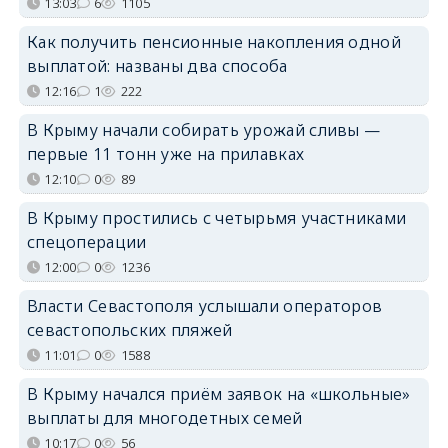
13:03
6
1105
Как получить пенсионные накопления одной
выплатой: названы два способа
12:16
1
222
В Крыму начали собирать урожай сливы —
первые 11 тонн уже на прилавках
12:10
0
89
В Крыму простились с четырьмя участниками
спецоперации
12:00
0
1236
Власти Севастополя услышали операторов
севастопольских пляжей
11:01
0
1588
В Крыму начался приём заявок на «школьные»
выплаты для многодетных семей
10:17
0
56