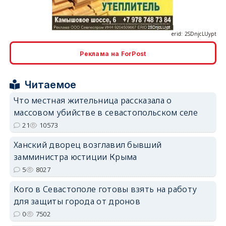
Реклама на ForPost
erid: 2SDnjcrDNw6
Читаемое
Что местная жительница рассказала о
массовом убийстве в севастопольском селе
21
10573
Ханский дворец возглавил бывший
erid: 2SDnjdPjgYS
замминистра юстиции Крыма
5
8027
Кого в Севастополе готовы взять на работу
для защиты города от дронов
0
7502
erid: 2SDnjdvhGXG