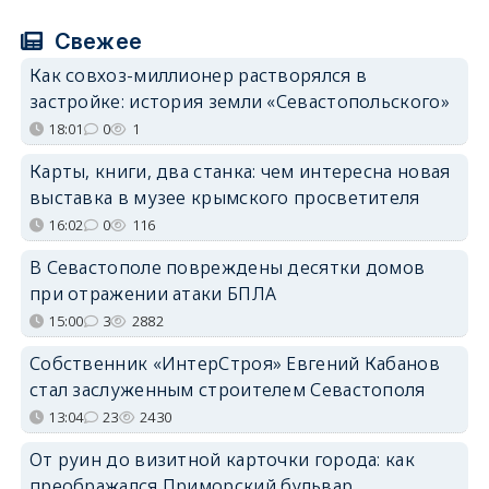
Свежее
Как совхоз-миллионер растворялся в
застройке: история земли «Севастопольского»
18:01
0
1
Карты, книги, два станка: чем интересна новая
выставка в музее крымского просветителя
16:02
0
116
В Севастополе повреждены десятки домов
при отражении атаки БПЛА
15:00
3
2882
Собственник «ИнтерСтроя» Евгений Кабанов
стал заслуженным строителем Севастополя
13:04
23
2430
От руин до визитной карточки города: как
преображался Приморский бульвар