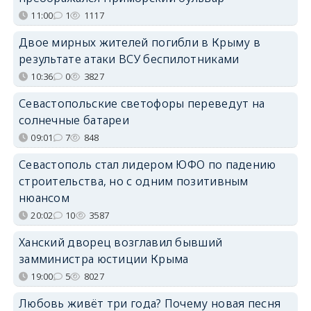
11:00
1
1117
Двое мирных жителей погибли в Крыму в
результате атаки ВСУ беспилотниками
10:36
0
3827
Севастопольские светофоры переведут на
солнечные батареи
09:01
7
848
Севастополь стал лидером ЮФО по падению
строительства, но с одним позитивным
нюансом
20:02
10
3587
Ханский дворец возглавил бывший
замминистра юстиции Крыма
19:00
5
8027
Любовь живёт три года? Почему новая песня