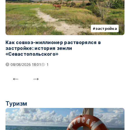
застройка
Как совхоз-миллионер растворялся в
К
застройке: история земли
н
«Севастопольского»
п
08/08/2026 18:01
1
Туризм