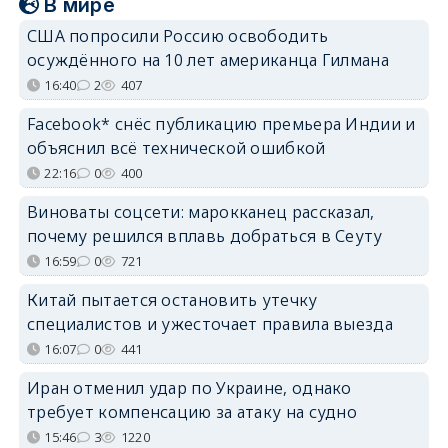
В мире
США попросили Россию освободить
осуждённого на 10 лет американца Гилмана
16:40
2
407
Facebook* снёс публикацию премьера Индии и
объяснил всё технической ошибкой
22:16
0
400
Виноваты соцсети: марокканец рассказал,
почему решился вплавь добраться в Сеуту
16:59
0
721
Китай пытается остановить утечку
специалистов и ужесточает правила выезда
16:07
0
441
Иран отменил удар по Украине, однако
требует компенсацию за атаку на судно
15:46
3
1220