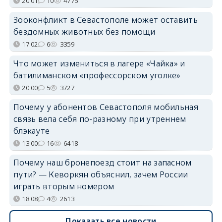
20:01
10
4775
Зооконфликт в Севастополе может оставить
бездомных животных без помощи
17:02
6
3359
Что может измениться в лагере «Чайка» и
батилиманском «профессорском уголке»
20:00
5
3727
Почему у абонентов Севастополя мобильная
связь вела себя по-разному при утреннем
блэкауте
13:00
16
6418
Почему наш бронепоезд стоит на запасном
пути? — Кеворкян объяснил, зачем России
играть вторым номером
18:08
4
2613
Показать все новости