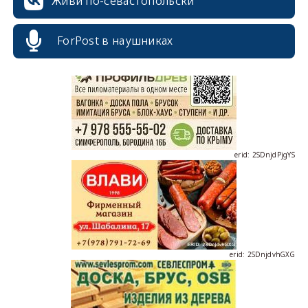
Живи по-севастопольски
erid: 2SDnjcrDNw6
ForPost в наушниках
erid: 2SDnjdPjgYS
erid: 2SDnjdvhGXG
erid: 2SDnjcLUypt