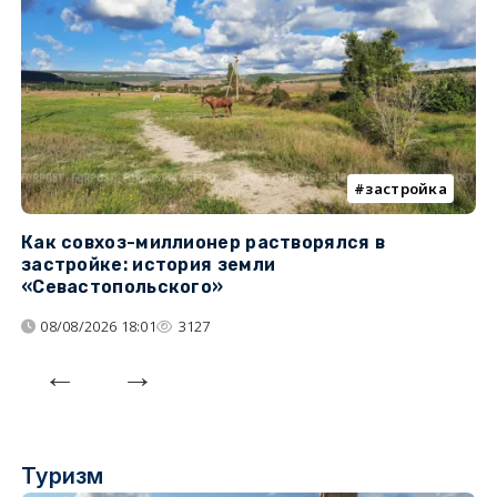
застройка
Как совхоз-миллионер растворялся в
К
застройке: история земли
н
«Севастопольского»
п
08/08/2026 18:01
3127
Туризм