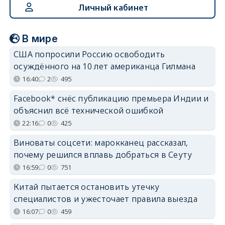
Личный кабинет
В мире
США попросили Россию освободить
осуждённого на 10 лет американца Гилмана
16:40
2
495
Facebook* снёс публикацию премьера Индии и
объяснил всё технической ошибкой
22:16
0
425
Виноваты соцсети: марокканец рассказал,
почему решился вплавь добраться в Сеуту
16:59
0
751
Китай пытается остановить утечку
специалистов и ужесточает правила выезда
16:07
0
459