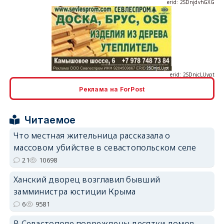
erid: 2SDnjcLUypt
Реклама на ForPost
erid: 2SDnjcrDNw6
Читаемое
Что местная жительница рассказала о
массовом убийстве в севастопольском селе
21
10698
Ханский дворец возглавил бывший
erid: 2SDnjdPjgYS
замминистра юстиции Крыма
6
9581
В Севастополе повреждены десятки домов