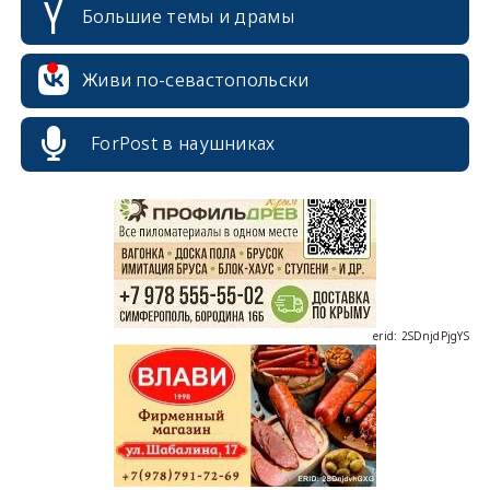
Большие темы и драмы
Живи по-севастопольски
erid: 2SDnjcrDNw6
ForPost в наушниках
erid: 2SDnjdPjgYS
erid: 2SDnjdvhGXG