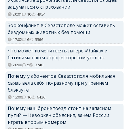
задуматься о страховании
20:01
10
4934
Зооконфликт в Севастополе может оставить
бездомных животных без помощи
17:02
6
3366
Что может измениться в лагере «Чайка» и
батилиманском «профессорском уголке»
20:00
5
3740
Почему у абонентов Севастополя мобильная
связь вела себя по-разному при утреннем
блэкауте
13:00
16
6426
Почему наш бронепоезд стоит на запасном
пути? — Кеворкян объяснил, зачем России
играть вторым номером