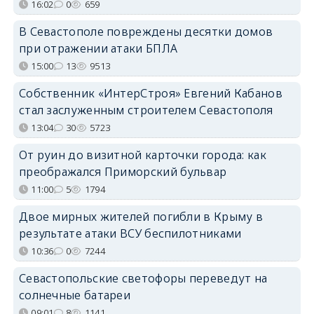
16:02
0
659
В Севастополе повреждены десятки домов
при отражении атаки БПЛА
15:00
13
9513
Собственник «ИнтерСтроя» Евгений Кабанов
стал заслуженным строителем Севастополя
13:04
30
5723
От руин до визитной карточки города: как
преображался Приморский бульвар
11:00
5
1794
Двое мирных жителей погибли в Крыму в
результате атаки ВСУ беспилотниками
10:36
0
7244
Севастопольские светофоры переведут на
солнечные батареи
09:01
8
1141