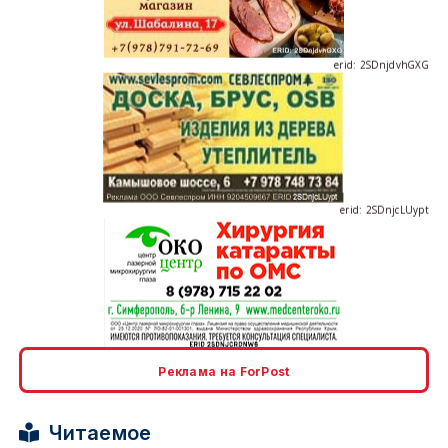
erid: 2SDnjdvhGXG
erid: 2SDnjcLUypt
erid: 2SDnjcrDNw6
Реклама на ForPost
Читаемое