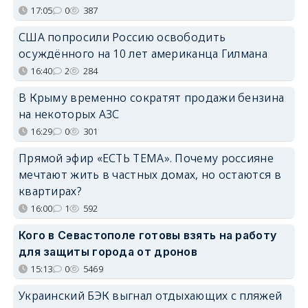
17:05
0
387
США попросили Россию освободить
осуждённого на 10 лет американца Гилмана
16:40
2
284
В Крыму временно сократят продажи бензина
на некоторых АЗС
16:29
0
301
Прямой эфир «ЕСТЬ ТЕМА». Почему россияне
мечтают жить в частных домах, но остаются в
квартирах?
16:00
1
592
Кого в Севастополе готовы взять на работу
для защиты города от дронов
15:13
0
5469
Украинский БЭК выгнал отдыхающих с пляжей