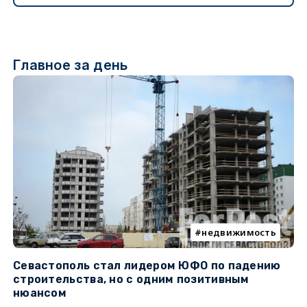
Главное за день
недвижимость
Севастополь стал лидером ЮФО по падению
К
строительства, но с одним позитивным
д
нюансом