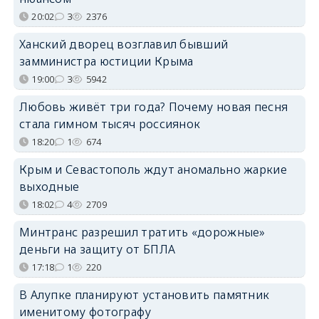
20:02
3
2376
Ханский дворец возглавил бывший
замминистра юстиции Крыма
19:00
3
5942
Любовь живёт три года? Почему новая песня
стала гимном тысяч россиянок
18:20
1
674
Крым и Севастополь ждут аномально жаркие
выходные
18:02
4
2709
Минтранс разрешил тратить «дорожные»
деньги на защиту от БПЛА
17:18
1
220
В Алупке планируют установить памятник
именитому фотографу