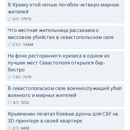
В Крыму этой ночью погибли четверо мирных
жителей
erid: 2SDnjdPjgYS
0
17573
Что местная жительница рассказала о
массовом убийстве в севастопольском селе
21
10444
На фоне ресторанного кризиса в одном из
erid: 2SDnjdvhGXG
лучших мест Севастополя открылся бар-
бистро
13
7319
В севастопольском селе военнослужащий убил
военного и мирных жителей
4
7252
Крымчанин печатал боевые дроны для СБУ на
3D-принтере в своей квартире
2
6498