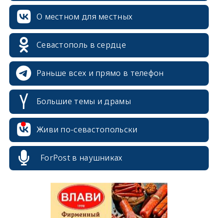
О местном для местных
Севастополь в сердце
Раньше всех и прямо в телефон
Большие темы и драмы
erid: 2SDnjcrDNw6
Живи по-севастопольски
ForPost в наушниках
erid: 2SDnjdPjgYS