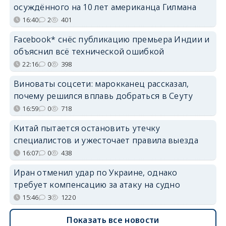
осуждённого на 10 лет американца Гилмана
16:40
2
401
Facebook* снёс публикацию премьера Индии и
объяснил всё технической ошибкой
22:16
0
398
Виноваты соцсети: марокканец рассказал,
почему решился вплавь добраться в Сеуту
16:59
0
718
Китай пытается остановить утечку
специалистов и ужесточает правила выезда
16:07
0
438
Иран отменил удар по Украине, однако
требует компенсацию за атаку на судно
15:46
3
1220
Показать все новости