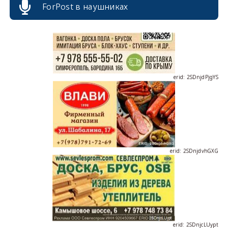
ForPost в наушниках
erid: 2SDnjdPjgYS
erid: 2SDnjdvhGXG
erid: 2SDnjcLUypt