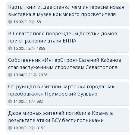
Карты, книги, два станка: чем интересна новая
выставка в музее крымского просветителя
16:02
0
58
В Севастополе повреждены десятки домов
при отражении атаки БПЛА
15:00
2
1868
Собственник «ИнтерСтроя» Евгений Кабанов
стал заслуженным строителем Севастополя
13:04
21
2036
От руин до визитной карточки города: как
преображался Приморский бульвар
11:00
1
982
Двое мирных жителей погибли в Крыму в
результате атаки ВСУ беспилотниками
10:36
0
3153