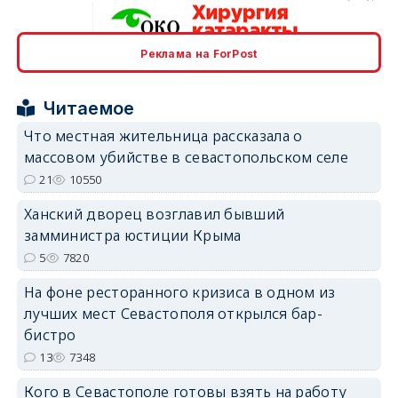
Реклама на ForPost
erid: 2SDnjcrDNw6
Читаемое
Что местная жительница рассказала о
массовом убийстве в севастопольском селе
21
10550
erid: 2SDnjdPjgYS
Ханский дворец возглавил бывший
замминистра юстиции Крыма
5
7820
На фоне ресторанного кризиса в одном из
лучших мест Севастополя открылся бар-
erid: 2SDnjdvhGXG
бистро
13
7348
Кого в Севастополе готовы взять на работу