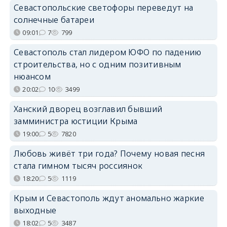
Севастопольские светофоры переведут на
солнечные батареи
09:01
7
799
Севастополь стал лидером ЮФО по падению
строительства, но с одним позитивным
нюансом
20:02
10
3499
Ханский дворец возглавил бывший
замминистра юстиции Крыма
19:00
5
7820
Любовь живёт три года? Почему новая песня
стала гимном тысяч россиянок
18:20
5
1119
Крым и Севастополь ждут аномально жаркие
выходные
18:02
5
3487