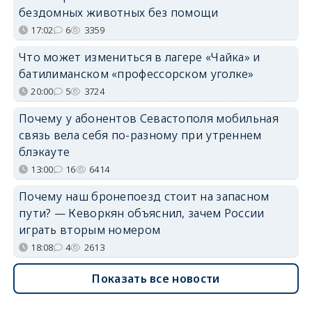
бездомных животных без помощи
17:02
6
3359
Что может измениться в лагере «Чайка» и
батилиманском «профессорском уголке»
20:00
5
3724
Почему у абонентов Севастополя мобильная
связь вела себя по-разному при утреннем
блэкауте
13:00
16
6414
Почему наш бронепоезд стоит на запасном
пути? — Кеворкян объяснил, зачем России
играть вторым номером
18:08
4
2613
Показать все новости