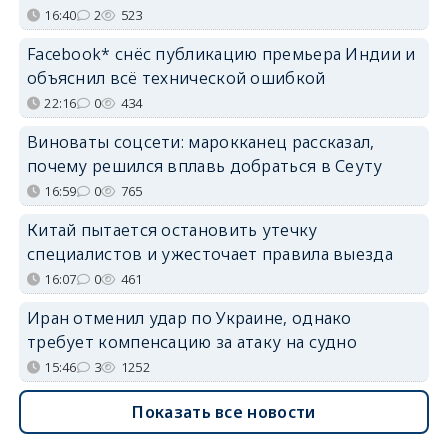
16:40
2
523
Facebook* снёс публикацию премьера Индии и
объяснил всё технической ошибкой
22:16
0
434
Виноваты соцсети: марокканец рассказал,
почему решился вплавь добраться в Сеуту
16:59
0
765
Китай пытается остановить утечку
специалистов и ужесточает правила выезда
16:07
0
461
Иран отменил удар по Украине, однако
требует компенсацию за атаку на судно
15:46
3
1252
Показать все новости