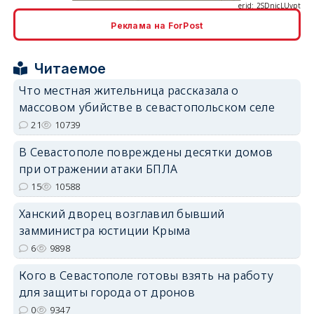
Реклама на ForPost
erid: 2SDnjcrDNw6
Читаемое
Что местная жительница рассказала о
массовом убийстве в севастопольском селе
21
10739
В Севастополе повреждены десятки домов
erid: 2SDnjdPjgYS
при отражении атаки БПЛА
15
10588
Ханский дворец возглавил бывший
замминистра юстиции Крыма
6
9898
erid: 2SDnjdvhGXG
Кого в Севастополе готовы взять на работу
для защиты города от дронов
0
9347