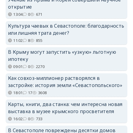
открытие
13:04
0
671
Культура чаевых в Севастополе: благодарность
или лишняя трата денег?
11:02
8
855
В Крыму могут запустить «узкую» льготную
ипотеку
09:01
0
2270
Как совхоз-миллионер растворялся в
застройке: история земли «Севастопольского»
18:01
17
3608
Карты, книги, два станка: чем интересна новая
выставка в музее крымского просветителя
16:02
0
733
В Севастополе повреждены десятки домов