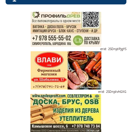
erid: 2SDnjdPjgYS
erid: 2SDnjdvhGXG
erid: 2SDnjcLUypt