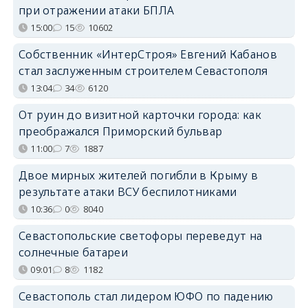
при отражении атаки БПЛА
15:00
15
10602
Собственник «ИнтерСтроя» Евгений Кабанов
стал заслуженным строителем Севастополя
13:04
34
6120
От руин до визитной карточки города: как
преображался Приморский бульвар
11:00
7
1887
Двое мирных жителей погибли в Крыму в
результате атаки ВСУ беспилотниками
10:36
0
8040
Севастопольские светофоры переведут на
солнечные батареи
09:01
8
1182
Севастополь стал лидером ЮФО по падению