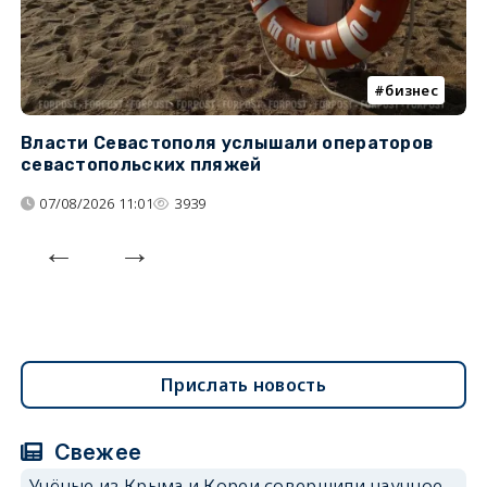
бизнес
Власти Севастополя услышали операторов
П
севастопольских пляжей
о
07/08/2026 11:01
3939
Прислать новость
Свежее
Учёные из Крыма и Кореи совершили научное