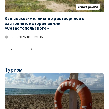
застройка
Как совхоз-миллионер растворялся в
К
застройке: история земли
н
«Севастопольского»
п
08/08/2026 18:01
3601
Туризм