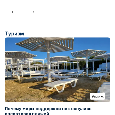
Туризм
пляж
Почему меры поддержки не коснулись
К
операторов пляжей
н