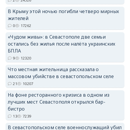
В Крыму этой ночью погибли четверо мирных
жителей
0
17262
erid: 2SDnjdPjgYS
«Чудом живы»: в Севастополе две семьи
остались без жилья после налёта украинских
БПЛА
9
12320
Что местная жительница рассказала о
erid: 2SDnjdvhGXG
массовом убийстве в севастопольском селе
21
10207
На фоне ресторанного кризиса в одном из
лучших мест Севастополя открылся бар-
бистро
13
7239
В севастопольском селе военнослужащий убил