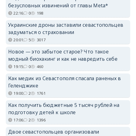
безусловных извинений от главы Meta*
22:16
0
198
Украинские дроны заставили севастопольцев
задуматься о страховании
20:01
5
3017
Новое — это забытое старое? Что такое
модный биохакинг и как не навредить себе
19:15
0
460
Как медик из Севастополя спасала раненых в
Геленджике
19:00
2
1761
Как получить бюджетные 5 тысяч рублей на
подготовку детей к школе
17:06
2
1396
Двое севастопольцев организовали