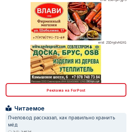
erid: 2SDnjdvhGXG
erid: 2SDnjcLUypt
Реклама на ForPost
Читаемое
Пчеловод рассказал, как правильно хранить
erid: 2SDnjcrDNw6
мёд
2
24526