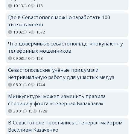
10:13
0
118
Где в Севастополе можно заработать 100
тысяч в месяц
10:02
7
1572
Что доверчивые севастопольцы «покупают» у
телефонных мошенников
09:08
0
158
Севастопольские учёные придумали
нетривиальную работу для ушастых медуз
08:01
0
1744
Минкультуры может изменить правила
стройки у форта «Северная Балаклава»
20:01
15
1728
В Севастополе простились с генерал-майором
Василием Казаченко