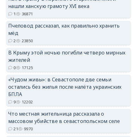
нашли ханскую грамоту XVI века
1
36871
erid: 2SDnjdPjgYS
Пчеловод рассказал, как правильно хранить
мёд
2
23850
В Крыму этой ночью погибли четверо мирных
жителей
erid: 2SDnjdvhGXG
0
17125
«Чудом живы»: в Севастополе две семьи
остались без жилья после налёта украинских
БПЛА
9
12202
Что местная жительница рассказала о
массовом убийстве в севастопольском селе
21
9970