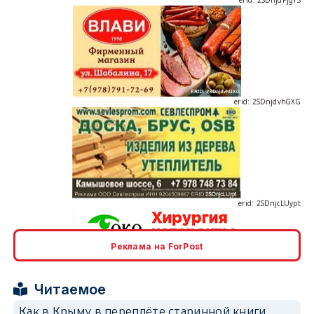
erid: 2SDnjdvhGXG
erid: 2SDnjcLUypt
Реклама на ForPost
erid: 2SDnjcrDNw6
Читаемое
Как в Крыму в переплёте старинной книги