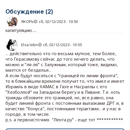
Обсуждение (2)
ЯКОРЬ
сб, 02/12/2023 - 10:50
капитуляцию.....
Elsa lebn
сб, 02/12/2023 - 10:55
... действительно что-то весьма мутное, тем более,
что Герасимову сейчас до того нечего делать, что
можно и "ля-ля" с Залужным, который тоже, видимо,
мается от безделья...
А если будут носиться с "границей по линии фронта",
то в ближайшем времени получат то, что имел и имеет
Израиль в виде ХАМАС в Газе и Насраллы с его
"Хезболлой" на Западном берегу и в Ливане. Т.е. хоть
трижды обзовите это границей, но, все равно, она
будет линией фронта с постоянным вылазками ДРГ и, в
качестве "бонуса", постоянными терактами... и у нас в
городе, в том числе.
p.s. а первоисточник "Лента.ру" - еще тот ***********