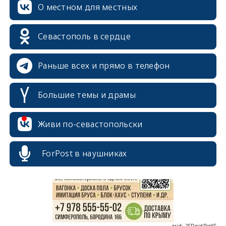
О местном для местных
Севастополь в сердце
Раньше всех и прямо в телефон
Большие темы и драмы
erid: 2SDnjcrDNw6
Живи по-севастопольски
ForPost в наушниках
erid: 2SDnjdPjgYS