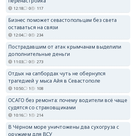
перенастройка
12:18
0
117
Бизнес поможет севастопольцам без света
оставаться на связи
12:04
0
234
Пострадавшим от атак крымчанам выделили
дополнительные деньги
11:03
0
273
Отдых на сапбордах чуть не обернулся
трагедией у мыса Айя в Севастополе
10:50
1
108
ОСАГО без ремонта: почему водители всё чаще
судятся со страховщиками
10:16
1
214
В Чёрном море уничтожены два сухогруза с
оружием для ВСУ