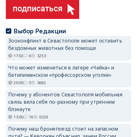
Выбор Редакции
Зооконфликт в Севастополе может оставить
бездомных животных без помощи
17:02
6
3253
Что может измениться в лагере «Чайка» и
батилиманском «профессорском уголке»
20:00
5
3682
Почему у абонентов Севастополя мобильная
связь вела себя по-разному при утреннем
блэкауте
13:00
16
6326
Почему наш бронепоезд стоит на запасном
пути? — Кеворкян объяснил, зачем России