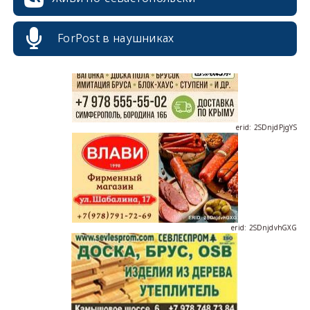
ForPost в наушниках
erid: 2SDnjdPjgYS
erid: 2SDnjdvhGXG
erid: 2SDnjcLUypt