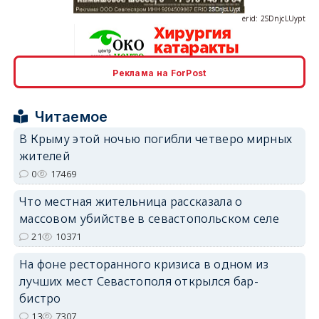
Реклама на ForPost
erid: 2SDnjcrDNw6
Читаемое
В Крыму этой ночью погибли четверо мирных
жителей
0
17469
erid: 2SDnjdPjgYS
Что местная жительница рассказала о
массовом убийстве в севастопольском селе
21
10371
На фоне ресторанного кризиса в одном из
лучших мест Севастополя открылся бар-
erid: 2SDnjdvhGXG
бистро
13
7307