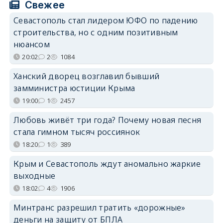
Свежее
Севастополь стал лидером ЮФО по падению
строительства, но с одним позитивным
нюансом
20:02
2
1084
Ханский дворец возглавил бывший
замминистра юстиции Крыма
19:00
1
2457
Любовь живёт три года? Почему новая песня
стала гимном тысяч россиянок
18:20
1
389
Крым и Севастополь ждут аномально жаркие
выходные
18:02
4
1906
Минтранс разрешил тратить «дорожные»
деньги на защиту от БПЛА