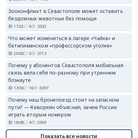
Зооконфликт в Севастополе может оставить
бездомных животных без помощи
17:02
6
3332
Что может измениться в лагере «Чайка» и
батилиманском «профессорском уголке»
20:00
5
3713
Почему у абонентов Севастополя мобильная
связь вела себя по-разному при утреннем
блэкауте
13:00
16
6397
Почему наш бронепоезд стоит на запасном
пути? — Кеворкян объяснил, зачем России
играть вторым номером
18:08
4
2599
Показать все новости