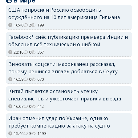
В мире
США попросили Россию освободить
осуждённого на 10 лет американца Гилмана
16:40
2
199
Facebook* снёс публикацию премьера Индии и
объяснил всё технической ошибкой
22:16
0
367
Виноваты соцсети: марокканец рассказал,
почему решился вплавь добраться в Сеуту
16:59
0
670
Китай пытается остановить утечку
специалистов и ужесточает правила выезда
16:07
0
412
Иран отменил удар по Украине, однако
требует компенсацию за атаку на судно
15:46
3
1193