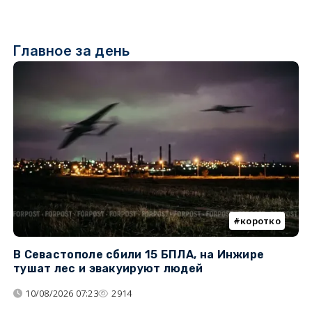
Главное за день
коротко
В Севастополе сбили 15 БПЛА, на Инжире
В
тушат лес и эвакуируют людей
а
К
10/08/2026 07:23
2914