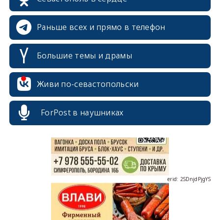
Раньше всех и прямо в телефон
Большие темы и драмы
erid: 2SDnjcrDNw6
Живи по-севастопольски
ForPost в наушниках
erid: 2SDnjdPjgYS