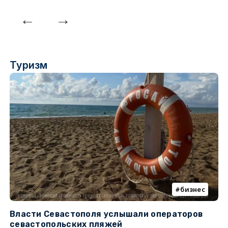
Туризм
бизнес
Власти Севастополя услышали операторов
П
севастопольских пляжей
о