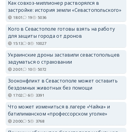
Как совхоз-миллионер растворялся в
застройке: история земли «Севастопольского»
18:01
19
5036
Кого в Севастополе готовы взять на работу
для защиты города от дронов
15:13
0
10027
Украинские дроны заставили севастопольцев
задуматься о страховании
20:01
10
5072
Зооконфликт в Севастополе может оставить
бездомных животных без помощи
17:02
6
3391
Что может измениться в лагере «Чайка» и
батилиманском «профессорском уголке»
20:00
5
3768