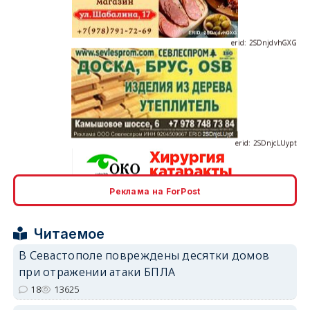
erid: 2SDnjdvhGXG
erid: 2SDnjcLUypt
Реклама на ForPost
erid: 2SDnjcrDNw6
Читаемое
В Севастополе повреждены десятки домов
при отражении атаки БПЛА
18
13625
erid: 2SDnjdPjgYS