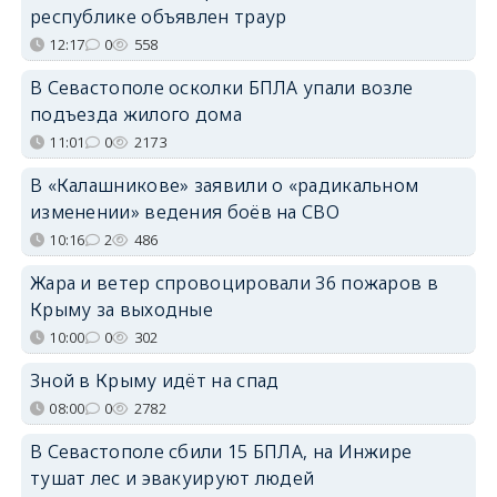
республике объявлен траур
12:17
0
558
В Севастополе осколки БПЛА упали возле
подъезда жилого дома
11:01
0
2173
В «Калашникове» заявили о «радикальном
изменении» ведения боёв на СВО
10:16
2
486
Жара и ветер спровоцировали 36 пожаров в
Крыму за выходные
10:00
0
302
Зной в Крыму идёт на спад
08:00
0
2782
В Севастополе сбили 15 БПЛА, на Инжире
тушат лес и эвакуируют людей