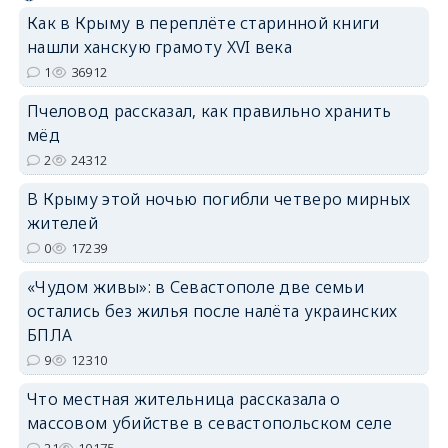
Как в Крыму в переплёте старинной книги
нашли ханскую грамоту XVI века
1
36912
erid: 2SDnjdPjgYS
Пчеловод рассказал, как правильно хранить
мёд
2
24312
В Крыму этой ночью погибли четверо мирных
жителей
0
17239
erid: 2SDnjdvhGXG
«Чудом живы»: в Севастополе две семьи
остались без жилья после налёта украинских
БПЛА
9
12310
Что местная жительница рассказала о
массовом убийстве в севастопольском селе
21
10175