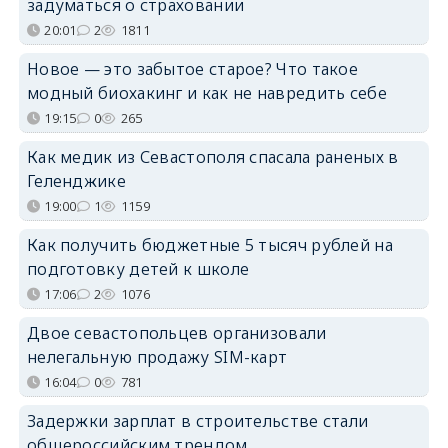
задуматься о страховании
20:01
2
1811
Новое — это забытое старое? Что такое
модный биохакинг и как не навредить себе
19:15
0
265
Как медик из Севастополя спасала раненых в
Геленджике
19:00
1
1159
Как получить бюджетные 5 тысяч рублей на
подготовку детей к школе
17:06
2
1076
Двое севастопольцев организовали
нелегальную продажу SIM-карт
16:04
0
781
Задержки зарплат в строительстве стали
общероссийским трендом