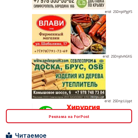
erid: 2SDnjdvhGXG
erid: 2SDnjcLUypt
Реклама на ForPost
erid: 2SDnjcrDNw6
Читаемое