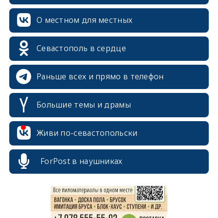
О местном для местных
Севастополь в сердце
Раньше всех и прямо в телефон
Большие темы и драмы
Живи по-севастопольски
erid: 2SDnjcrDNw6
ForPost в наушниках
erid: 2SDnjdPjgYS