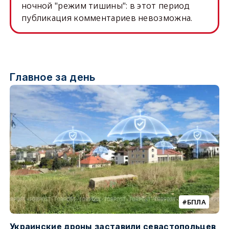
ночной "режим тишины": в этот период
публикация комментариев невозможна.
Главное за день
БПЛА
Украинские дроны заставили севастопольцев
З