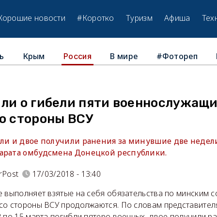
Хорошие новости
#Коротко
Туризм
Афиша
Тех
ь
Крым
В мире
#Фотореп
Россия
ли о гибели пяти военнослужащи
со стороны ВСУ
бли и двое получили ранения за минувшие две недел
арата омбудсмена Донецкой республики.
rPost
17/03/2018 - 13:40
е выполняет взятые на себя обязательства по минским 
со стороны ВСУ продолжаются. По словам представител
 по 15 марта погибли пятеро военных, двое получили ра