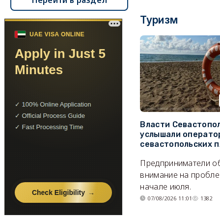
Перейти в раздел
Туризм
Власти Севастопо
услышали операто
севастопольских 
Предприниматели о
внимание на пробле
начале июля.
07/08/2026 11:01
1382