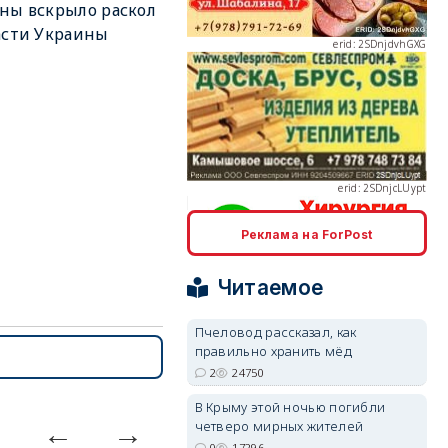
ны вскрыло раскол
асти Украины
erid: 2SDnjcLUypt
Реклама на ForPost
erid: 2SDnjcrDNw6
Читаемое
Пчеловод рассказал, как
правильно хранить мёд
2
24750
erid: 2SDnjdPjgYS
В Крыму этой ночью погибли
четверо мирных жителей
0
17296