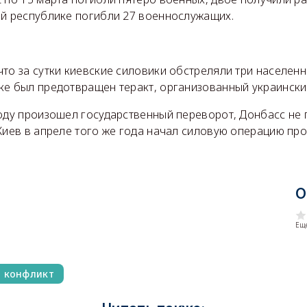
ой республике погибли 27 военнослужащих.
то за сутки киевские силовики обстреляли три населенн
ке был предотвращен теракт, организованный украинск
году произошел государственный переворот, Донбасс не
Киев в апреле того же года начал силовую операцию пр
О
Еще
й конфликт