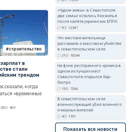
«Чудом живы»: в Севастополе
две семьи остались без жилья
после налёта украинских БПЛА
9
12347
erid: 2SDnjdvhGXG
Что местная жительница
рассказала о массовом убийстве
строительство
фотореп
в севастопольском селе
21
10264
зарплат в
Тайный дворик на мысе
Г
На фоне ресторанного кризиса в
стве стали
Хрустальном: как найти
з
одном из лучших мест
ийским трендом
место отдыха, о котором
м
Севастополя открылся бар-
почти никто не знает
бистро
ассказали, когда
А
13
7266
Под стенами Галереи искусств
аться «временные
В севастопольском селе
прячутся руины храма,
военнослужащий убил военного
гравийный сад и семейные
:20
403
и мирных жителей
качели.
4
7191
06/08/2026 15:00
2828
Показать все новости