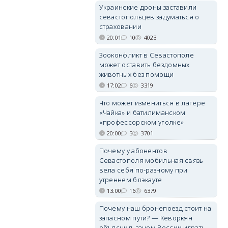
Украинские дроны заставили
севастопольцев задуматься о
страховании
20:01
10
4023
Зооконфликт в Севастополе
может оставить бездомных
животных без помощи
17:02
6
3319
Что может измениться в лагере
«Чайка» и батилиманском
«профессорском уголке»
20:00
5
3701
Почему у абонентов
Севастополя мобильная связь
вела себя по-разному при
утреннем блэкауте
13:00
16
6379
Почему наш бронепоезд стоит на
запасном пути? — Кеворкян
объяснил, зачем России играть