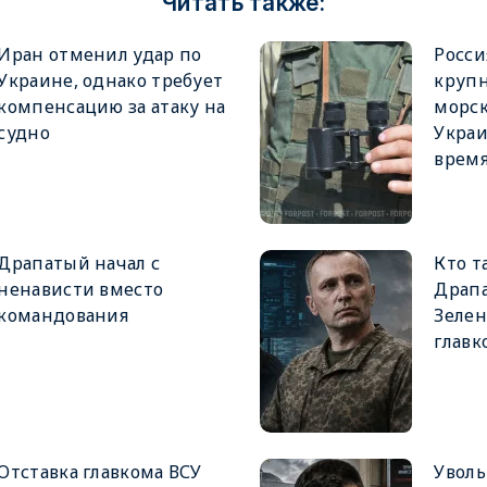
Читать также:
Иран отменил удар по
Росси
Украине, однако требует
крупн
компенсацию за атаку на
морск
судно
Украи
врем
Драпатый начал с
Кто т
ненависти вместо
Драпа
командования
Зеле
главк
Отставка главкома ВСУ
Увол