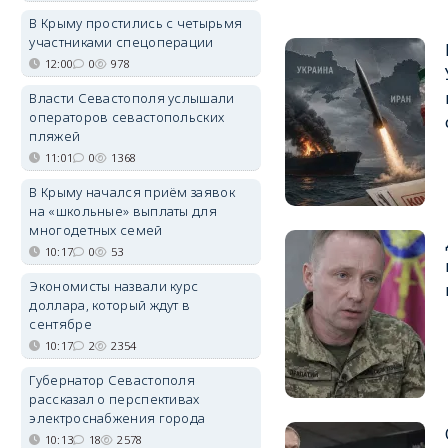
В Крыму простились с четырьмя
участниками спецоперации
12:00
0
978
Власти Севастополя услышали
операторов севастопольских
пляжей
11:01
0
1368
В Крыму начался приём заявок
на «школьные» выплаты для
многодетных семей
10:17
0
53
Экономисты назвали курс
доллара, который ждут в
сентябре
10:17
2
2354
Губернатор Севастополя
рассказал о перспективах
электроснабжения города
10:13
18
2578