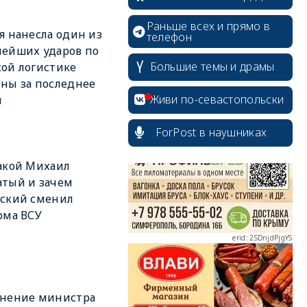
Раньше всех и прямо в
я нанесла один из
телефон
ейших ударов по
Большие темы и драмы
ой логистике
ны за последнее
erid: 2SDnjcrDNw6
Живи по-севастопольски
я
ForPost в наушниках
акой Михаил
тый и зачем
erid: 2SDnjdPjgYS
нский сменил
ома ВСУ
erid: 2SDnjdvhGXG
ьнение министра