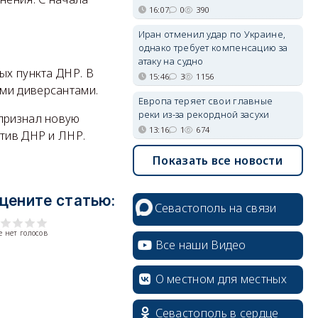
16:07
0
390
Иран отменил удар по Украине,
однако требует компенсацию за
атаку на судно
ых пункта ДНР. В
15:46
3
1156
ими диверсантами.
Европа теряет свои главные
реки из-за рекордной засухи
 признал новую
13:16
1
674
отив ДНР и ЛНР.
Показать все новости
цените статью:
Севастополь на связи
 нет голосов
Все наши Видео
О местном для местных
Севастополь в сердце