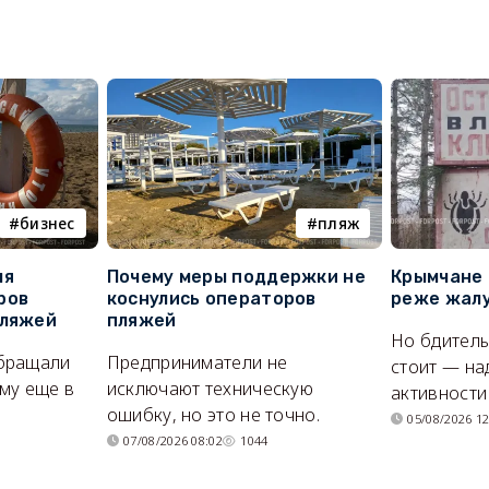
бизнес
пляж
ля
Почему меры поддержки не
Крымчане 
ров
коснулись операторов
реже жалу
пляжей
пляжей
Но бдитель
бращали
Предприниматели не
стоит — на
му еще в
исключают техническую
активности
ошибку, но это не точно.
05/08/2026 12
07/08/2026 08:02
1044