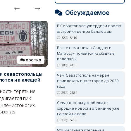
Обсуждаемое
В Севастополе утвердили проект
застройки центра Балаклавы
32
5410
Возле памятника «Солдату и
Матросу» появятся каскадные
водопады
коротко
Балаклава
28
4163
и севастопольцы
В Севастополе утвердили
Н
Чем Севастополь намерен
ются на клещей
проект застройки центра
С
привлекать инвесторов до 2039
Балаклавы
и
года
ность терять не
25
2184
Там появится туристический
М
двигается пик
Севастопольцам обещают
квартал с отелями и
н
 членистоногих.
хорошие новости о бензине уже
парковками.
:43
235
на этой неделе
05/08/2026 08:01
5412
23
5753
Что местная жительница