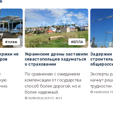
ь
пляж
БПЛА
ержки не
Украинские дроны заставили
Задержки 
оров
севастопольцев задуматься
строитель
о страховании
общеросс
е
По сравнению с ожиданием
Эксперты р
кую
компенсации от государства
начнут реш
очно.
способ более дорогой, но и
трудности».
более надежный.
06/08/2026 15
06/08/2026 20:01
4013