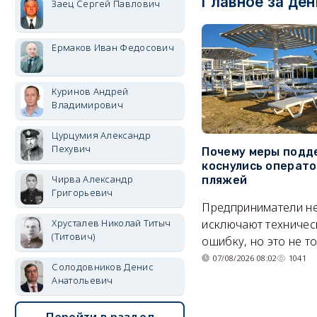
Главное за ден
Заец Сергей Павлович
Ермаков Иван Федосович
Куринов Андрей
Владимирович
Цурцумия Александр
Пехувич
Почему меры подд
коснулись операт
Чирва Александр
пляжей
Григорьевич
Предприниматели н
Хрусталев Николай Титыч
исключают техничес
(Титович)
ошибку, но это не т
07/08/2026 08:02
1041
Солодовников Денис
Анатольевич