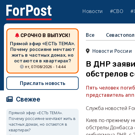
Новости
#СВО
#
Все
Севастопол
СРОЧНО В ВЫПУСК!
Прямой эфир «ЕСТЬ ТЕМА».
Почему россияне мечтают
Новости России
жить в частных домах, но
остаются в квартирах?
В ДНР заяви
пт, 07/08/2026 - 14:44
обстрелов 
Прислать новость
Пять человек поги
представитель апп
Свежее
Служба новостей Fo
Прямой эфир «ЕСТЬ ТЕМА».
Почему россияне мечтают жить в
Киев по-прежнему н
частных домах, но остаются в
обстрелы Донбасса 
квартирах?
омбудсмена ДНР, с 2