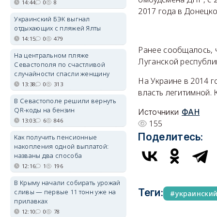
14:44
0
8
2017 года в Донецк
Украинский БЭК выгнал
отдыхающих с пляжей Ялты
14:15
0
479
Ранее сообщалось, ч
На центральном пляже
Луганской республи
Севастополя по счастливой
случайности спасли женщину
На Украине в 2014 
13:38
0
313
власть легитимной. 
В Севастополе решили вернуть
QR-коды на бензин
Источники
ФАН
13:03
6
846
155
Поделитесь:
Как получить пенсионные
накопления одной выплатой:
названы два способа
12:16
1
196
В Крыму начали собирать урожай
Теги:
сливы — первые 11 тонн уже на
украински
прилавках
12:10
0
78