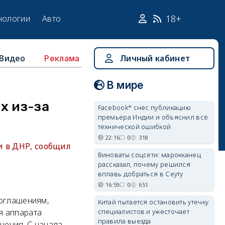
18+
нологии
Авто
Видео
Личный кабинет
Реклама
В мире
х из-за
Facebook* снёс публикацию
премьера Индии и объяснил всё
технической ошибкой
22:16
0
318
и в ДНР, сообщил
Виноваты соцсети: марокканец
рассказал, почему решился
вплавь добраться в Сеуту
16:59
0
651
соглашениям,
Китай пытается остановить утечку
специалистов и ужесточает
я аппарата
правила выезда
нения. С начала