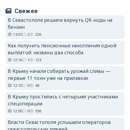
Свежее
В Севастополе решили вернуть QR-коды на
бензин
13:03
2
226
Как получить пенсионные накопления одной
выплатой: названы два способа
12:16
1
123
В Крыму начали собирать урожай сливы —
первые 11 тонн уже на прилавках
12:10
0
48
В Крыму простились с четырьмя участниками
спецоперации
12:00
0
556
Власти Севастополя услышали операторов
севастопольских пляжей