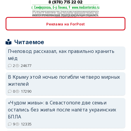
erid: 2SDnjcrDNw6
Реклама на ForPost
Читаемое
Пчеловод рассказал, как правильно хранить
мёд
erid: 2SDnjdPjgYS
2
24677
В Крыму этой ночью погибли четверо мирных
жителей
0
17290
«Чудом живы»: в Севастополе две семьи
erid: 2SDnjdvhGXG
остались без жилья после налёта украинских
БПЛА
9
12335