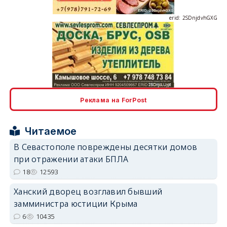
erid: 2SDnjcLUypt
Реклама на ForPost
Читаемое
erid: 2SDnjcrDNw6
В Севастополе повреждены десятки домов
при отражении атаки БПЛА
18
12593
Ханский дворец возглавил бывший
замминистра юстиции Крыма
erid: 2SDnjdPjgYS
6
10435