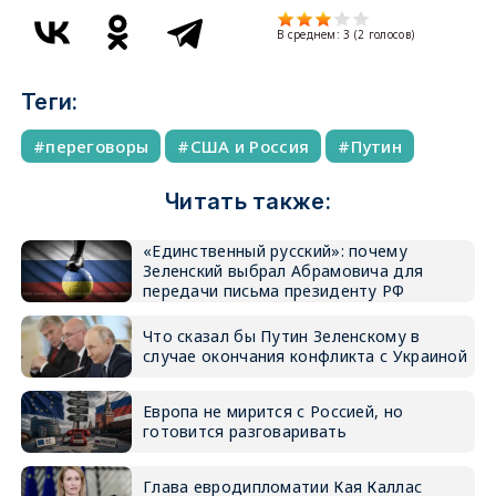
В среднем:
3
(
2
голосов)
Теги:
переговоры
США и Россия
Путин
Читать также:
«Единственный русский»: почему
Зеленский выбрал Абрамовича для
передачи письма президенту РФ
Что сказал бы Путин Зеленскому в
случае окончания конфликта с Украиной
Европа не мирится с Россией, но
готовится разговаривать
Глава евродипломатии Кая Каллас