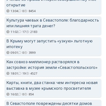
открытие
13:04
0
8454
Культура чаевых в Севастополе: благодарность
или лишняя трата денег?
11:02
17
2183
В Крыму могут запустить «узкую» льготную
ипотеку
09:01
0
3999
Как совхоз-миллионер растворялся в
застройке: история земли «Севастопольского»
18:01
19
4527
Карты, книги, два станка: чем интересна новая
выставка в музее крымского просветителя
16:02
0
854
В Севастополе повреждены десятки домов