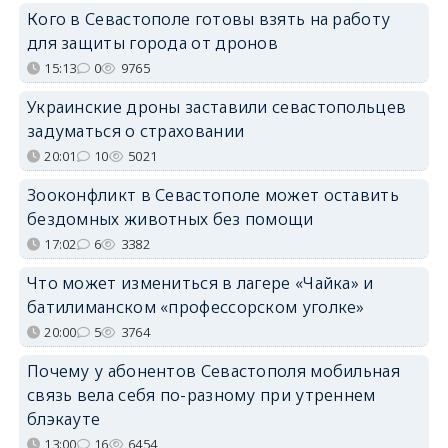
Кого в Севастополе готовы взять на работу
для защиты города от дронов
15:13
0
9765
Украинские дроны заставили севастопольцев
задуматься о страховании
20:01
10
5021
Зооконфликт в Севастополе может оставить
бездомных животных без помощи
17:02
6
3382
Что может измениться в лагере «Чайка» и
батилиманском «профессорском уголке»
20:00
5
3764
Почему у абонентов Севастополя мобильная
связь вела себя по-разному при утреннем
блэкауте
13:00
16
6454