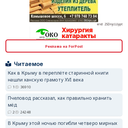
erid: 2SDnjcLUypt
Реклама на ForPost
erid: 2SDnjcrDNw6
Читаемое
Как в Крыму в переплёте старинной книги
нашли ханскую грамоту XVI века
1
36910
erid: 2SDnjdPjgYS
Пчеловод рассказал, как правильно хранить
мёд
2
24248
В Крыму этой ночью погибли четверо мирных