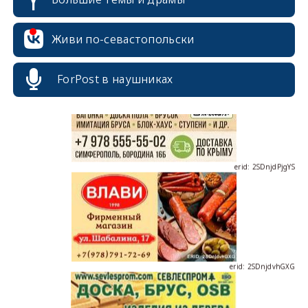
erid: 2SDnjcrDNw6
Живи по-севастопольски
ForPost в наушниках
erid: 2SDnjdPjgYS
erid: 2SDnjdvhGXG