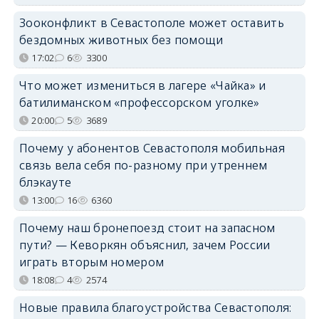
Зооконфликт в Севастополе может оставить
бездомных животных без помощи
17:02
6
3300
Что может измениться в лагере «Чайка» и
батилиманском «профессорском уголке»
20:00
5
3689
Почему у абонентов Севастополя мобильная
связь вела себя по-разному при утреннем
блэкауте
13:00
16
6360
Почему наш бронепоезд стоит на запасном
пути? — Кеворкян объяснил, зачем России
играть вторым номером
18:08
4
2574
Новые правила благоустройства Севастополя: