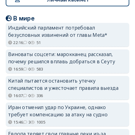
В мире
Индийский парламент потребовал
безусловных извинений от главы Meta*
22:16
0
51
Виноваты соцсети: марокканец рассказал,
почему решился вплавь добраться в Сеуту
16:59
0
583
Китай пытается остановить утечку
специалистов и ужесточает правила выезда
16:07
0
336
Иран отменил удар по Украине, однако
требует компенсацию за атаку на судно
15:46
3
1005
Европа теряет свои главные реки из-за