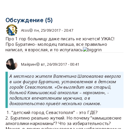
Обсуждение (5)
Atos
пн, 25/09/2017 - 20:47
Про 1 гор больницу даже писать не хочется! УЖАС!
Про Буратино- молодец папаша, все правильно
написал, я взрослая, и то испугалась
Майрин
вт, 26/09/2017 - 00:41
А местного жителя Валентина Шаповалова ввергла
в шок фигура Буратино, установленная в детском
городе Севастополя. «Он выглядит как старый,
больной Камышовский алкоголик – наркоман», -
поделился впечатлением мужчина, а в
доказательство привёл несколько снимков.
1. "детский город Севастополя" - это ГДЕ?
2. Буратино реально жуткий. Но почему "камышовские
алкоголики-наркоманы"? Что за избирательность?
Может, в других районах города нет неблагополучных