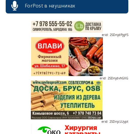
ForPost в наушниках
erid: 2SDnjdPjgYS
erid: 2SDnjdvhGXG
erid: 2SDnjcLUypt