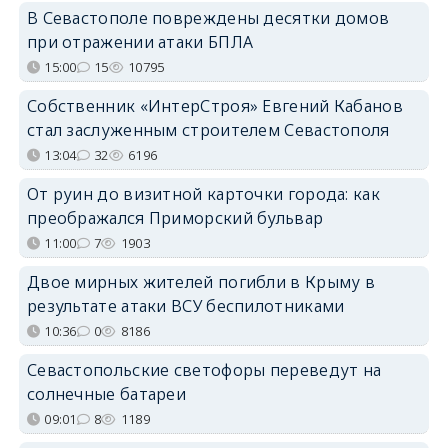
В Севастополе повреждены десятки домов
при отражении атаки БПЛА
15:00
15
10795
Собственник «ИнтерСтроя» Евгений Кабанов
стал заслуженным строителем Севастополя
13:04
32
6196
От руин до визитной карточки города: как
преображался Приморский бульвар
11:00
7
1903
Двое мирных жителей погибли в Крыму в
результате атаки ВСУ беспилотниками
10:36
0
8186
Севастопольские светофоры переведут на
солнечные батареи
09:01
8
1189