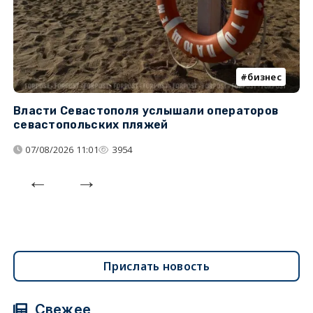
бизнес
Власти Севастополя услышали операторов
П
севастопольских пляжей
о
07/08/2026 11:01
3954
Прислать новость
Свежее