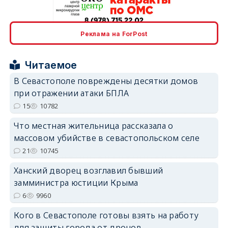
erid: 2SDnjcrDNw6
Реклама на ForPost
Читаемое
В Севастополе повреждены десятки домов
при отражении атаки БПЛА
erid: 2SDnjdPjgYS
15
10782
Что местная жительница рассказала о
массовом убийстве в севастопольском селе
21
10745
Ханский дворец возглавил бывший
erid: 2SDnjdvhGXG
замминистра юстиции Крыма
6
9960
Кого в Севастополе готовы взять на работу
для защиты города от дронов