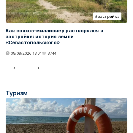
застройка
Как совхоз-миллионер растворялся в
К
застройке: история земли
н
«Севастопольского»
п
08/08/2026 18:01
3744
Туризм