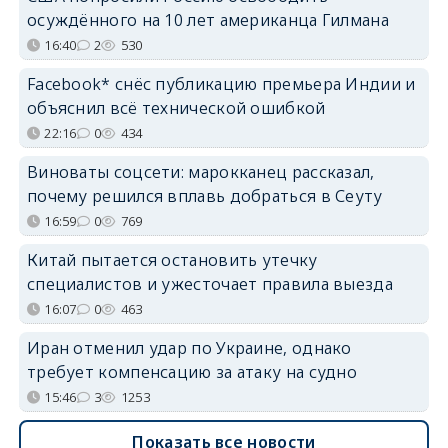
осуждённого на 10 лет американца Гилмана
16:40
2
530
Facebook* снёс публикацию премьера Индии и
объяснил всё технической ошибкой
22:16
0
434
Виноваты соцсети: марокканец рассказал,
почему решился вплавь добраться в Сеуту
16:59
0
769
Китай пытается остановить утечку
специалистов и ужесточает правила выезда
16:07
0
463
Иран отменил удар по Украине, однако
требует компенсацию за атаку на судно
15:46
3
1253
Показать все новости