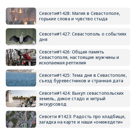
Севсети#1428: Магия в Севастополе,
горькие слова и чувство стыда
Севсети#1427: Севастополь о событиях
дня
Севсети#1426: Общая память
Севастополя, настоящие мужчины и
ископаемая рептилия
Севсети#1425: Тема дня в Севастополе,
съезд буревестников и странная дата
Севсети#1424: Выкуп севастопольских
земель, дикое стадо и хитрый
экскурсовод
Севсети #1423: Радость про кладбище,
загадка на карте и наши «онижедети»