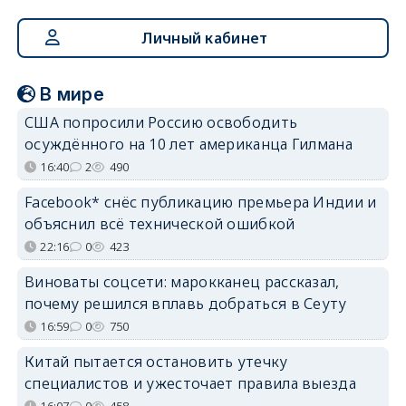
Личный кабинет
В мире
США попросили Россию освободить
осуждённого на 10 лет американца Гилмана
16:40
2
490
Facebook* снёс публикацию премьера Индии и
объяснил всё технической ошибкой
22:16
0
423
Виноваты соцсети: марокканец рассказал,
почему решился вплавь добраться в Сеуту
16:59
0
750
Китай пытается остановить утечку
специалистов и ужесточает правила выезда
16:07
0
458