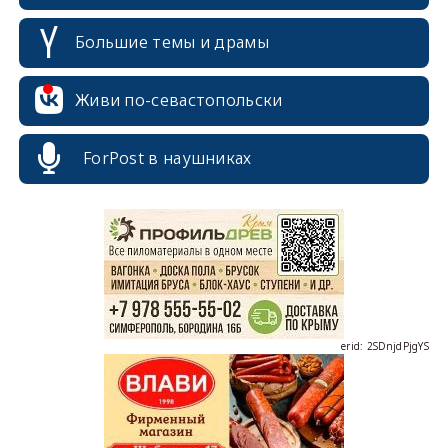
Большие темы и драмы
Живи по-севастопольски
ForPost в наушниках
erid: 2SDnjcrDNw6
erid: 2SDnjdPjgYS