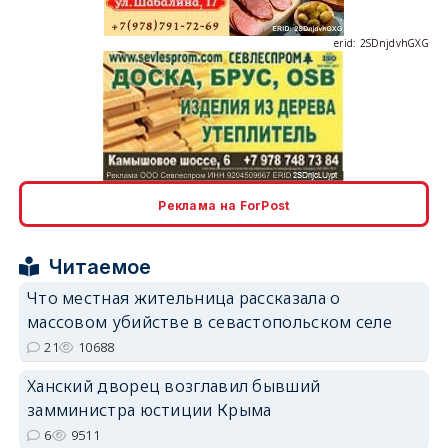
erid: 2SDnjdvhGXG
erid: 2SDnjcLUypt
Реклама на ForPost
Читаемое
Что местная жительница рассказала о
массовом убийстве в севастопольском селе
erid: 2SDnjcrDNw6
21
10688
Ханский дворец возглавил бывший
замминистра юстиции Крыма
6
9511