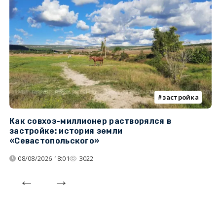
застройка
Как совхоз-миллионер растворялся в
К
застройке: история земли
н
«Севастопольского»
п
08/08/2026 18:01
3022