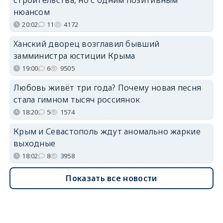
нюансом
20:02
11
4172
Ханский дворец возглавил бывший
замминистра юстиции Крыма
19:00
6
9505
Любовь живёт три года? Почему новая песня
стала гимном тысяч россиянок
18:20
5
1574
Крым и Севастополь ждут аномально жаркие
выходные
18:02
8
3958
Показать все новости