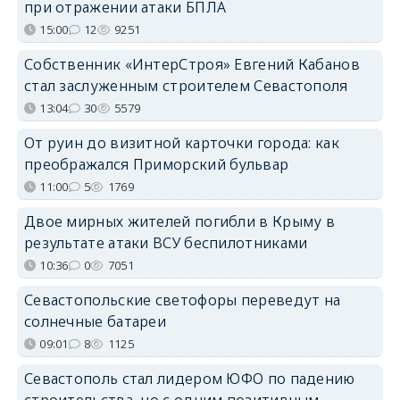
при отражении атаки БПЛА
15:00
12
9251
Собственник «ИнтерСтроя» Евгений Кабанов
стал заслуженным строителем Севастополя
13:04
30
5579
От руин до визитной карточки города: как
преображался Приморский бульвар
11:00
5
1769
Двое мирных жителей погибли в Крыму в
результате атаки ВСУ беспилотниками
10:36
0
7051
Севастопольские светофоры переведут на
солнечные батареи
09:01
8
1125
Севастополь стал лидером ЮФО по падению
строительства, но с одним позитивным