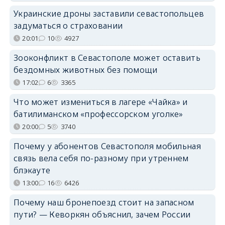
Украинские дроны заставили севастопольцев
задуматься о страховании
20:01
10
4927
Зооконфликт в Севастополе может оставить
бездомных животных без помощи
17:02
6
3365
Что может измениться в лагере «Чайка» и
батилиманском «профессорском уголке»
20:00
5
3740
Почему у абонентов Севастополя мобильная
связь вела себя по-разному при утреннем
блэкауте
13:00
16
6426
Почему наш бронепоезд стоит на запасном
пути? — Кеворкян объяснил, зачем России