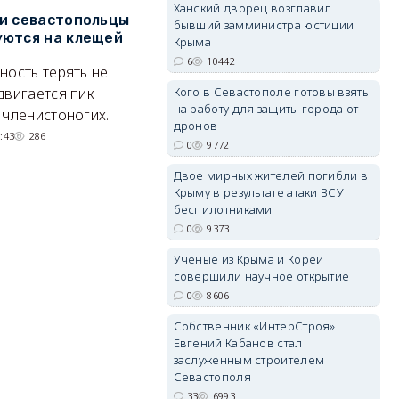
Ханский дворец возглавил
и севастопольцы
В Севастополе утвердили
Н
бывший замминистра юстиции
ются на клещей
проект застройки центра
С
Крыма
Балаклавы
и
6
10442
ность терять не
Там появится туристический
М
двигается пик
Кого в Севастополе готовы взять
erid: 2SDnjdvhGXG
на работу для защиты города от
квартал с отелями и
н
 членистоногих.
дронов
парковками.
:43
286
0
9772
05/08/2026 08:01
5681
Двое мирных жителей погибли в
Крыму в результате атаки ВСУ
беспилотниками
0
9373
Учёные из Крыма и Кореи
совершили научное открытие
0
8606
Собственник «ИнтерСтроя»
Евгений Кабанов стал
заслуженным строителем
Севастополя
33
6993