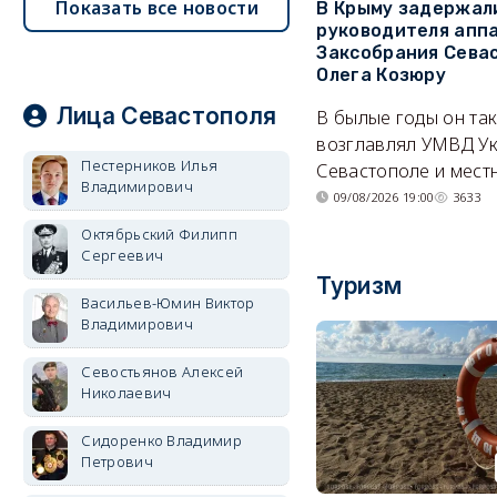
Показать все новости
В Крыму задержал
руководителя апп
Заксобрания Сева
Олега Козюру
Лица Севастополя
В былые годы он та
возглавлял УМВД Ук
Пестерников Илья
Севастополе и мест
Владимирович
09/08/2026 19:00
3633
Октябрьский Филипп
Сергеевич
Туризм
Васильев-Юмин Виктор
Владимирович
Севостьянов Алексей
Николаевич
Сидоренко Владимир
Петрович