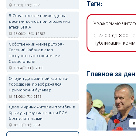
Теги:
16:02
0
857
В Севастополе повреждены
десятки домов при отражении
Уважаемые читате
атаки БПЛА
15:00
18
12682
C 22.00 до 8.00 
публикация комм
Собственник «ИнтерСтроя»
Евгений Кабанов стал
заслуженным строителем
Севастополя
13:04
33
7006
Главное за ден
От руин до визитной карточки
города: как преображался
Приморский бульвар
11:00
7
2116
Двое мирных жителей погибли в
Крыму в результате атаки ВСУ
беспилотниками
10:36
0
9378