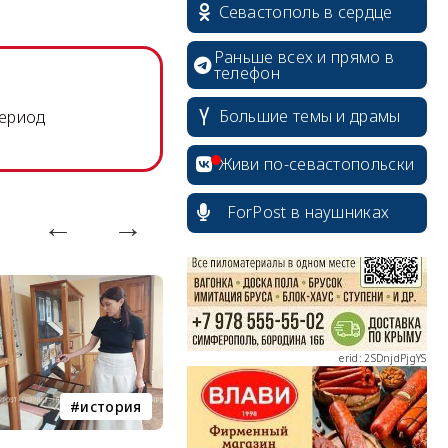
Севастополь в сердце
Раньше всех и прямо в
телефон
Большие темы и драмы
период
erid: 2SDnjcrDNw6
Живи по-севастопольски
ForPost в наушниках
erid: 2SDnjdPjgYS
история
история Севастополя
erid: 2SDnjdvhGXG