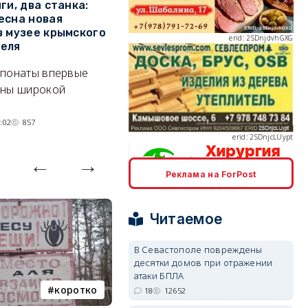
ги, два станка:
От руин до визитной
С
есна новая
карточки города: как
Ю
в музее крымского
преображался Приморский
с
еля
бульвар
п
спонаты впервые
Открывайте город вместе с
К
ены широкой
проектом ForPost «Улочки-
с
erid: 2SDnjcLUypt
переулочки Севастополя».
:02
857
08/08/2026 11:00
2116
Реклама на ForPost
erid: 2SDnjcrDNw6
Читаемое
В Севастополе повреждены
десятки домов при отражении
атаки БПЛА
коротко
Балаклава
erid: 2SDnjdPjgYS
18
12652