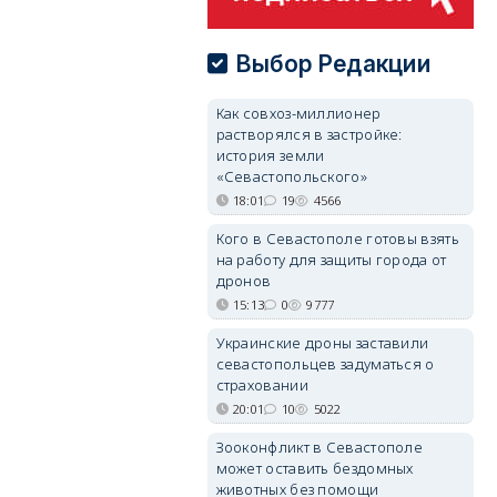
Выбор Редакции
Как совхоз-миллионер
растворялся в застройке:
история земли
«Севастопольского»
18:01
19
4566
Кого в Севастополе готовы взять
на работу для защиты города от
дронов
15:13
0
9777
Украинские дроны заставили
севастопольцев задуматься о
страховании
20:01
10
5022
Зооконфликт в Севастополе
может оставить бездомных
животных без помощи