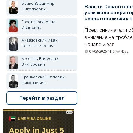
Бойко Владимир
Власти Севастопо
Николаевич
услышали операто
севастопольских 
Гореликова Алла
Ивановна
Предприниматели о
внимание на пробле
Айвазовский Иван
начале июля.
Константинович
07/08/2026 11:01
4082
Аксенов Вячеслав
Викторович
Транковский Валерий
Николаевич
Перейти в раздел