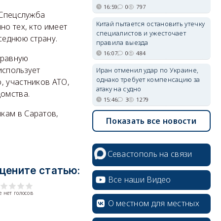
16:59
0
797
 Спецслужба
Китай пытается остановить утечку
но тех, кто имеет
специалистов и ужесточает
седнюю страну.
правила выезда
16:07
0
484
правную
использует
Иран отменил удар по Украине,
однако требует компенсацию за
, участников АТО,
атаку на судно
домства.
15:46
3
1279
кам в Саратов,
Показать все новости
Севастополь на связи
цените статью:
Все наши Видео
 нет голосов
О местном для местных