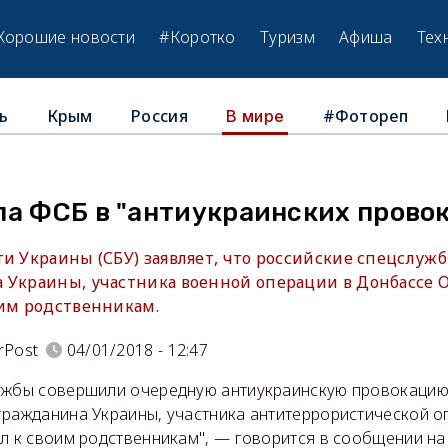
Хорошие новости
#Коротко
Туризм
Афиша
Тех
ь
Крым
Россия
#Фотореп
В мире
ла ФСБ в "антиукраинских прово
и Украины (СБУ) заявляет, что российские спецслуж
 Украины, участника военной операции в Донбассе О
оим родственникам.
rPost
04/01/2018 - 12:47
ужбы совершили очередную антиукраинскую провокацию
гражданина Украины, участника антитеррористической о
л к своим родственникам", — говорится в сообщении на 