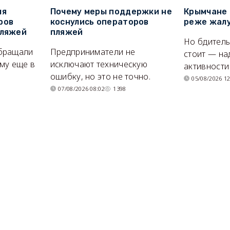
ля
Почему меры поддержки не
Крымчане 
ров
коснулись операторов
реже жалу
пляжей
пляжей
Но бдитель
бращали
Предприниматели не
стоит — на
му еще в
исключают техническую
активности
ошибку, но это не точно.
05/08/2026 12
07/08/2026 08:02
1398