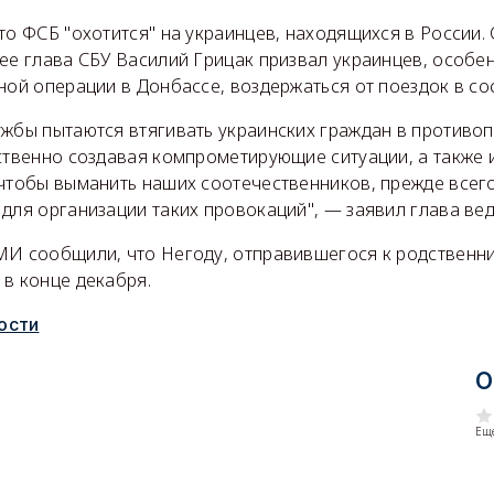
то ФСБ "охотится" на украинцев, находящихся в России.
ее глава СБУ Василий Грицак призвал украинцев, особен
ной операции в Донбассе, воздержаться от поездок в со
ужбы пытаются втягивать украинских граждан в противо
ственно создавая компрометирующие ситуации, а также 
чтобы выманить наших соотечественников, прежде всего
для организации таких провокаций", — заявил глава ве
МИ сообщили, что Негоду, отправившегося к родственни
 в конце декабря.
ости
О
Еще