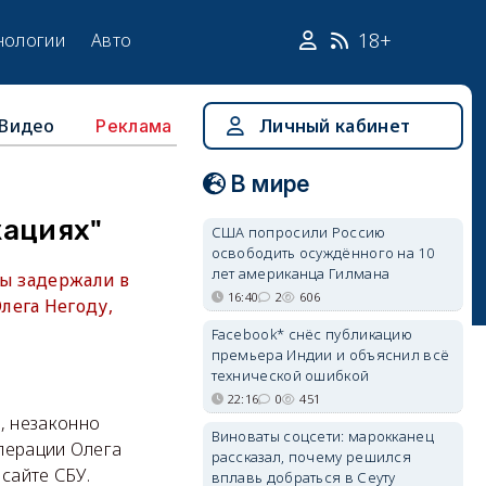
18+
нологии
Авто
Видео
Личный кабинет
Реклама
В мире
кациях"
США попросили Россию
освободить осуждённого на 10
лет американца Гилмана
бы задержали в
16:40
2
606
лега Негоду,
Facebook* снёс публикацию
премьера Индии и объяснил всё
технической ошибкой
22:16
0
451
, незаконно
Виноваты соцсети: марокканец
перации Олега
рассказал, почему решился
сайте СБУ.
вплавь добраться в Сеуту