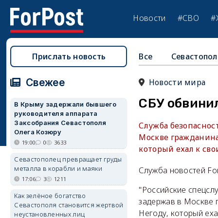
Новости
#СВО
#
Прислать новость
Все
Севастопол
Свежее
Новости мира
СБУ обвини
В Крыму задержали бывшего
руководителя аппарата
Заксобрания Севастополя
Служба безопасност
Олега Козюру
Москве гражданина
19:00
0
3633
который ехал к св
Севастополец превращает груды
металла в корабли и маяки
Служба новостей Fo
17:06
3
1211
"Российские спецсл
Как зелёное богатство
задержав в Москве 
Севастополя становится жертвой
Негоду, который еха
неустановленных лиц