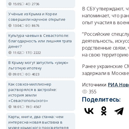
15:05
4
2736
В СБУ утверждают, ч
Учёные из Крыма и Кореи
напоминает, что ран
совершили научное открытие
опыт участия в воен
13:04
0
8676
"Российские спецсл
Культура чаевых в Севастополе:
деятельность, искус
благодарность или лишняя трата
денег?
родственные связи, 
11:02
17
2222
на свою территорию 
В Крыму могут запустить «узкую»
Ранее украинские С
льготную ипотеку
задержали в Москве
09:01
0
4023
Как совхоз-миллионер
Источники
РИА Нов
растворялся в застройке:
355
история земли
Поделитесь:
«Севастопольского»
18:01
19
4567
Карты, книги, два станка: чем
интересна новая выставка в
музее крымского просветителя