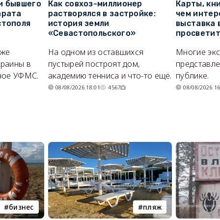
и бывшего
Как совхоз-миллионер
Карты, кни
арата
растворялся в застройке:
чем интер
стополя
история земли
выставка 
«Севастопольского»
просветит
кже
На одном из оставшихся
Многие эк
раины в
пустырей построят дом,
представл
ное УФМС.
академию тенниса и что-то ещё.
публике.
08/08/2026 18:01
4567
08/08/2026 16
бизнес
пляж