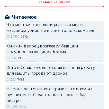
Реклама на ForPost
erid: 2SDnjcrDNw6
Читаемое
Что местная жительница рассказала о
массовом убийстве в севастопольском селе
21
10572
erid: 2SDnjdPjgYS
Ханский дворец возглавил бывший
замминистра юстиции Крыма
5
7996
Кого в Севастополе готовы взять на работу
для защиты города от дронов
erid: 2SDnjdvhGXG
0
7483
На фоне ресторанного кризиса в одном из
лучших мест Севастополя открылся бар-
бистро
13
7349