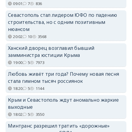
09:01
7
836
Севастополь стал лидером ЮФО по падению
строительства, но с одним позитивным
нюансом
20:02
10
3568
Ханский дворец возглавил бывший
замминистра юстиции Крыма
19:00
5
7973
Любовь живёт три года? Почему новая песня
стала гимном тысяч россиянок
18:20
5
1144
Крым и Севастополь ждут аномально жаркие
выходные
18:02
5
3550
Минтранс разрешил тратить «дорожные»