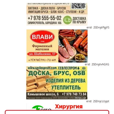
erid: 2SDnjdPjgYS
erid: 2SDnjdvhGXG
erid: 2SDnjcLUypt