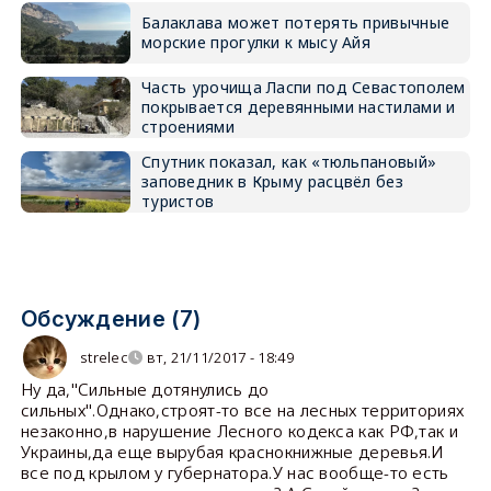
Балаклава может потерять привычные
морские прогулки к мысу Айя
Часть урочища Ласпи под Севастополем
покрывается деревянными настилами и
строениями
Спутник показал, как «тюльпановый»
заповедник в Крыму расцвёл без
туристов
Обсуждение (7)
strelec
вт, 21/11/2017 - 18:49
Ну да,"Сильные дотянулись до
сильных".Однако,строят-то все на лесных территориях
незаконно,в нарушение Лесного кодекса как РФ,так и
Украины,да еще вырубая краснокнижные деревья.И
все под крылом у губернатора.У нас вообще-то есть