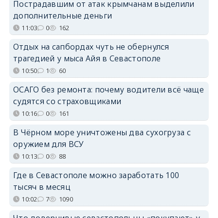
Пострадавшим от атак крымчанам выделили
дополнительные деньги
11:03
0
162
Отдых на сапбордах чуть не обернулся
трагедией у мыса Айя в Севастополе
10:50
1
60
ОСАГО без ремонта: почему водители всё чаще
судятся со страховщиками
10:16
0
161
В Чёрном море уничтожены два сухогруза с
оружием для ВСУ
10:13
0
88
Где в Севастополе можно заработать 100
тысяч в месяц
10:02
7
1090
Что доверчивые севастопольцы «покупают» у