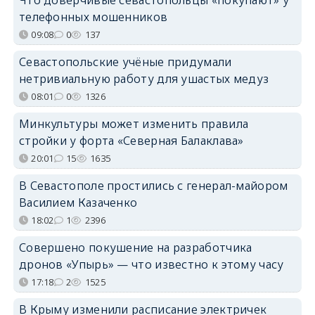
телефонных мошенников
09:08
0
137
Севастопольские учёные придумали
нетривиальную работу для ушастых медуз
08:01
0
1326
Минкультуры может изменить правила
стройки у форта «Северная Балаклава»
20:01
15
1635
В Севастополе простились с генерал-майором
Василием Казаченко
18:02
1
2396
Совершено покушение на разработчика
дронов «Упырь» — что известно к этому часу
17:18
2
1525
В Крыму изменили расписание электричек