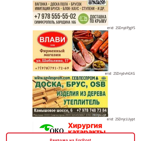
erid: 2SDnjdPjgYS
erid: 2SDnjdvhGXG
erid: 2SDnjcLUypt
Реклама на ForPost