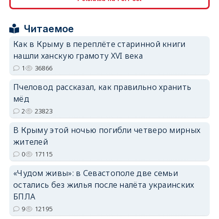
erid: 2SDnjcrDNw6
Читаемое
Как в Крыму в переплёте старинной книги
нашли ханскую грамоту XVI века
1
36866
erid: 2SDnjdPjgYS
Пчеловод рассказал, как правильно хранить
мёд
2
23823
В Крыму этой ночью погибли четверо мирных
жителей
erid: 2SDnjdvhGXG
0
17115
«Чудом живы»: в Севастополе две семьи
остались без жилья после налёта украинских
БПЛА
9
12195