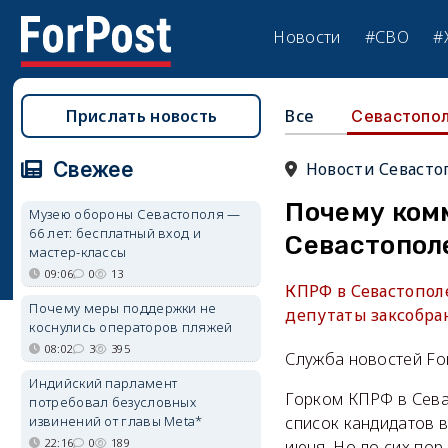
Новости
#СВО
#
Прислать новость
Все
Севастопо
Свежее
Новости Севасто
Почему ком
Музею обороны Севастополя —
66 лет: бесплатный вход и
Севастопол
мастер-классы
09:06
0
13
КПРФ в Севастопол
Почему меры поддержки не
депутаты заксобран
коснулись операторов пляжей
08:02
3
395
Служба новостей Fo
Индийский парламент
Горком КПРФ в Сева
потребовал безусловных
извинений от главы Meta*
список кандидатов 
22:16
0
189
июня. Но до сих пор