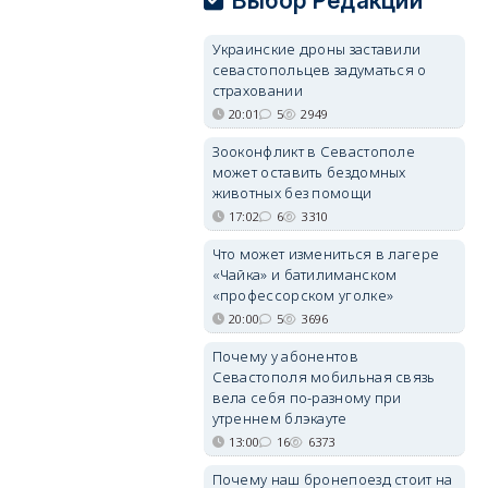
Выбор Редакции
Украинские дроны заставили
севастопольцев задуматься о
страховании
20:01
5
2949
Зооконфликт в Севастополе
может оставить бездомных
животных без помощи
17:02
6
3310
Что может измениться в лагере
«Чайка» и батилиманском
«профессорском уголке»
20:00
5
3696
Почему у абонентов
Севастополя мобильная связь
вела себя по-разному при
утреннем блэкауте
13:00
16
6373
Почему наш бронепоезд стоит на