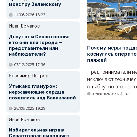
монстру Зеленскому
11/06/2026 18:23
Иван Ермаков
Депутаты Севастополя:
кто они для города —
Почему меры подд
представители или
коснулись операт
наблюдатели?
пляжей
03/12/2025 17:36
Предприниматели н
Владимир Петров
исключают техничес
ошибку, но это не т
Утыкано гламуром:
нержавеющие сердца
07/08/2026 08:02
395
появились над Балаклавой
29/09/2025 19:28
Иван Ермаков
Избирательная игра в
Севастополе выполняет