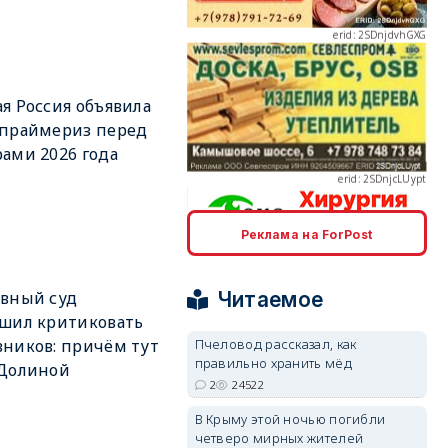
я Россия объявила
erid: 2SDnjcLUypt
 праймериз перед
ами 2026 года
Реклама на ForPost
erid: 2SDnjcrDNw6
Читаемое
вный суд
шил критиковать
Пчеловод рассказал, как
ников: причём тут
правильно хранить мёд
 Долиной
2
24522
erid: 2SDnjdPjgYS
В Крыму этой ночью погибли
четверо мирных жителей