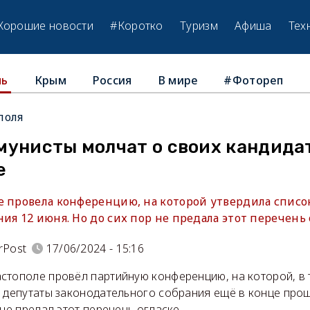
Хорошие новости
#Коротко
Туризм
Афиша
Тех
Крым
Россия
В мире
#Фотореп
ль
поля
мунисты молчат о своих кандида
е
е провела конференцию, на которой утвердила списо
ия 12 июня. Но до сих пор не предала этот перечень 
rPost
17/06/2024 - 15:16
стополе провёл партийную конференцию, на которой, в 
в депутаты законодательного собрания ещё в конце прош
 не предал этот перечень огласке.