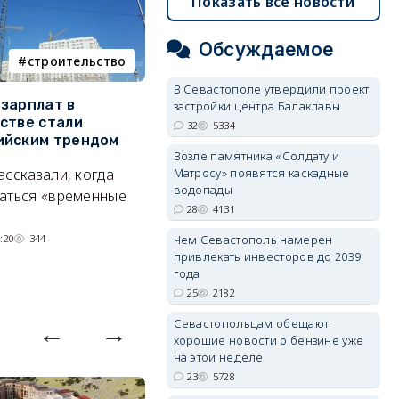
Показать все новости
Обсуждаемое
строительство
фотореп
В Севастополе утвердили проект
зарплат в
Тайный дворик на мысе
Г
застройки центра Балаклавы
стве стали
Хрустальном: как найти
з
32
5334
ийским трендом
место отдыха, о котором
м
Возле памятника «Солдату и
почти никто не знает
Матросу» появятся каскадные
ассказали, когда
А
водопады
Под стенами Галереи искусств
аться «временные
28
4131
прячутся руины храма,
гравийный сад и семейные
Чем Севастополь намерен
:20
344
качели.
привлекать инвесторов до 2039
года
06/08/2026 15:00
2450
25
2182
Севастопольцам обещают
хорошие новости о бензине уже
на этой неделе
23
5728