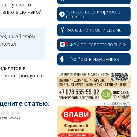
 совокупности
Раньше всех и прямо в
 вплоть до некой
телефон
Большие темы и драмы
ет, их об этом
erid: 2SDnjcrDNw6
ытожил
Живи по-севастопольски
ForPost в наушниках
ндидатов в
озыва пройдут с 6
erid: 2SDnjdPjgYS
цените статью:
 нет голосов
erid: 2SDnjdvhGXG