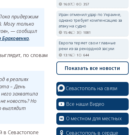
16:07
0
357
Иран отменил удар по Украине,
 Пока придержим
однако требует компенсацию за
)
. Могу только
атаку на судно
ков», — сообщил
15:46
3
1081
 Браковенко
.
Европа теряет свои главные
реки из-за рекордной засухи
выглядит, по словам
13:16
1
644
Показать все новости
д в реалиях
ата – День
Севастополь на связи
 него захватила
 не новость? Но
Все наши Видео
то выглядит
О местном для местных
й в Севастополе
Севастополь в сердце