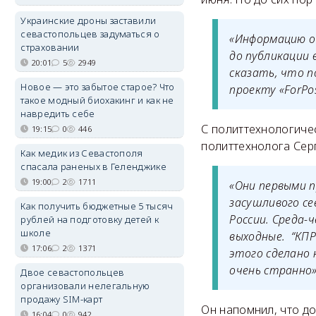
Украинские дроны заставили
севастопольцев задуматься о
«Информацию о 
страховании
до публикации 
20:01
5
2949
сказать, что п
Новое — это забытое старое? Что
проекту «ForP
такое модный биохакинг и как не
навредить себе
С политтехнологичес
19:15
0
446
политтехнолога Сер
Как медик из Севастополя
спасала раненых в Геленджике
19:00
2
1711
«Они первыми п
засушливого се
Как получить бюджетные 5 тысяч
России. Среда-
рублей на подготовку детей к
школе
выходные. “КПР
17:06
2
1371
этого сделано 
очень странно
Двое севастопольцев
организовали нелегальную
продажу SIM-карт
Он напомнил, что д
16:04
0
942