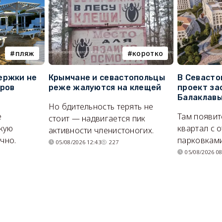
пляж
коротко
ержки не
Крымчане и севастопольцы
В Севасто
оров
реже жалуются на клещей
проект за
Балаклав
Но бдительность терять не
е
Там появит
стоит — надвигается пик
кую
квартал с 
активности членистоногих.
очно.
парковками
05/08/2026 12:43
227
05/08/2026 08