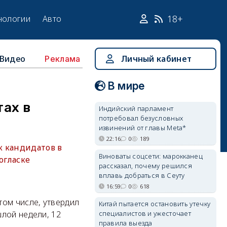
18+
нологии
Авто
Видео
Личный кабинет
Реклама
В мире
тах в
Индийский парламент
потребовал безусловных
извинений от главы Meta*
22:16
0
189
к кандидатов в
Виноваты соцсети: марокканец
огласке
рассказал, почему решился
вплавь добраться в Сеуту
16:59
0
618
том числе, утвердил
Китай пытается остановить утечку
специалистов и ужесточает
лой недели, 12
правила выезда