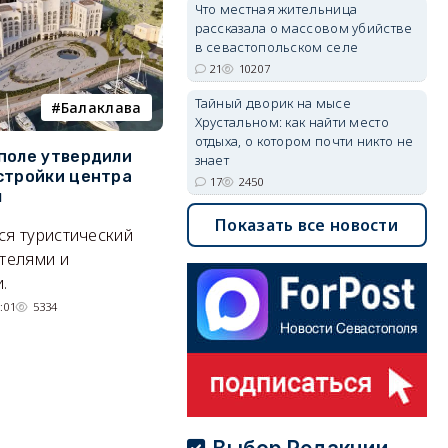
Что местная жительница
рассказала о массовом убийстве
в севастопольском селе
21
10207
Тайный дворик на мысе
Балаклава
пляж
Хрустальном: как найти место
отдыха, о котором почти никто не
поле утвердили
На диких пляжах
Д
знает
стройки центра
Севастополя появились
с
17
2450
ы
инспекторы
К
Показать все новости
ся туристический
Могут ли оштрафовать за отдых
С
отелями и
на необорудованном пляже?
ве
.
су
31/07/2026 10:24
5937
:01
5334