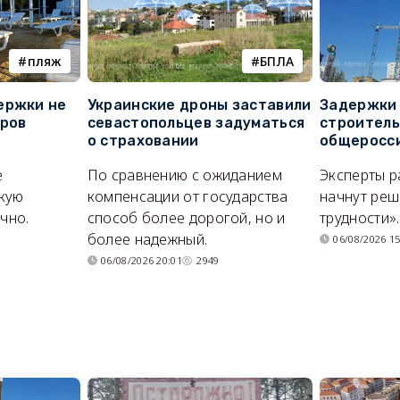
пляж
БПЛА
ержки не
Украинские дроны заставили
Задержки 
оров
севастопольцев задуматься
строитель
о страховании
общеросс
е
По сравнению с ожиданием
Эксперты р
кую
компенсации от государства
начнут реш
очно.
способ более дорогой, но и
трудности».
более надежный.
06/08/2026 15
06/08/2026 20:01
2949