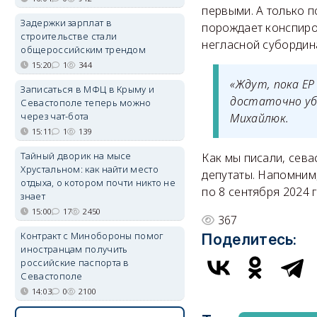
первыми. А только п
Задержки зарплат в
порождает конспиро
строительстве стали
негласной субордин
общероссийским трендом
15:20
1
344
«Ждут, пока ЕР
Записаться в МФЦ в Крыму и
достаточно уб
Севастополе теперь можно
через чат-бота
Михайлюк.
15:11
1
139
Тайный дворик на мысе
Как мы писали, сев
Хрустальном: как найти место
депутаты. Напомним
отдыха, о котором почти никто не
по 8 сентября 2024 
знает
15:00
17
2450
367
Контракт с Минобороны помог
Поделитесь:
иностранцам получить
российские паспорта в
Севастополе
14:03
0
2100