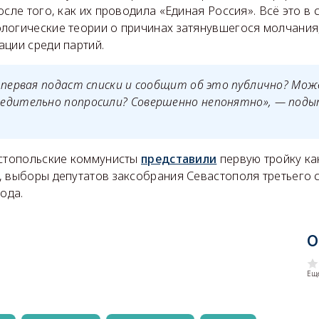
осле того, как их проводила «Единая Россия». Всё это в
логические теории о причинах затянувшегося молчания,
ации среди партий.
 первая подаст списки и сообщит об это публично? Мож
едительно попросили? Совершенно непонятно», — под
астопольские коммунисты
представили
первую тройку ка
, выборы депутатов заксобрания Севастополя третьего с
года.
О
Еще