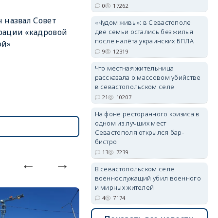
0
17262
 назвал Совет
«Чудом живы»: в Севастополе
рации «кадровой
две семьи остались без жилья
после налёта украинских БПЛА
ой»
9
12319
erid: 2SDnjdvhGXG
Что местная жительница
рассказала о массовом убийстве
в севастопольском селе
21
10207
На фоне ресторанного кризиса в
одном из лучших мест
Севастополя открылся бар-
бистро
13
7239
В севастопольском селе
военнослужащий убил военного
и мирных жителей
4
7174