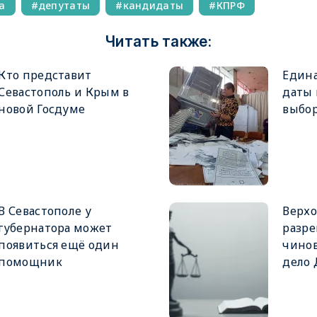
а
депутаты
кандидаты
КПРФ
Читать также:
Кто представит
Едина
Севастополь и Крым в
даты
новой Госдуме
выбор
В Севастополе у
Верхо
губернатора может
разре
появиться ещё один
чинов
помощник
дело