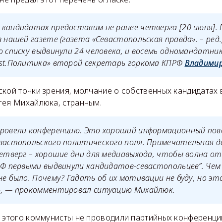
кандидатах предоставим не ранее четверга [20 июня].
в нашей газете
(газета «Севастопольская правда». – ред.
о списку выдвинули 24 человека, и восемь одномандатни
ost.Политика» второй секретарь горкома КПРФ
Владимир
кой точки зрения, молчание о собственных кандидатах 
гея Михайлюка, странным.
ровели конференцию. Это хороший информационный пово
вастопольского политического поля. Примечательная д
четверг – хорошие дни для медиавыхода, чтобы волна от
Ф первыми выдвинули кандидатов-севастопольцев”. Чем
не было. Почему? Гадать об их мотивации не буду, но э
», — прокомментировал ситуацию Михайлюк.
о этого коммунисты не проводили партийных конференци