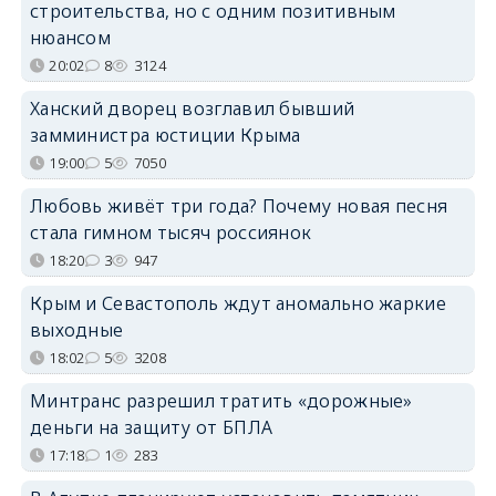
строительства, но с одним позитивным
нюансом
20:02
8
3124
Ханский дворец возглавил бывший
замминистра юстиции Крыма
19:00
5
7050
Любовь живёт три года? Почему новая песня
стала гимном тысяч россиянок
18:20
3
947
Крым и Севастополь ждут аномально жаркие
выходные
18:02
5
3208
Минтранс разрешил тратить «дорожные»
деньги на защиту от БПЛА
17:18
1
283