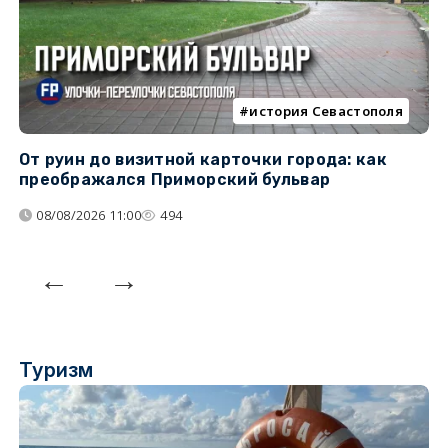
история Севастополя
От руин до визитной карточки города: как
С
преображался Приморский бульвар
с
08/08/2026 11:00
494
Туризм