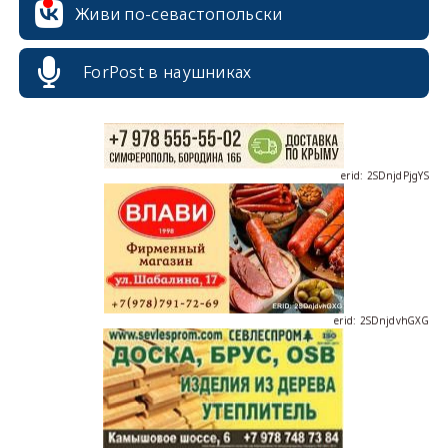
Живи по-севастопольски
ForPost в наушниках
erid: 2SDnjdPjgYS
erid: 2SDnjdvhGXG
erid: 2SDnjcLUypt