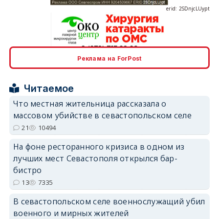
Реклама на ForPost
erid: 2SDnjcrDNw6
Читаемое
Что местная жительница рассказала о
массовом убийстве в севастопольском селе
21
10494
erid: 2SDnjdPjgYS
На фоне ресторанного кризиса в одном из
лучших мест Севастополя открылся бар-
бистро
13
7335
В севастопольском селе военнослужащий убил
erid: 2SDnjdvhGXG
военного и мирных жителей