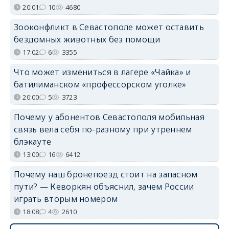
20:01
10
4680
Зооконфликт в Севастополе может оставить
бездомных животных без помощи
17:02
6
3355
Что может измениться в лагере «Чайка» и
батилиманском «профессорском уголке»
20:00
5
3723
Почему у абонентов Севастополя мобильная
связь вела себя по-разному при утреннем
блэкауте
13:00
16
6412
Почему наш бронепоезд стоит на запасном
пути? — Кеворкян объяснил, зачем России
играть вторым номером
18:08
4
2610