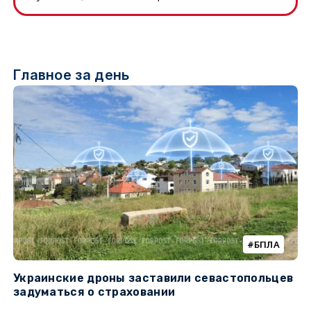
Главное за день
БПЛА
Украинские дроны заставили севастопольцев
З
задуматься о страховании
о