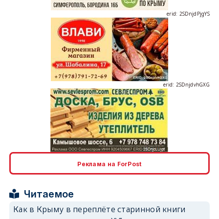
erid: 2SDnjdPjgYS
erid: 2SDnjdvhGXG
erid: 2SDnjcLUypt
Реклама на ForPost
Читаемое
Как в Крыму в переплёте старинной книги
erid: 2SDnjcrDNw6