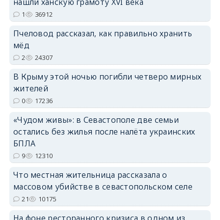
нашли ханскую грамоту XVI века
1
36912
Пчеловод рассказал, как правильно хранить
мёд
2
24307
erid: 2SDnjdPjgYS
В Крыму этой ночью погибли четверо мирных
жителей
0
17236
«Чудом живы»: в Севастополе две семьи
остались без жилья после налёта украинских
erid: 2SDnjdvhGXG
БПЛА
9
12310
Что местная жительница рассказала о
массовом убийстве в севастопольском селе
21
10175
На фоне ресторанного кризиса в одном из