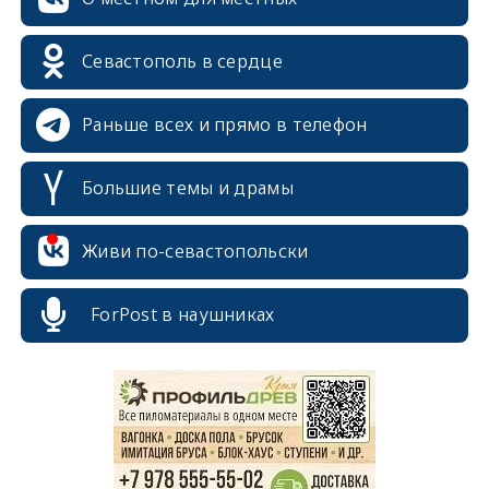
Севастополь в сердце
Раньше всех и прямо в телефон
Большие темы и драмы
Живи по-севастопольски
ForPost в наушниках
erid: 2SDnjcrDNw6