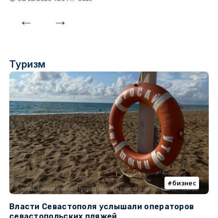
Туризм
бизнес
Власти Севастополя услышали операторов
П
севастопольских пляжей
о