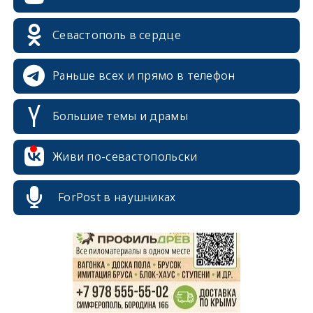
Севастополь в сердце
Раньше всех и прямо в телефон
Большие темы и драмы
erid: 2SDnjcrDNw6
Живи по-севастопольски
ForPost в наушниках
erid: 2SDnjdPjgYS