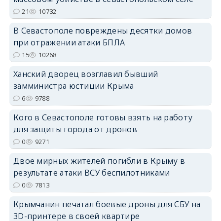
21
10732
erid: 2SDnjdPjgYS
В Севастополе повреждены десятки домов
при отражении атаки БПЛА
15
10268
Ханский дворец возглавил бывший
замминистра юстиции Крыма
erid: 2SDnjdvhGXG
6
9788
Кого в Севастополе готовы взять на работу
для защиты города от дронов
0
9271
Двое мирных жителей погибли в Крыму в
результате атаки ВСУ беспилотниками
0
7813
Крымчанин печатал боевые дроны для СБУ на
3D-принтере в своей квартире