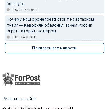
блэкауте
13:00
16
6430
Почему наш бронепоезд стоит на запасном
пути? — Кеворкян объяснил, зачем России
играть вторым номером
18:08
4
2631
Показать все новости
Реклама на сайте
© 2007-2025 ForPost - sevastopol.SU