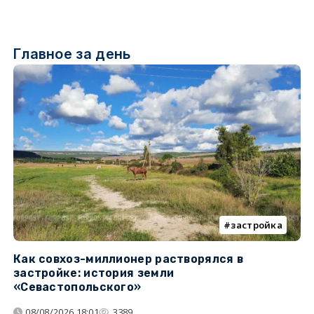
Главное за день
застройка
Как совхоз-миллионер растворялся в
К
застройке: история земли
н
«Севастопольского»
п
08/08/2026 18:01
3389