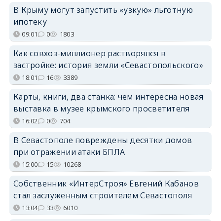
В Крыму могут запустить «узкую» льготную
ипотеку
09:01
0
1803
Как совхоз-миллионер растворялся в
застройке: история земли «Севастопольского»
18:01
16
3389
Карты, книги, два станка: чем интересна новая
выставка в музее крымского просветителя
16:02
0
704
В Севастополе повреждены десятки домов
при отражении атаки БПЛА
15:00
15
10268
Собственник «ИнтерСтроя» Евгений Кабанов
стал заслуженным строителем Севастополя
13:04
33
6010