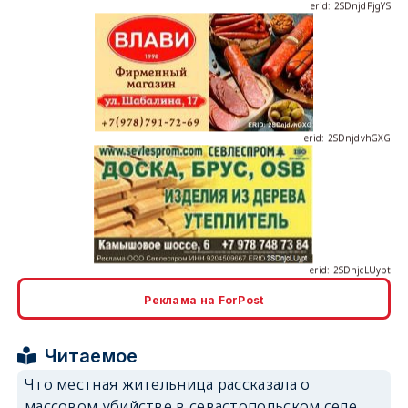
erid: 2SDnjdvhGXG
erid: 2SDnjcLUypt
Реклама на ForPost
erid: 2SDnjcrDNw6
Читаемое
Что местная жительница рассказала о
массовом убийстве в севастопольском селе