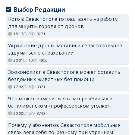
Выбор Редакции
Кого в Севастополе готовы взять на работу
для защиты города от дронов
15:13
0
9271
Украинские дроны заставили севастопольцев
задуматься о страховании
20:01
10
4956
Зооконфликт в Севастополе может оставить
бездомных животных без помощи
17:02
6
3371
Что может измениться в лагере «Чайка» и
батилиманском «профессорском уголке»
20:00
5
3743
Почему у абонентов Севастополя мобильная
связь вела себя по-разному при утреннем