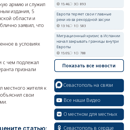
кую армию и служил
15:46
3
893
ным издания, 5
Европа теряет свои главные
ской области и
реки из-за рекордной засухи
ублично заявил, что
13:16
1
583
Миграционный кризис в Испании
начал закрывать границы внутри
енное в условиях
Европы
15:05
1
788
зи с чем подлежал
Показать все новости
уранта признали
Севастополь на связи
л местного жителя к
 объяснил свои
Все наши Видео
ями.
О местном для местных
Севастополь в сердце
цените статью: