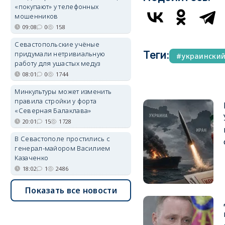
«покупают» у телефонных
мошенников
09:08
0
158
Севастопольские учёные
Теги:
придумали нетривиальную
украински
работу для ушастых медуз
08:01
0
1744
Минкультуры может изменить
правила стройки у форта
«Северная Балаклава»
20:01
15
1728
В Севастополе простились с
генерал-майором Василием
Казаченко
18:02
1
2486
Показать все новости