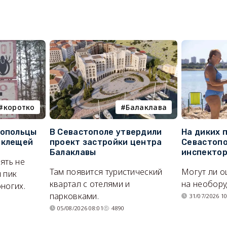
коротко
Балаклава
топольцы
В Севастополе утвердили
На диких 
 клещей
проект застройки центра
Севастопо
Балаклавы
инспекто
ять не
Там появится туристический
Могут ли о
 пик
квартал с отелями и
на необор
ногих.
парковками.
31/07/2026 10
05/08/2026 08:01
4890