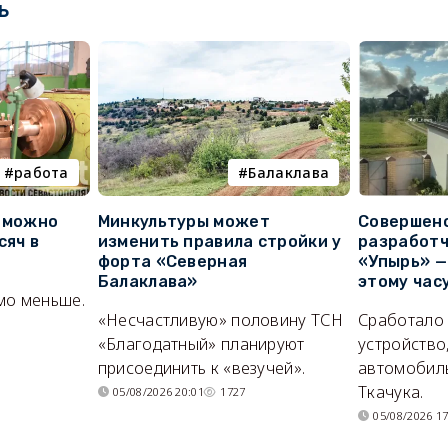
ь
работа
Балаклава
е можно
Минкультуры может
Совершено
сяч в
изменить правила стройки у
разработч
форта «Северная
«Упырь» —
Балаклава»
этому час
мо меньше.
«Несчастливую» половину ТСН
Сработало
«Благодатный» планируют
устройство
присоединить к «везучей».
автомобил
Ткачука.
05/08/2026 20:01
1727
05/08/2026 17