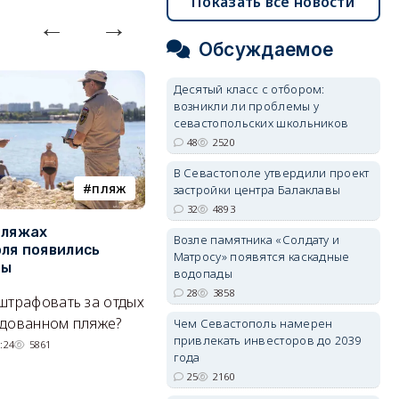
Показать все новости
Обсуждаемое
Десятый класс с отбором:
возникли ли проблемы у
севастопольских школьников
48
2520
В Севастополе утвердили проект
пляж
туризм
застройки центра Балаклавы
32
4893
пляжах
Двух москвичей на
П
Возле памятника «Солдату и
ля появились
сапбордах унесло от берега
о
Матросу» появятся каскадные
ры
Крыма на километр в море
б
водопады
Е
28
3858
штрафовать за отдых
Спасатели благополучно
Н
удованном пляже?
вернули туристов обратно на
Чем Севастополь намерен
де
привлекать инвесторов до 2039
сушу.
:24
5861
года
29/07/2026 17:03
6372
25
2160