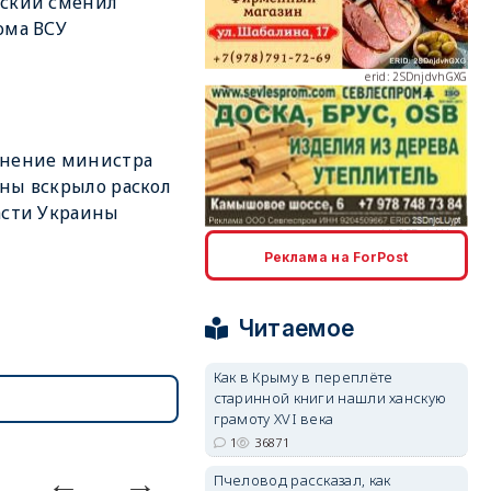
нский сменил
ома ВСУ
erid: 2SDnjcLUypt
ьнение министра
ны вскрыло раскол
асти Украины
Реклама на ForPost
erid: 2SDnjcrDNw6
Читаемое
Как в Крыму в переплёте
старинной книги нашли ханскую
грамоту XVI века
1
36871
erid: 2SDnjdPjgYS
Пчеловод рассказал, как