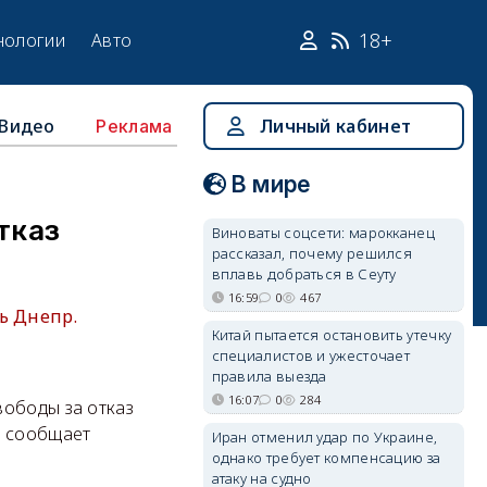
18+
нологии
Авто
Видео
Личный кабинет
Реклама
В мире
тказ
Виноваты соцсети: марокканец
рассказал, почему решился
вплавь добраться в Сеуту
16:59
0
467
ь Днепр.
Китай пытается остановить утечку
специалистов и ужесточает
правила выезда
16:07
0
284
вободы за отказ
м сообщает
Иран отменил удар по Украине,
однако требует компенсацию за
атаку на судно