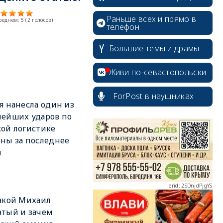
Раньше всех и прямо в
среднем:
5
(
2
голосов)
телефон
Большие темы и драмы
Живи по-севастопольски
erid: 2SDnjcrDNw6
ForPost в наушниках
я нанесла один из
ейших ударов по
ой логистике
ны за последнее
erid: 2SDnjdPjgYS
я
акой Михаил
тый и зачем
erid: 2SDnjdvhGXG