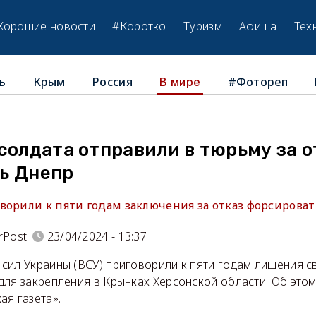
Хорошие новости
#Коротко
Туризм
Афиша
Тех
ь
Крым
Россия
#Фотореп
В мире
солдата отправили в тюрьму за о
ь Днепр
ворили к пяти годам заключения за отказ форсироват
rPost
23/04/2024 - 13:37
сил Украины (ВСУ) приговорили к пяти годам лишения с
для закрепления в Крынках Херсонской области. Об это
ая газета».