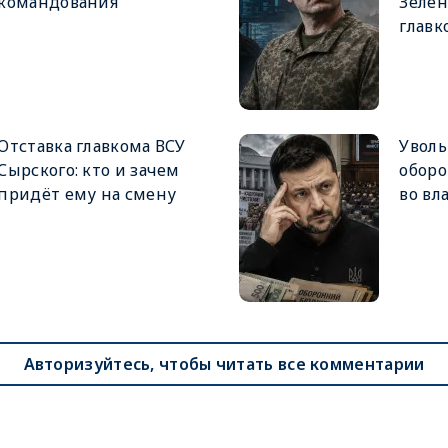
командования
Зеле
главк
Отставка главкома ВСУ
Увол
Сырского: кто и зачем
оборо
придёт ему на смену
во вл
Авторизуйтесь, чтобы читать все комментарии