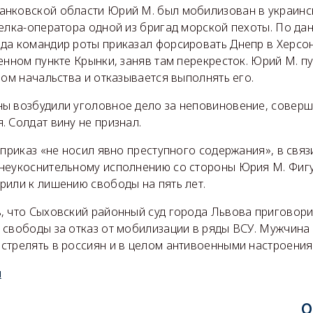
нковской области Юрий М. был мобилизован в украинс
елка-оператора одной из бригад морской пехоты. По дан
да командир роты приказал форсировать Днепр в Херсон
енном пункте Крынки, заняв там перекресток. Юрий М. п
зом начальства и отказывается выполнять его.
ы возбудили уголовное дело за неповиновение, соверш
 Солдат вину не признал.
 приказ «не носил явно преступного содержания», в свя
неукоснительному исполнению со стороны Юрия М. Фиг
рили к лишению свободы на пять лет.
, что Сыховский районный суд города Львова приговори
 свободы за отказ от мобилизации в ряды ВСУ. Мужчина
стрелять в россиян и в целом антивоенными настроени
u
О