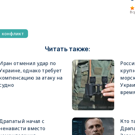
В 
й конфликт
Читать также:
Иран отменил удар по
Росси
Украине, однако требует
крупн
компенсацию за атаку на
морск
судно
Украи
врем
Драпатый начал с
Кто т
ненависти вместо
Драпа