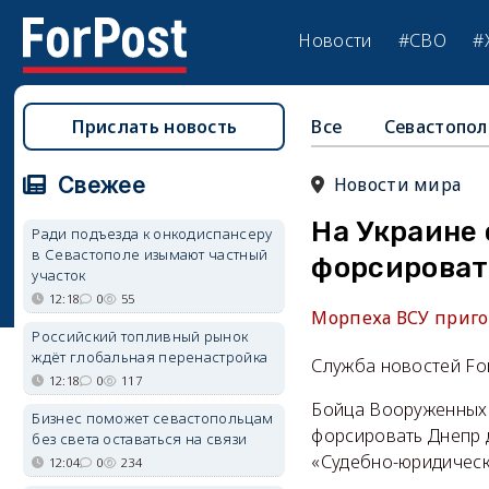
Новости
#СВО
#
Прислать новость
Все
Севастопол
Свежее
Новости мира
На Украине 
Ради подъезда к онкодиспансеру
в Севастополе изымают частный
форсироват
участок
12:18
0
55
Морпеха ВСУ приго
Российский топливный рынок
ждёт глобальная перенастройка
Служба новостей Fo
12:18
0
117
Бойца Вооруженных 
Бизнес поможет севастопольцам
форсировать Днепр 
без света оставаться на связи
«Судебно-юридическ
12:04
0
234