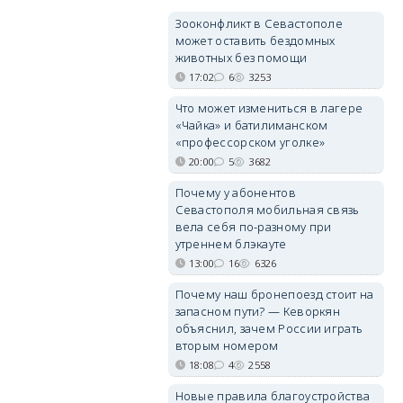
Зооконфликт в Севастополе
может оставить бездомных
животных без помощи
17:02
6
3253
Что может измениться в лагере
«Чайка» и батилиманском
«профессорском уголке»
20:00
5
3682
Почему у абонентов
Севастополя мобильная связь
вела себя по-разному при
утреннем блэкауте
13:00
16
6326
Почему наш бронепоезд стоит на
запасном пути? — Кеворкян
объяснил, зачем России играть
вторым номером
18:08
4
2558
Новые правила благоустройства