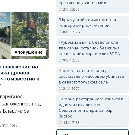
правильно хранить мёд
2
23850
В Крыму этой ночью погибли
четверо мирных жителей
0
17125
erid: 2SDnjdvhGXG
«Чудом живы»: в Севастополе
две семьи остались без жилья
покушение
армия
после налёта украинских БПЛА
9
12202
 покушение на
Путин провёл крупнейшие
В
Что местная жительница
ика дронов
кадровые перестановки в
п
рассказала о массовом убийстве
 что известно к
руководстве Вооружённых
Б
в севастопольском селе
у
Сил
21
9970
Т
 взрывное
Сменились командующие
кв
На фоне ресторанного кризиса в
, заложенное под
группировками, глава тыла и
п
одном из лучших мест
Севастополя открылся бар-
ь Владимира
руководитель нового рода
бистро
войск.
13
7158
:18
1583
05/08/2026 14:54
1378