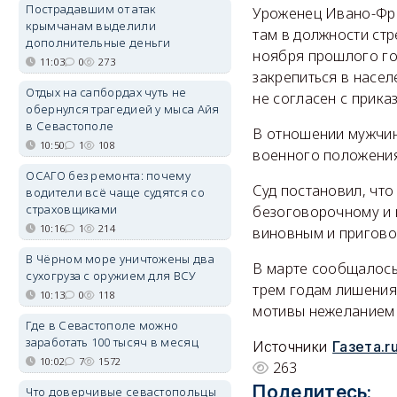
Пострадавшим от атак
Уроженец Ивано-Фра
крымчанам выделили
там в должности стр
дополнительные деньги
ноября прошлого го
11:03
0
273
закрепиться в насел
Отдых на сапбордах чуть не
не согласен с прика
обернулся трагедией у мыса Айя
в Севастополе
В отношении мужчин
10:50
1
108
военного положения.
ОСАГО без ремонта: почему
Суд постановил, что
водители всё чаще судятся со
страховщиками
безоговорочному и 
10:16
1
214
виновным и пригово
В Чёрном море уничтожены два
В марте сообщалось
сухогруза с оружием для ВСУ
трем годам лишения
10:13
0
118
мотивы нежеланием 
Где в Севастополе можно
заработать 100 тысяч в месяц
Источники
Газета.r
10:02
7
1572
263
Поделитесь:
Что доверчивые севастопольцы