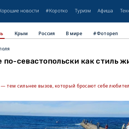
Хорошие новости
#Коротко
Туризм
Афиша
Тех
Крым
Россия
В мире
#Фотореп
ль
поля
 по-севастопольски как стиль ж
 — тем сильнее вызов, который бросают себе любите