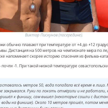
Виктор Пискунов (посередине).
жи обычно плавают при температуре от +4 до +12 градус
ывы. Дистанция на 500 метров на чемпионате мира по л
ске напоминает скорее историю спасения из фильма-кат
почти -1. При такой низкой температуре севастопольск
а оставалось метров 50, вода попадала всё время в лицо
 не закрывался. Руки по локоть отмёрзли и не работали, 
 пришёл к финишу, сам вышел (некоторые сошли с дистанц
 воды на финише). Около 10 метров прошёл, потом мен