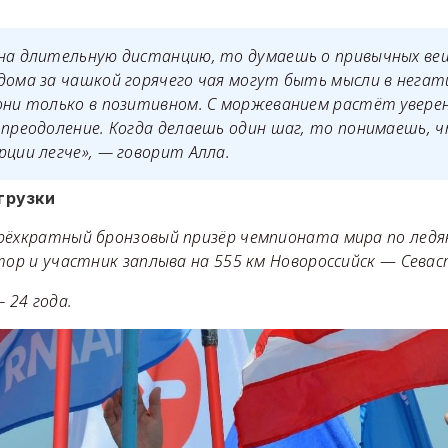
 на длительную дистанцию, то думаешь о привычных ве
дома за чашкой горячего чая могут быть мысли в негати
они только в позитивном. С моржеванием растёт уверен
 преодоление. Когда делаешь один шаг, то понимаешь, 
рции легче», — говорит Алла.
грузки
рёхкратный бронзовый призёр чемпионата мира по ледя
тор и участник заплыва на 555 км Новороссийск
—
Севас
24 года.