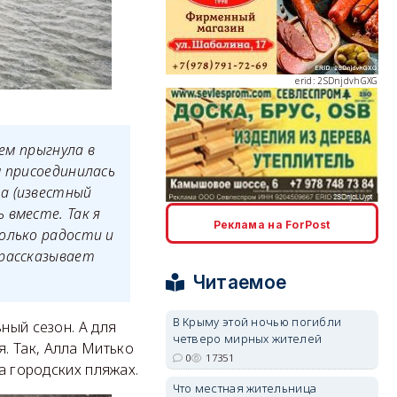
erid: 2SDnjdvhGXG
ем прыгнула в
м присоединилась
а (известный
erid: 2SDnjcLUypt
 вместе. Так я
Реклама на ForPost
олько радости и
 рассказывает
Читаемое
В Крыму этой ночью погибли
ный сезон. А для
четверо мирных жителей
erid: 2SDnjcrDNw6
. Так, Алла Митько
0
17351
а городских пляжах.
Что местная жительница