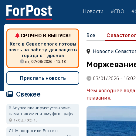
Новости
#СВО
#
Все
Севастопо
СРОЧНО В ВЫПУСК!
Кого в Севастополе готовы
взять на работу для защиты
Новости Севасто
города от дронов
пт, 07/08/2026 - 15:13
Моржевание
Прислать новость
03/01/2026 - 16:02
Чем холоднее вода
Свежее
плавания.
В Алупке планируют установить
памятник именитому фотографу
17:05
0
13
США попросили Россию