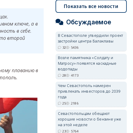
Показать все новости
щах.
Обсуждаемое
вном ключе, а в
ность в себе.
В Севастополе утвердили проект
что второй
застройки центра Балаклавы
32
5436
Возле памятника «Солдату и
Матросу» появятся каскадные
водопады
ному плаванию в
28
4173
тополь.
Чем Севастополь намерен
привлекать инвесторов до 2039
года
25
2186
Севастопольцам обещают
хорошие новости о бензине уже
на этой неделе
23
5764