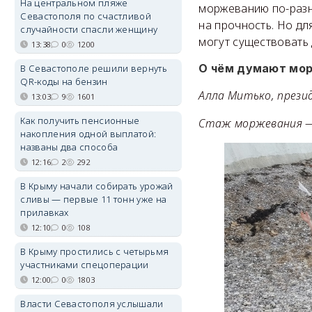
На центральном пляже
моржеванию по-разн
Севастополя по счастливой
на прочность. Но дл
случайности спасли женщину
могут существовать 
13:38
0
1200
О чём думают мо
В Севастополе решили вернуть
QR-коды на бензин
Алла Митько, прези
13:03
9
1601
Как получить пенсионные
Стаж моржевания —
накопления одной выплатой:
названы два способа
12:16
2
292
В Крыму начали собирать урожай
сливы — первые 11 тонн уже на
прилавках
12:10
0
108
В Крыму простились с четырьмя
участниками спецоперации
12:00
0
1803
Власти Севастополя услышали