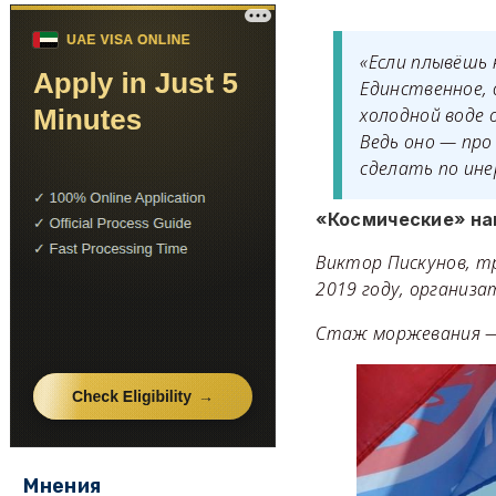
«Если плывёшь
Единственное, 
холодной воде 
Ведь оно — про
сделать по ине
«Космические» на
Виктор Пискунов, т
2019 году, организа
Стаж моржевания — 
Мнения