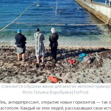
становится образом жизни для многих жителей приморс
Фото:
Татьяна Воробьёва|ForPost
ль, антидепрессант, открытие новых горизонтов — так 
стополя. Каждый из этих людей, рассказавших свои ист