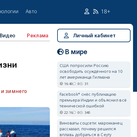
18+
нологии
Авто
Видео
Личный кабинет
Реклама
В мире
изни
США попросили Россию
освободить осуждённого на 10
лет американца Гилмана
16:40
0
31
ли зимнего
Facebook* снёс публикацию
премьера Индии и объяснил всё
технической ошибкой
22:16
0
340
Виноваты соцсети: марокканец
рассказал, почему решился
вплавь добраться в Сеуту