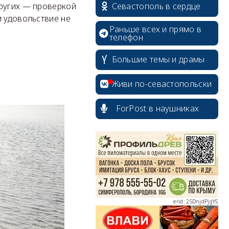
Севастополь в сердце
других — проверкой
и удовольствие не
Раньше всех и прямо в
телефон
Большие темы и драмы
.
Живи по-севастопольски
ForPost в наушниках
erid: 2SDnjcrDNw6
erid: 2SDnjdPjgYS