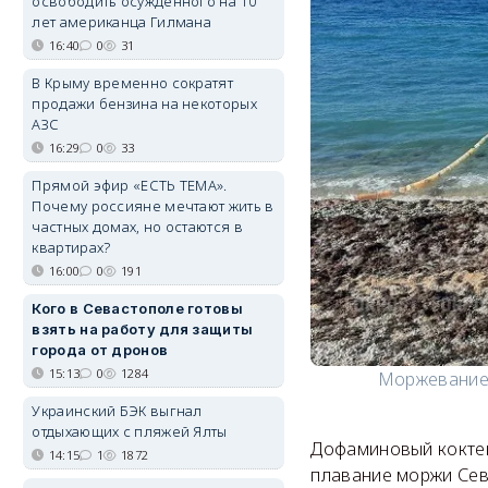
освободить осуждённого на 10
лет американца Гилмана
16:40
0
31
В Крыму временно сократят
продажи бензина на некоторых
АЗС
16:29
0
33
Прямой эфир «ЕСТЬ ТЕМА».
Почему россияне мечтают жить в
частных домах, но остаются в
квартирах?
16:00
0
191
Кого в Севастополе готовы
взять на работу для защиты
города от дронов
15:13
0
1284
Моржевание 
Украинский БЭК выгнал
отдыхающих с пляжей Ялты
Дофаминовый коктей
14:15
1
1872
плавание моржи Сева