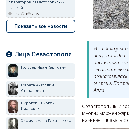
операторов севастопольских
пляжей
11:01
1
2069
Показать все новости
«Я сидела у во
Лица Севастополя
воду, а когда 
после того, к
Голубец Иван Карпович
севастопольски
познакомилась 
энергии. Посте
Марета Анатолий
Алла.
Степанович
Пирогов Николай
Севастопольцы и гос
Иванович
многих моржей жарк
начинает плавать с 
Химич Федор Васильевич