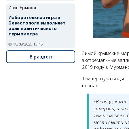
Иван Ермаков
Избирательная игра в
Севастополе выполняет
роль политического
термометра
18/08/2025 13:48
Зимой крымские мор
В раздел
экстремальные запл
2019 году в Мурман
Температура воды — 
плавал.
«В конце, когд
замёрзли, и он
Тем не менее я
могли выйти из