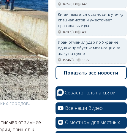
16:59
0
661
Китай пытается остановить утечку
специалистов и ужесточает
правила выезда
16:07
0
400
Иран отменил удар по Украине,
однако требует компенсацию за
атаку на судно
15:46
3
1177
Показать все новости
Севастополь на связи
ких городов.
Все наши Видео
О местном для местных
описывают зимнее
ории, пришёл к