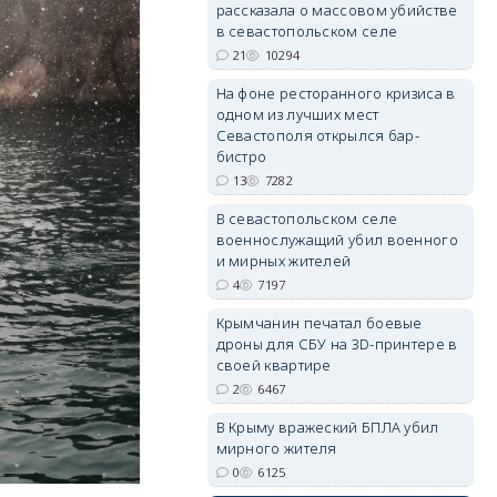
рассказала о массовом убийстве
в севастопольском селе
21
10294
erid: 2SDnjdPjgYS
На фоне ресторанного кризиса в
одном из лучших мест
Севастополя открылся бар-
бистро
13
7282
В севастопольском селе
военнослужащий убил военного
erid: 2SDnjdvhGXG
и мирных жителей
4
7197
Крымчанин печатал боевые
дроны для СБУ на 3D-принтере в
своей квартире
2
6467
В Крыму вражеский БПЛА убил
мирного жителя
0
6125