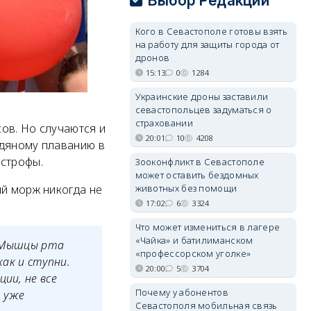
Выбор Редакции
Кого в Севастополе готовы взять
на работу для защиты города от
дронов
15:13
0
1284
Украинские дроны заставили
севастопольцев задуматься о
страховании
ов. Но случаются и
20:01
10
4208
едяному плаванию в
астрофы.
Зооконфликт в Севастополе
может оставить бездомных
животных без помощи
ий морж никогда не
17:02
6
3324
Что может измениться в лагере
«Чайка» и батилиманском
. Мышцы рта
«профессорском уголке»
как и ступни.
20:00
5
3704
ии, не все
Почему у абонентов
я уже
Севастополя мобильная связь