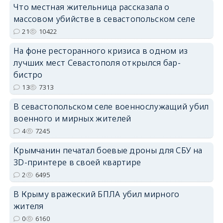
erid: 2SDnjdPjgYS
Что местная жительница рассказала о
массовом убийстве в севастопольском селе
21
10422
На фоне ресторанного кризиса в одном из
лучших мест Севастополя открылся бар-
бистро
erid: 2SDnjdvhGXG
13
7313
В севастопольском селе военнослужащий убил
военного и мирных жителей
4
7245
Крымчанин печатал боевые дроны для СБУ на
3D-принтере в своей квартире
2
6495
В Крыму вражеский БПЛА убил мирного
жителя
0
6160