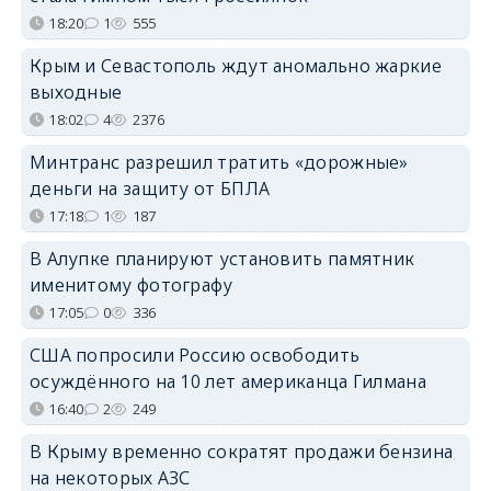
18:20
1
555
Крым и Севастополь ждут аномально жаркие
выходные
18:02
4
2376
Минтранс разрешил тратить «дорожные»
деньги на защиту от БПЛА
17:18
1
187
В Алупке планируют установить памятник
именитому фотографу
17:05
0
336
США попросили Россию освободить
осуждённого на 10 лет американца Гилмана
16:40
2
249
В Крыму временно сократят продажи бензина
на некоторых АЗС