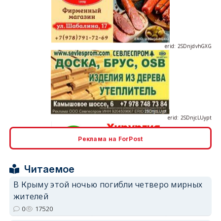
erid: 2SDnjdvhGXG
erid: 2SDnjcLUypt
Реклама на ForPost
erid: 2SDnjcrDNw6
Читаемое
В Крыму этой ночью погибли четверо мирных
жителей
0
17520