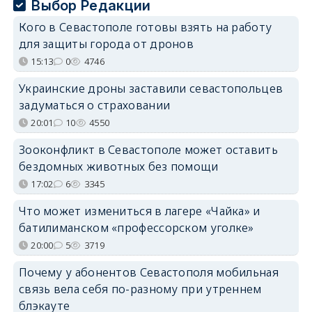
Выбор Редакции
Кого в Севастополе готовы взять на работу
для защиты города от дронов
15:13
0
4746
Украинские дроны заставили севастопольцев
задуматься о страховании
20:01
10
4550
Зооконфликт в Севастополе может оставить
бездомных животных без помощи
17:02
6
3345
Что может измениться в лагере «Чайка» и
батилиманском «профессорском уголке»
20:00
5
3719
Почему у абонентов Севастополя мобильная
связь вела себя по-разному при утреннем
блэкауте