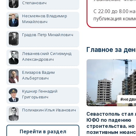
Степанович
C 22.00 до 8.00 
Несмеянов Владимир
публикация комм
Михайлович
Градов Петр Михайлович
Главное за ден
Леваневский Сигизмунд
Александрович
Елизаров Вадим
Альбертович
Кушнир Геннадий
Григорьевич
недв
Поликахин Илья Иванович
Севастополь стал
ЮФО по падению
строительства, но
Перейти в раздел
позитивным нюан