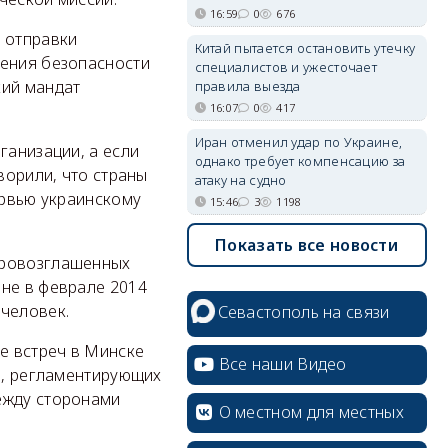
16:59
0
676
ю отправки
Китай пытается остановить утечку
чения безопасности
специалистов и ужесточает
кий мандат
правила выезда
16:07
0
417
Иран отменил удар по Украине,
ганизации, а если
однако требует компенсацию за
ворили, что страны
атаку на судно
ервью украинскому
15:46
3
1198
Показать все новости
провозглашенных
ине в феврале 2014
 человек.
Севастополь на связи
е встреч в Минске
Все наши Видео
та, регламентирующих
ежду сторонами
О местном для местных