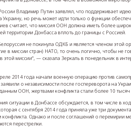
 России Владимир Путин заявлял, что поддерживает иде
 Украину, но речь может идти только о функции обеспе
Киев считает, что миссия ООН должна иметь более широ
сей территории Донбасса вплоть до границы с Россией.
Белоруссия не покинула ОДКБ и является членом этой ор
ие в миссии стран) НАТО, то очень логично, чтобы не го
в этой миссии", — сказала Зеркаль в понедельник в инт
преле 2014 года начали военную операцию против само
 заявили о независимости после госпереворота на Укра
 данным ООН, жертвами конфликта стали более 10 тысяч
ия ситуации в Донбассе обсуждается, в том числе в ход
которая с сентября 2014 года приняла уже три докумен
и конфликта. Однако и после соглашений о перемирии м
ются перестрелки.