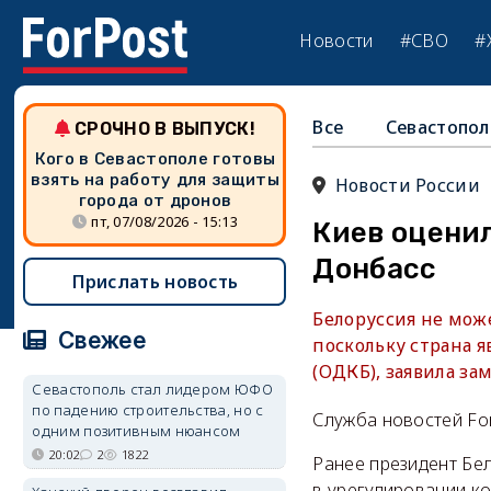
Новости
#СВО
#
Все
Севастопол
СРОЧНО В ВЫПУСК!
Кого в Севастополе готовы
взять на работу для защиты
Новости России
города от дронов
пт, 07/08/2026 - 15:13
Киев оцени
Донбасс
Прислать новость
Белоруссия не мож
Свежее
поскольку страна 
(ОДКБ), заявила за
Севастополь стал лидером ЮФО
по падению строительства, но с
Служба новостей Fo
одним позитивным нюансом
20:02
2
1822
Ранее президент Бе
в урегулировании к