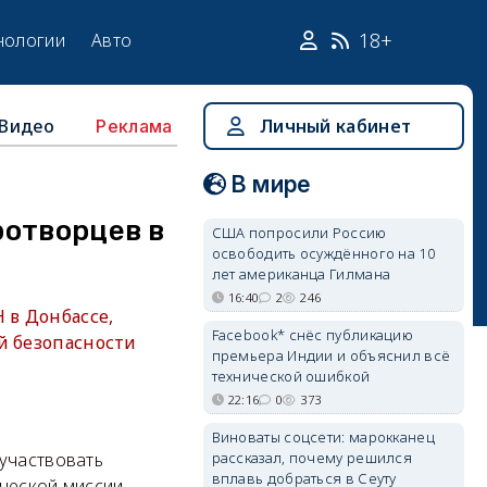
18+
нологии
Авто
Видео
Личный кабинет
Реклама
В мире
ротворцев в
США попросили Россию
освободить осуждённого на 10
лет американца Гилмана
16:40
2
246
 в Донбассе,
Facebook* снёс публикацию
й безопасности
премьера Индии и объяснил всё
технической ошибкой
22:16
0
373
Виноваты соцсети: марокканец
рассказал, почему решился
 участвовать
вплавь добраться в Сеуту
ческой миссии.