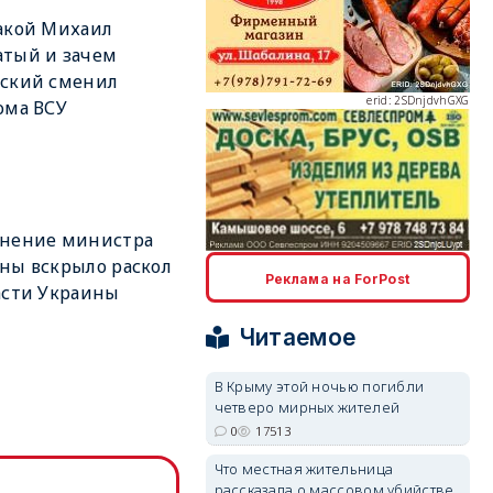
акой Михаил
тый и зачем
нский сменил
erid: 2SDnjdvhGXG
ома ВСУ
ьнение министра
erid: 2SDnjcLUypt
ны вскрыло раскол
Реклама на ForPost
асти Украины
Читаемое
В Крыму этой ночью погибли
четверо мирных жителей
erid: 2SDnjcrDNw6
0
17513
Что местная жительница
рассказала о массовом убийстве