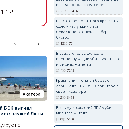
в севастопольском селе
период
21
10416
erid: 2SDnjdPjgYS
На фоне ресторанного кризиса в
одном из лучших мест
Севастополя открылся бар-
бистро
13
7311
В севастопольском селе
военнослужащий убил военного
erid: 2SDnjdvhGXG
и мирных жителей
4
7245
Крымчанин печатал боевые
дроны для СБУ на 3D-принтере в
своей квартире
катера
электроснабжение
2
6493
В Крыму вражеский БПЛА убил
й БЭК выгнал
Губернатор Севастополя
П
мирного жителя
х с пляжей Ялты
рассказал о перспективах
к
0
6160
электроснабжения города
п
уируют с