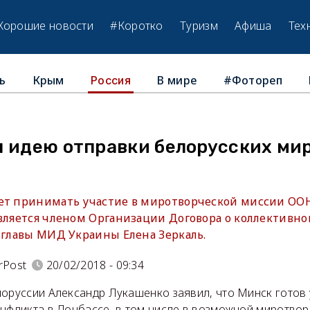
Хорошие новости
#Коротко
Туризм
Афиша
Тех
ь
Крым
В мире
#Фотореп
Россия
л идею отправки белорусских ми
ет принимать участие в миротворческой миссии ООН
является членом Организации Договора о коллективно
мглавы МИД Украины Елена Зеркаль.
rPost
20/02/2018 - 09:34
лоруссии Александр Лукашенко заявил, что Минск готов
онфликта в Донбассе, в том числе в возможной миротвор