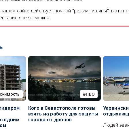
на нашем сайте действует ночной "режим тишины": в этот 
ентариев невозможна.
ь
ижимость
ПВО
 лидером
Кого в Севастополе готовы
Украински
взять на работу для защиты
отдыхающи
 с одним
города от дронов
Людей эвак
сом