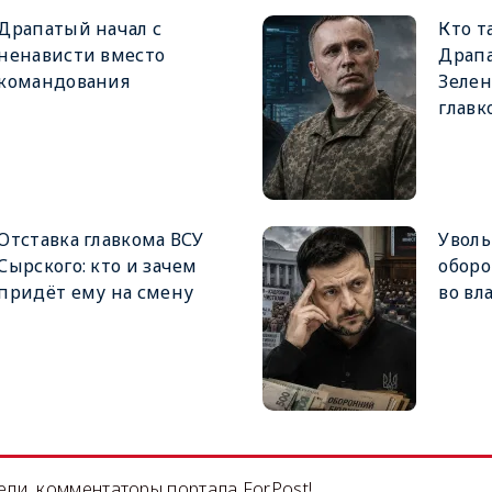
Драпатый начал с
Кто т
ненависти вместо
Драпа
командования
Зеле
главк
Отставка главкома ВСУ
Увол
Сырского: кто и зачем
оборо
придёт ему на смену
во вл
ли, комментаторы портала ForPost!