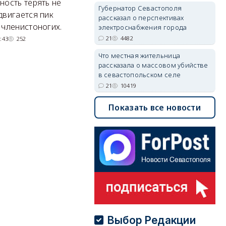
ность терять не
Губернатор Севастополя
Там появится туристический
М
двигается пик
рассказал о перспективах
квартал с отелями и
н
 членистоногих.
электроснабжения города
парковками.
21
4482
:43
252
05/08/2026 08:01
5501
Что местная жительница
рассказала о массовом убийстве
в севастопольском селе
21
10419
Показать все новости
Выбор Редакции