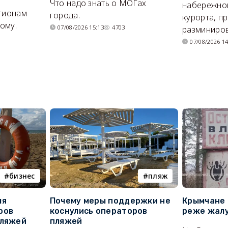
Что надо знать о МОГах
набережно
егионам
города.
курорта, п
ому.
07/08/2026 15:13
4703
разминиров
07/08/2026 14
бизнес
пляж
ля
Почему меры поддержки не
Крымчане 
ров
коснулись операторов
реже жалу
пляжей
пляжей