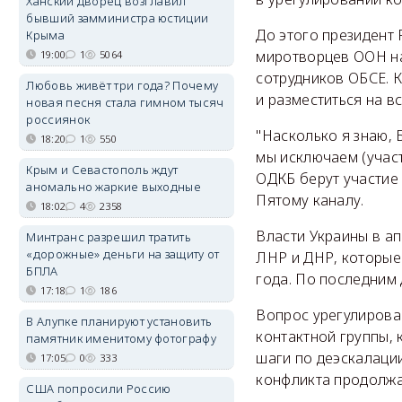
Ханский дворец возглавил
бывший замминистра юстиции
До этого президент
Крыма
миротворцев ООН на
19:00
1
5064
сотрудников ОБСЕ. 
Любовь живёт три года? Почему
и разместиться на в
новая песня стала гимном тысяч
россиянок
"Насколько я знаю, 
18:20
1
550
мы исключаем (участ
Крым и Севастополь ждут
ОДКБ берут участие 
аномально жаркие выходные
Пятому каналу.
18:02
4
2358
Власти Украины в а
Минтранс разрешил тратить
«дорожные» деньги на защиту от
ЛНР и ДНР, которые
БПЛА
года. По последним
17:18
1
186
Вопрос урегулирован
В Алупке планируют установить
контактной группы, 
памятник именитому фотографу
шаги по деэскалаци
17:05
0
333
конфликта продолжа
США попросили Россию