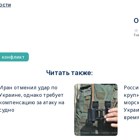
ости
О
Еще
й конфликт
Читать также:
Иран отменил удар по
Росси
Украине, однако требует
крупн
компенсацию за атаку на
морск
судно
Украи
врем