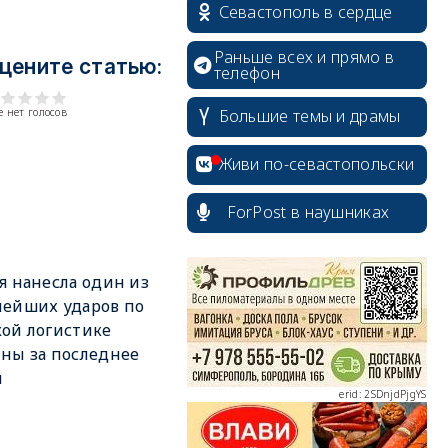
Севастополь в сердце
Раньше всех и прямо в
цените статью:
телефон
Большие темы и драмы
 нет голосов
Живи по-севастопольски
ForPost в наушниках
erid: 2SDnjcrDNw6
я нанесла один из
ейших ударов по
ой логистике
ны за последнее
я
erid: 2SDnjdPjgYS