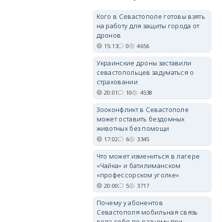
Кого в Севастополе готовы взять
на работу для защиты города от
дронов
15:13
0
4656
Украинские дроны заставили
севастопольцев задуматься о
страховании
20:01
10
4538
Зооконфликт в Севастополе
может оставить бездомных
животных без помощи
17:02
6
3345
Что может измениться в лагере
«Чайка» и батилиманском
«профессорском уголке»
20:00
5
3717
Почему у абонентов
Севастополя мобильная связь
вела себя по-разному при