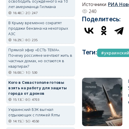
освободить осуждённого на 10
Источники
РИА Нов
лет американца Гилмана
240
16:40
2
247
Поделитесь:
В Крыму временно сократят
продажи бензина на некоторых
АЗС
16:29
0
235
Прямой эфир «ЕСТЬ ТЕМА».
Теги:
украински
Почему россияне мечтают жить в
частных домах, но остаются в
квартирах?
16:00
1
530
Кого в Севастополе готовы
взять на работу для защиты
города от дронов
15:13
0
4703
Украинский БЭК выгнал
отдыхающих с пляжей Ялты
14:15
5
4550