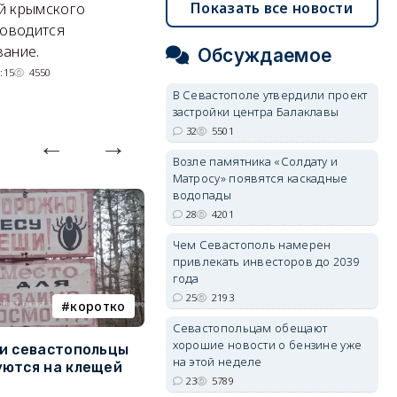
Энергетики, подчеркнул он,
П
Показать все новости
й крымского
делают практически
и
роводится
невозможное.
ош
ание.
Обсуждаемое
07/08/2026 10:13
4482
:15
4550
В Севастополе утвердили проект
застройки центра Балаклавы
32
5501
Возле памятника «Солдату и
Матросу» появятся каскадные
водопады
28
4201
Чем Севастополь намерен
привлекать инвесторов до 2039
года
25
2193
коротко
Балаклава
Севастопольцам обещают
хорошие новости о бензине уже
и севастопольцы
В Севастополе утвердили
Н
на этой неделе
ются на клещей
проект застройки центра
С
23
5789
Балаклавы
и