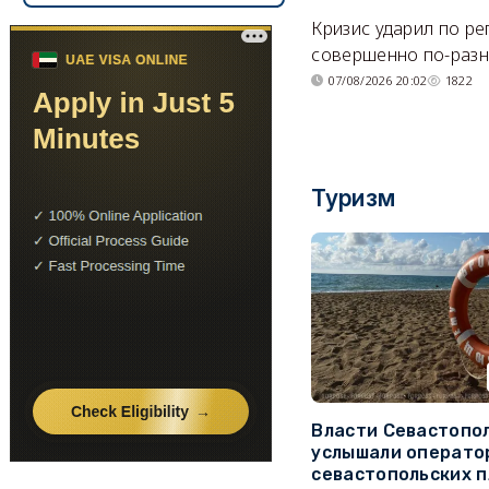
Кризис ударил по р
совершенно по-разн
07/08/2026 20:02
1822
Туризм
Власти Севастопо
услышали операто
севастопольских 