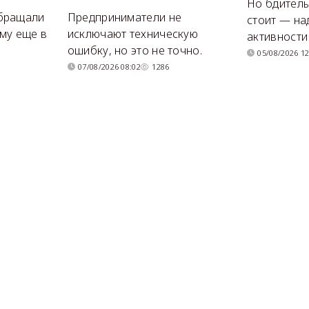
Но бдитель
бращали
Предприниматели не
стоит — на
му еще в
исключают техническую
активности
ошибку, но это не точно.
05/08/2026 12
07/08/2026 08:02
1286