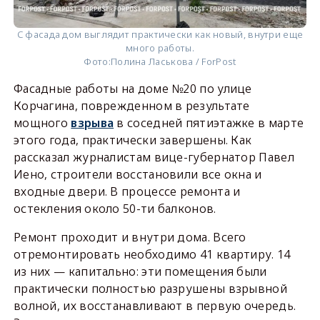
С фасада дом выглядит практически как новый, внутри еще
много работы.
Фото:
Полина Ласькова / ForPost
Фасадные работы на доме №20 по улице
Корчагина, поврежденном в результате
мощного
взрыва
в соседней пятиэтажке в марте
этого года, практически завершены. Как
рассказал журналистам вице-губернатор Павел
Иено, строители восстановили все окна и
входные двери. В процессе ремонта и
остекления около 50-ти балконов.
Ремонт проходит и внутри дома. Всего
отремонтировать необходимо 41 квартиру. 14
из них — капитально: эти помещения были
практически полностью разрушены взрывной
волной, их восстанавливают в первую очередь.