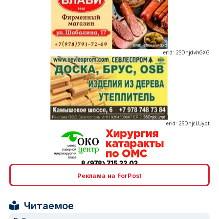
erid: 2SDnjdvhGXG
erid: 2SDnjcLUypt
erid: 2SDnjcrDNw6
Реклама на ForPost
Читаемое