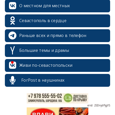
О местном для местных
Севастополь в сердце
Раньше всех и прямо в телефон
Большие темы и драмы
erid: 2SDnjcrDNw6
Живи по-севастопольски
ForPost в наушниках
erid: 2SDnjdPjgYS