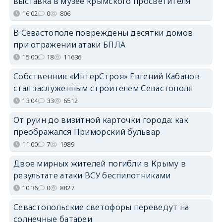
выставка в музее крымского просветителя
16:02
0
806
В Севастополе повреждены десятки домов
при отражении атаки БПЛА
15:00
18
11636
Собственник «ИнтерСтроя» Евгений Кабанов
стал заслуженным строителем Севастополя
13:04
33
6512
От руин до визитной карточки города: как
преображался Приморский бульвар
11:00
7
1989
Двое мирных жителей погибли в Крыму в
результате атаки ВСУ беспилотниками
10:36
0
8827
Севастопольские светофоры переведут на
солнечные батареи