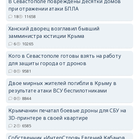
В Севастополе повреждены десятки домов
при отражении атаки БПЛА
erid: 2SDnjdPjgYS
18
11658
Ханский дворец возглавил бывший
замминистра юстиции Крыма
6
10265
Кого в Севастополе готовы взять на работу
erid: 2SDnjdvhGXG
для защиты города от дронов
0
9581
Двое мирных жителей погибли в Крыму в
результате атаки ВСУ беспилотниками
0
8844
Крымчанин печатал боевые дроны для СБУ на
3D-принтере в своей квартире
2
6585
Собственник «ИнтерСтроя» Евгений Кабанов