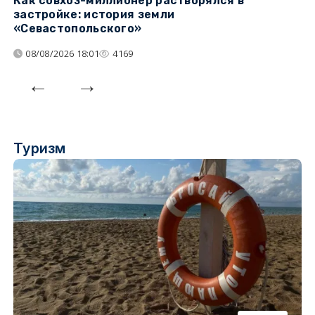
Как совхоз-миллионер растворялся в
К
застройке: история земли
н
«Севастопольского»
п
08/08/2026 18:01
4169
Туризм