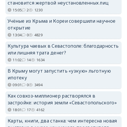
становится жертвой неустановленных лиц
15:05
2
1230
Учёные из Крыма и Кореи совершили научное
открытие
13:04
0
4829
Культура чаевых в Севастополе: благодарность
или лишняя трата денег?
11:02
14
1634
В Крыму могут запустить «узкую» льготную
ипотеку
09:01
0
3494
Как совхоз-миллионер растворялся в
застройке: история земли «Севастопольского»
18:01
17
4162
Карты, книги, два станка: чем интересна новая