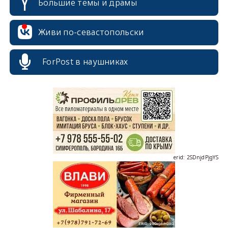
Большие темы и драмы
Живи по-севастопольски
ForPost в наушниках
erid: 2SDnjcrDNw6
erid: 2SDnjdPjgYS
erid: 2SDnjdvhGXG