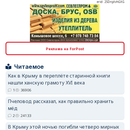
erid: 2SDnjcLUypt
Реклама на ForPost
Читаемое
Как в Крыму в переплёте старинной книги
erid: 2SDnjcrDNw6
нашли ханскую грамоту XVI века
1
36906
Пчеловод рассказал, как правильно хранить
мёд
2
24133
erid: 2SDnjdPjgYS
В Крыму этой ночью погибли четверо мирных