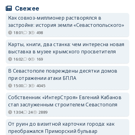
Свежее
Как совхоз-миллионер растворялся в
застройке: история земли «Севастопольского»
18:01
3
498
Карты, книги, два станка: чем интересна новая
выставка в музее крымского просветителя
16:02
0
169
В Севастополе повреждены десятки домов
при отражении атаки БПЛА
15:00
3
4045
Собственник «ИнтерСтроя» Евгений Кабанов
стал заслуженным строителем Севастополя
13:04
24
2889
От руин до визитной карточки города: как
преображался Приморский бульвар