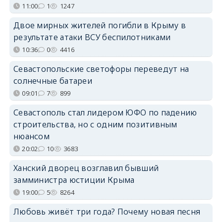
11:00
1
1247
Двое мирных жителей погибли в Крыму в
результате атаки ВСУ беспилотниками
10:36
0
4416
Севастопольские светофоры переведут на
солнечные батареи
09:01
7
899
Севастополь стал лидером ЮФО по падению
строительства, но с одним позитивным
нюансом
20:02
10
3683
Ханский дворец возглавил бывший
замминистра юстиции Крыма
19:00
5
8264
Любовь живёт три года? Почему новая песня