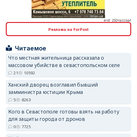
Реклама на ForPost
erid: 2SDnjcrDNw6
Читаемое
Что местная жительница рассказала о
массовом убийстве в севастопольском селе
21
10592
Ханский дворец возглавил бывший
erid: 2SDnjdPjgYS
замминистра юстиции Крыма
5
8263
Кого в Севастополе готовы взять на работу
для защиты города от дронов
0
7725
erid: 2SDnjdvhGXG