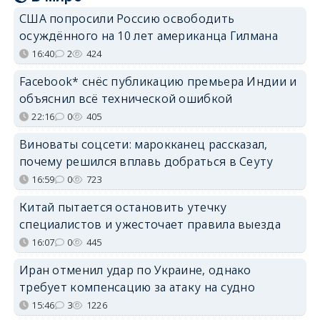
США попросили Россию освободить
осуждённого на 10 лет американца Гилмана
16:40
2
424
Facebook* снёс публикацию премьера Индии и
объяснил всё технической ошибкой
22:16
0
405
Виноваты соцсети: марокканец рассказал,
почему решился вплавь добраться в Сеуту
16:59
0
723
Китай пытается остановить утечку
специалистов и ужесточает правила выезда
16:07
0
445
Иран отменил удар по Украине, однако
требует компенсацию за атаку на судно
15:46
3
1226