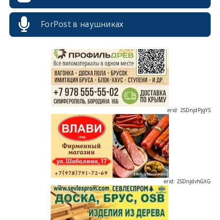
erid: 2SDnjcrDNw6
ForPost в наушниках
erid: 2SDnjdPjgYS
erid: 2SDnjdvhGXG
erid: 2SDnjcLUypt