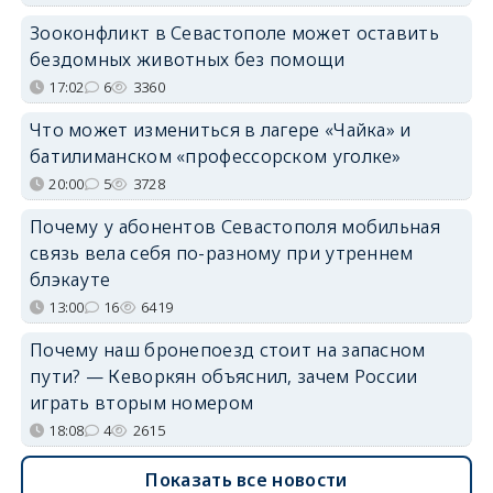
Зооконфликт в Севастополе может оставить
бездомных животных без помощи
17:02
6
3360
Что может измениться в лагере «Чайка» и
батилиманском «профессорском уголке»
20:00
5
3728
Почему у абонентов Севастополя мобильная
связь вела себя по-разному при утреннем
блэкауте
13:00
16
6419
Почему наш бронепоезд стоит на запасном
пути? — Кеворкян объяснил, зачем России
играть вторым номером
18:08
4
2615
Показать все новости