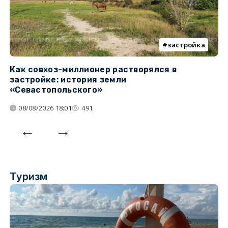
застройка
Как совхоз-миллионер растворялся в
К
застройке: история земли
н
«Севастопольского»
п
08/08/2026 18:01
491
Туризм