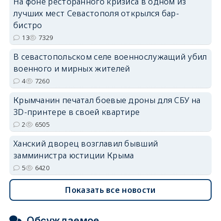
На фоне ресторанного кризиса в одном из
лучших мест Севастополя открылся бар-
бистро
13
7329
erid: 2SDnjdvhGXG
В севастопольском селе военнослужащий убил
военного и мирных жителей
4
7260
Крымчанин печатал боевые дроны для СБУ на
3D-принтере в своей квартире
2
6505
Ханский дворец возглавил бывший
замминистра юстиции Крыма
5
6420
Показать все новости
Обсуждаемое