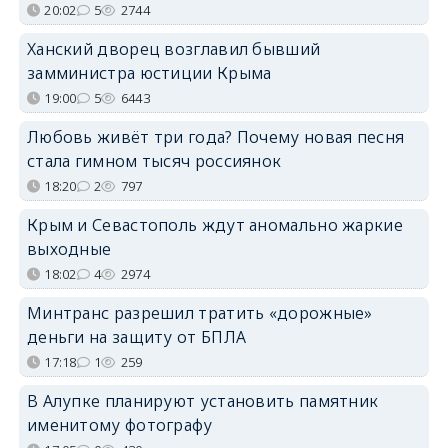
20:02
5
2744
Ханский дворец возглавил бывший
замминистра юстиции Крыма
19:00
5
6443
Любовь живёт три года? Почему новая песня
стала гимном тысяч россиянок
18:20
2
797
Крым и Севастополь ждут аномально жаркие
выходные
18:02
4
2974
Минтранс разрешил тратить «дорожные»
деньги на защиту от БПЛА
17:18
1
259
В Алупке планируют установить памятник
именитому фотографу