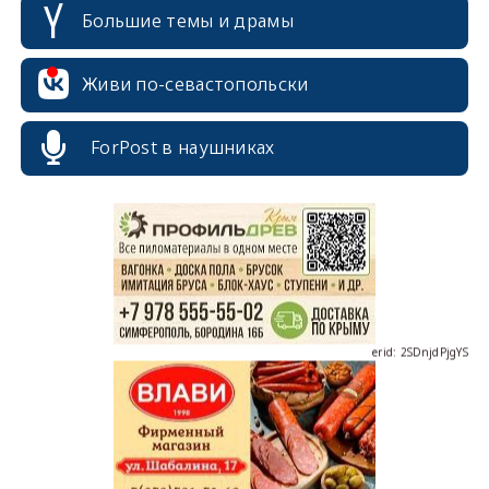
Большие темы и драмы
Живи по-севастопольски
erid: 2SDnjcrDNw6
ForPost в наушниках
erid: 2SDnjdPjgYS
erid: 2SDnjdvhGXG