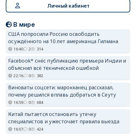
Личный кабинет
В мире
США попросили Россию освободить
осуждённого на 10 лет американца Гилмана
16:40
2
314
Facebook* снёс публикацию премьера Индии и
объяснил всё технической ошибкой
22:16
0
382
Виноваты соцсети: марокканец рассказал,
почему решился вплавь добраться в Сеуту
16:59
0
684
Китай пытается остановить утечку
специалистов и ужесточает правила выезда
16:07
0
424