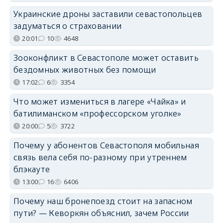
Украинские дроны заставили севастопольцев
задуматься о страховании
20:01
10
4648
Зооконфликт в Севастополе может оставить
бездомных животных без помощи
17:02
6
3354
Что может измениться в лагере «Чайка» и
батилиманском «профессорском уголке»
20:00
5
3722
Почему у абонентов Севастополя мобильная
связь вела себя по-разному при утреннем
блэкауте
13:00
16
6406
Почему наш бронепоезд стоит на запасном
пути? — Кеворкян объяснил, зачем России