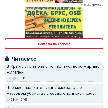
erid: 2SDnjcLUypt
Реклама на ForPost
Читаемое
erid: 2SDnjcrDNw6
В Крыму этой ночью погибли четверо мирных
жителей
0
17615
Что местная жительница рассказала о
массовом убийстве в севастопольском селе
erid: 2SDnjdPjgYS
21
10468