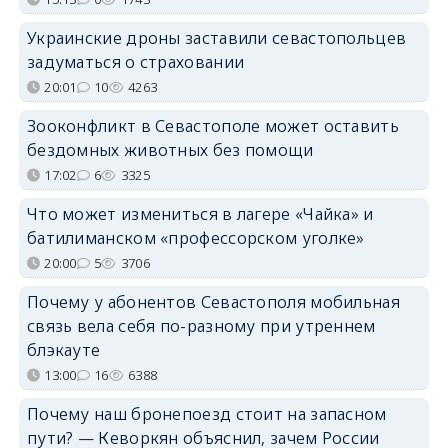
Украинские дроны заставили севастопольцев
задуматься о страховании
20:01
10
4263
Зооконфликт в Севастополе может оставить
бездомных животных без помощи
17:02
6
3325
Что может измениться в лагере «Чайка» и
батилиманском «профессорском уголке»
20:00
5
3706
Почему у абонентов Севастополя мобильная
связь вела себя по-разному при утреннем
блэкауте
13:00
16
6388
Почему наш бронепоезд стоит на запасном
пути? — Кеворкян объяснил, зачем России