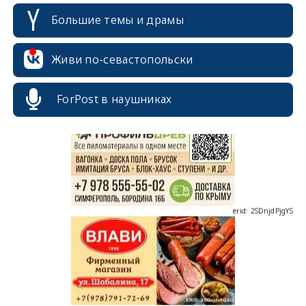
Большие темы и драмы
Живи по-севастопольски
erid: 2SDnjcrDNw6
ForPost в наушниках
erid: 2SDnjdPjgYS
erid: 2SDnjdvhGXG