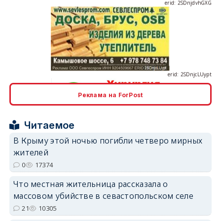
erid: 2SDnjcLUypt
Реклама на ForPost
erid: 2SDnjcrDNw6
Читаемое
В Крыму этой ночью погибли четверо мирных
жителей
0
17374
erid: 2SDnjdPjgYS
Что местная жительница рассказала о
массовом убийстве в севастопольском селе
21
10305