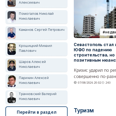
Алексеевич
Помогалов Николай
Николаевич
Кажанов Сергей Петрович
недв
Севастополь стал
Крошицкий Михаил
ЮФО по падению
Павлович
строительства, но
позитивным нюан
Шаров Алексей
Николаевич
Кризис ударил по р
совершенно по-разн
Парикин Алексей
Николаевич
07/08/2026 20:02
243
Транковский Валерий
Николаевич
Туризм
Перейти в раздел