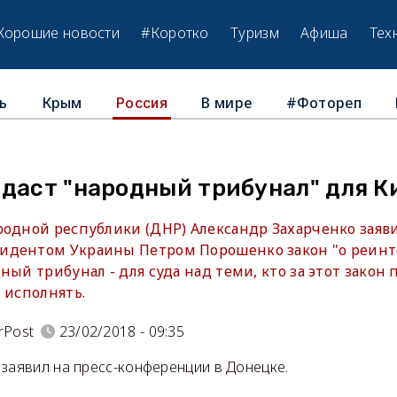
Хорошие новости
#Коротко
Туризм
Афиша
Тех
ь
Крым
В мире
#Фотореп
Россия
даст "народный трибунал" для К
одной республики (ДНР) Александр Захарченко заявил
дентом Украины Петром Порошенко закон "о реинте
ный трибунал - для суда над теми, кто за этот закон 
 исполнять.
rPost
23/02/2018 - 09:35
 заявил на пресс-конференции в Донецке.