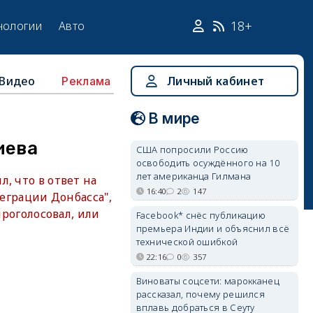
18+
нологии
Авто
Видео
Личный кабинет
Реклама
В мире
иева
США попросили Россию
освободить осуждённого на 10
лет американца Гилмана
, что в ответ на
16:40
2
147
грации Донбасса",
проголосовал, или
Facebook* снёс публикацию
премьера Индии и объяснил всё
технической ошибкой
22:16
0
357
Виноваты соцсети: марокканец
рассказал, почему решился
вплавь добраться в Сеуту