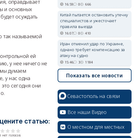
ния, оправдывает
16:59
0
666
ны и основных
Китай пытается остановить утечку
 будет осуждать
специалистов и ужесточает
правила выезда
16:07
0
410
о так называемой
Иран отменил удар по Украине,
однако требует компенсацию за
атаку на судно
контрольной ей
15:46
3
1184
ию, у нее ничего не
о мы думаем
Показать все новости
, у нас одна
 это сегодня они
о.
Севастополь на связи
Все наши Видео
цените статью:
О местном для местных
 нет голосов