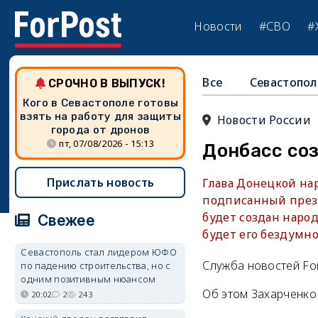
Новости
#СВО
#
Все
Севастопол
СРОЧНО В ВЫПУСК!
Кого в Севастополе готовы
взять на работу для защиты
Новости России
города от дронов
пт, 07/08/2026 - 15:13
Донбасс соз
Прислать новость
Глава Донецкой нар
подписанный прези
будет создан народ
Свежее
будет его бездумно
Севастополь стал лидером ЮФО
Служба новостей Fo
по падению строительства, но с
одним позитивным нюансом
Об этом Захарченко
20:02
2
243