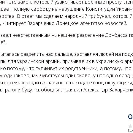
ии - это закон, который узаконивает военные преступле
, дает полную свободу на нарушение Конституции Украи
арства. В ответ мы сделаем народный трибунал, который
, - цитирует Захарченко Донецкое агентство новостей.
азвал неестественным нынешнее разделение Донбасса п
я".
пыталась разделить нас дальше, заставляя людей на под
пы для украинской армии, призывая их в украинскую арм
ько потому, что тут живут их родственники, а потому, чт
 одинаково, мы чувствуем одинаково, у нас одно сердце
 что сейчас люди в Славянске находятся под оккупацией,
автра они будут свободны", - заявил Александр Захарченк
О
Еще