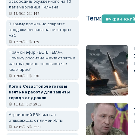
освободить осуждённого на 10
лет американца Гилмана
16:40
2
147
Теги:
украински
В Крыму временно сократят
продажи бензина на некоторых
АЗС
16:29
0
139
Прямой эфир «ЕСТЬ ТЕМА».
Почему россияне мечтают жить в
частных домах, но остаются в
квартирах?
16:00
1
370
Кого в Севастополе готовы
взять на работу для защиты
города от дронов
15:13
0
2953
Украинский БЭК выгнал
отдыхающих с пляжей Ялты
14:15
5
3521