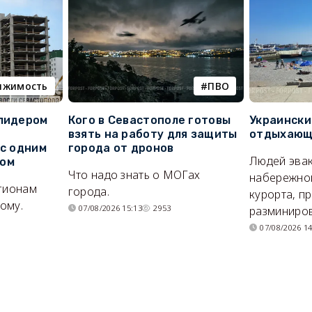
ижимость
ПВО
 лидером
Кого в Севастополе готовы
Украински
взять на работу для защиты
отдыхающи
 с одним
города от дронов
Людей эвак
сом
Что надо знать о МОГах
набережно
егионам
города.
курорта, п
ому.
07/08/2026 15:13
2953
разминиров
07/08/2026 14