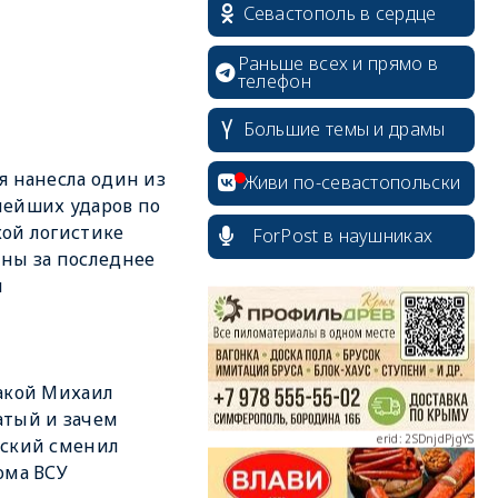
Севастополь в сердце
Раньше всех и прямо в
телефон
Большие темы и драмы
я нанесла один из
Живи по-севастопольски
ейших ударов по
ой логистике
ForPost в наушниках
ны за последнее
erid: 2SDnjcrDNw6
я
акой Михаил
тый и зачем
erid: 2SDnjdPjgYS
нский сменил
ома ВСУ