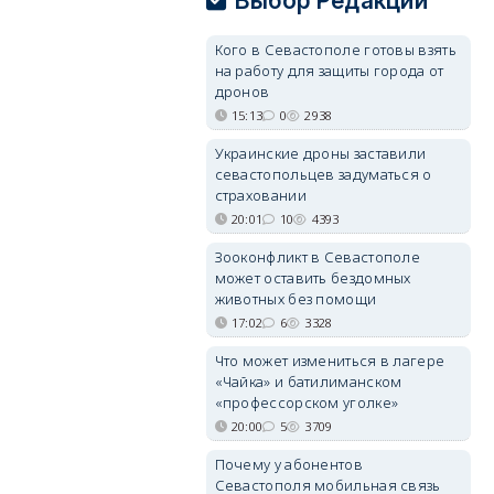
Выбор Редакции
Кого в Севастополе готовы взять
на работу для защиты города от
дронов
15:13
0
2938
Украинские дроны заставили
севастопольцев задуматься о
страховании
20:01
10
4393
Зооконфликт в Севастополе
может оставить бездомных
животных без помощи
17:02
6
3328
Что может измениться в лагере
«Чайка» и батилиманском
«профессорском уголке»
20:00
5
3709
Почему у абонентов
Севастополя мобильная связь