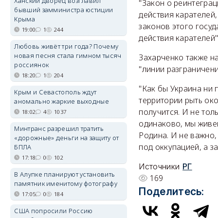
Ханский дворец возглавил
"Закон о реинтеграц
бывший замминистра юстиции
действия карателей
Крыма
законов этого госуд
19:00
1
244
действия карателей"
Любовь живёт три года? Почему
новая песня стала гимном тысяч
Захарченко также н
россиянок
"линии разграничени
18:20
1
204
"Как бы Украина ни 
Крым и Севастополь ждут
территории рыть око
аномально жаркие выходные
получится. И не тол
18:02
4
1037
одинаково, мы живем
Минтранс разрешил тратить
Родина. И не важно,
«дорожные» деньги на защиту от
под оккупацией, а з
БПЛА
17:18
0
102
Источники
РГ
В Алупке планируют установить
169
памятник именитому фотографу
Поделитесь:
17:05
0
184
США попросили Россию