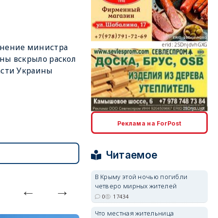
erid: 2SDnjdvhGXG
ьнение министра
ны вскрыло раскол
асти Украины
erid: 2SDnjcLUypt
Реклама на ForPost
Читаемое
В Крыму этой ночью погибли
четверо мирных жителей
erid: 2SDnjcrDNw6
0
17434
Что местная жительница