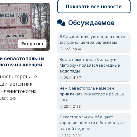
Показать все новости
Обсуждаемое
В Севастополе утвердили проект
застройки центра Балаклавы
коротко
Балаклава
32
5454
и севастопольцы
В Севастополе утвердили
Н
Возле памятника «Солдату и
ются на клещей
проект застройки центра
С
Матросу» появятся каскадные
Балаклавы
и
водопады
ность терять не
28
4187
Там появится туристический
М
двигается пик
Чем Севастополь намерен
квартал с отелями и
н
 членистоногих.
привлекать инвесторов до 2039
парковками.
:43
245
года
05/08/2026 08:01
5454
25
2188
Севастопольцам обещают
хорошие новости о бензине уже
на этой неделе
23
5772