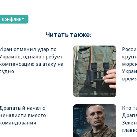
й конфликт
Читать также:
Иран отменил удар по
Росси
Украине, однако требует
крупн
компенсацию за атаку на
морск
судно
Украи
врем
Драпатый начал с
Кто т
ненависти вместо
Драпа
командования
Зеле
главк