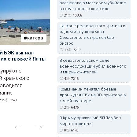
рассказала о массовом убийстве
в севастопольском селе
21
10339
erid: 2SDnjdPjgYS
На фоне ресторанного кризиса в
одном из лучших мест
Севастополя открылся бар-
катера
электроснабжение
бистро
13
7297
й БЭК выгнал
Губернатор Севастополя
П
х с пляжей Ялты
рассказал о перспективах
к
В севастопольском селе
электроснабжения города
п
военнослужащий убил военного
erid: 2SDnjdvhGXG
уируют с
и мирных жителей
Энергетики, подчеркнул он,
П
й крымского
4
7215
делают практически
и
роводится
Крымчанин печатал боевые
невозможное.
ош
ание.
дроны для СБУ на 3D-принтере в
07/08/2026 10:13
3926
:15
3521
своей квартире
2
6476
В Крыму вражеский БПЛА убил
мирного жителя
0
6140