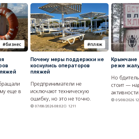
бизнес
пляж
ля
Почему меры поддержки не
Крымчане 
ров
коснулись операторов
реже жалу
пляжей
пляжей
Но бдитель
бращали
Предприниматели не
стоит — на
му еще в
исключают техническую
активности
ошибку, но это не точно.
05/08/2026 12
07/08/2026 08:02
1211