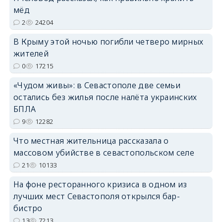
erid: 2SDnjdPjgYS
мёд
2
24204
В Крыму этой ночью погибли четверо мирных
жителей
0
17215
erid: 2SDnjdvhGXG
«Чудом живы»: в Севастополе две семьи
остались без жилья после налёта украинских
БПЛА
9
12282
Что местная жительница рассказала о
массовом убийстве в севастопольском селе
21
10133
На фоне ресторанного кризиса в одном из
лучших мест Севастополя открылся бар-
бистро
13
7213