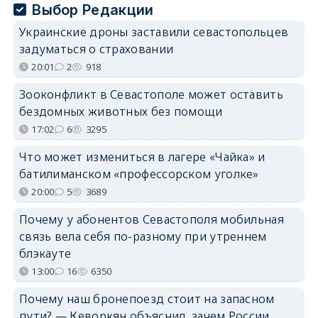
Выбор Редакции
Украинские дроны заставили севастопольцев
задуматься о страховании
20:01
2
918
Зооконфликт в Севастополе может оставить
бездомных животных без помощи
17:02
6
3295
Что может измениться в лагере «Чайка» и
батилиманском «профессорском уголке»
20:00
5
3689
Почему у абонентов Севастополя мобильная
связь вела себя по-разному при утреннем
блэкауте
13:00
16
6350
Почему наш бронепоезд стоит на запасном
пути? — Кеворкян объяснил, зачем России