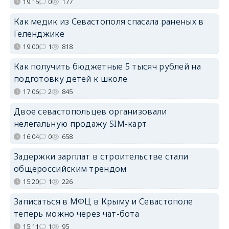
19:15
0
177
Как медик из Севастополя спасала раненых в
Геленджике
19:00
1
818
Как получить бюджетные 5 тысяч рублей на
подготовку детей к школе
17:06
2
845
Двое севастопольцев организовали
нелегальную продажу SIM-карт
16:04
0
658
Задержки зарплат в строительстве стали
общероссийским трендом
15:20
1
226
Записаться в МФЦ в Крыму и Севастополе
теперь можно через чат-бота
15:11
1
95