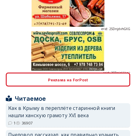
erid: 2SDnjdvhGXG
erid: 2SDnjcLUypt
Реклама на ForPost
erid: 2SDnjcrDNw6
Читаемое
Как в Крыму в переплёте старинной книги
нашли ханскую грамоту XVI века
1
36907
Пчеловод рассказал, как правильно хранить