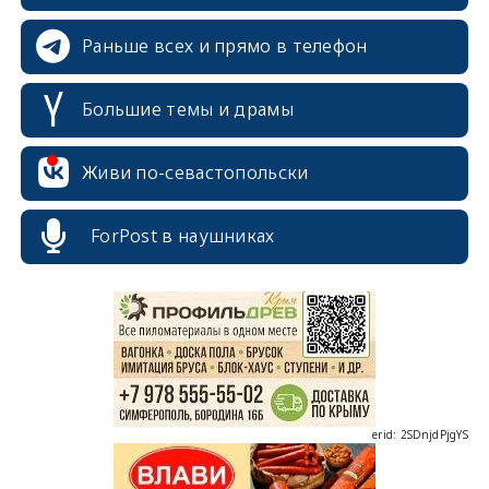
Раньше всех и прямо в телефон
Большие темы и драмы
Живи по-севастопольски
erid: 2SDnjcrDNw6
ForPost в наушниках
erid: 2SDnjdPjgYS