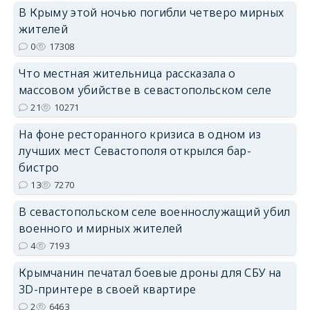
В Крыму этой ночью погибли четверо мирных
жителей
erid: 2SDnjdPjgYS
0
17308
Что местная жительница рассказала о
массовом убийстве в севастопольском селе
21
10271
На фоне ресторанного кризиса в одном из
erid: 2SDnjdvhGXG
лучших мест Севастополя открылся бар-
бистро
13
7270
В севастопольском селе военнослужащий убил
военного и мирных жителей
4
7193
Крымчанин печатал боевые дроны для СБУ на
3D-принтере в своей квартире
2
6463