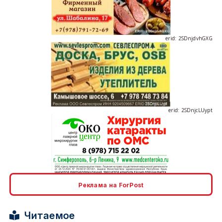
erid: 2SDnjdvhGXG
erid: 2SDnjcLUypt
erid: 2SDnjcrDNw6
Реклама на ForPost
Читаемое