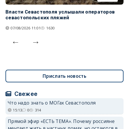
Власти Севастополя услышали операторов
П
севастопольских пляжей
о
07/08/2026 11:01
1630
Прислать новость
Свежее
Что надо знать о МОГах Севастополя
15:13
0
314
Прямой эфир «ЕСТЬ ТЕМА». Почему россияне
мечтают жить в частных домах, но остаются в