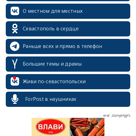
О местном для местных
Севастополь в сердце
Раньше всех и прямо в телефон
Большие темы и драмы
erid: 2SDnjcrDNw6
Живи по-севастопольски
ForPost в наушниках
erid: 2SDnjdPjgYS