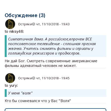
Обсуждение (3)
Остряки
чт, 11/10/2018 - 19:43
to niksy46:
Симпатичная дама. А российское,впрочем ВСЕ
постсоветское телевидение - сплошная пресная
жвачка. Учитесь снимать фильмы и сериалы у
голливудских режиссеров и продюсеров.
Ни дай Бог. Смотреть современные американские
фильмы адекватный человек не может.
Остряки
чт, 11/10/2018 - 19:45
to yury:
У меня "воля"
Кто бы сомневался что у Вас "Воля"