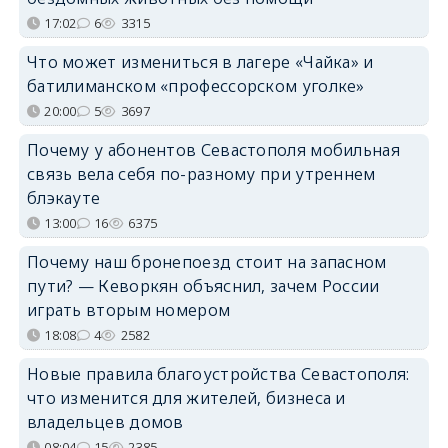
17:02
6
3315
Что может измениться в лагере «Чайка» и
батилиманском «профессорском уголке»
20:00
5
3697
Почему у абонентов Севастополя мобильная
связь вела себя по-разному при утреннем
блэкауте
13:00
16
6375
Почему наш бронепоезд стоит на запасном
пути? — Кеворкян объяснил, зачем России
играть вторым номером
18:08
4
2582
Новые правила благоустройства Севастополя:
что изменится для жителей, бизнеса и
владельцев домов
08:04
15
2385