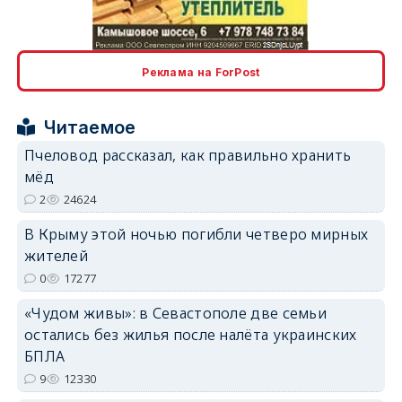
erid: 2SDnjcLUypt
Реклама на ForPost
Читаемое
Пчеловод рассказал, как правильно хранить
мёд
erid: 2SDnjcrDNw6
2
24624
В Крыму этой ночью погибли четверо мирных
жителей
0
17277
«Чудом живы»: в Севастополе две семьи
erid: 2SDnjdPjgYS
остались без жилья после налёта украинских
БПЛА
9
12330