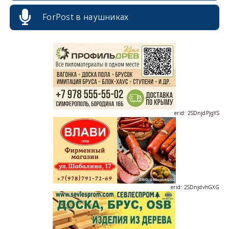
ForPost в наушниках
erid: 2SDnjcrDNw6
erid: 2SDnjdPjgYS
erid: 2SDnjdvhGXG