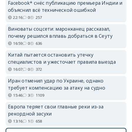
Facebook* снёс публикацию премьера Индии и
объяснил всё технической ошибкой
22:16
0
257
Виноваты соцсети: марокканец рассказал,
почему решился вплавь добраться в Сеуту
16:59
0
636
Китай пытается остановить утечку
специалистов и ужесточает правила выезда
16:07
0
372
Иран отменил удар по Украине, однако
требует компенсацию за атаку на судно
15:46
3
1109
Европа теряет свои главные реки из-за
рекордной засухи
13:16
1
658